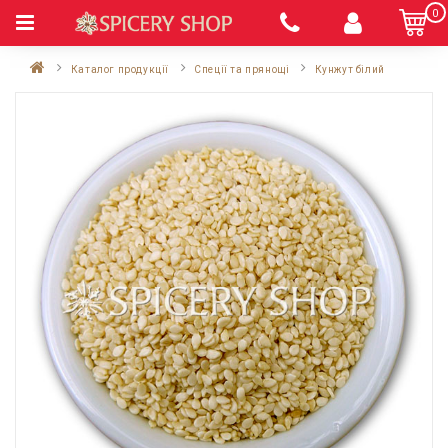
0
Каталог продукції
Спеції та прянощі
Кунжут білий