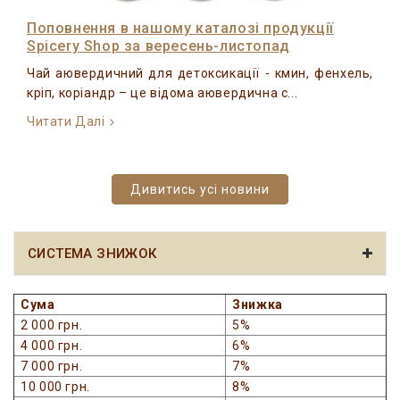
Поповнення в нашому каталозі продукції
Spicery Shop за вересень-листопад
Чай аювердичний для детоксикації - кмин, фенхель,
кріп, коріандр – це відома аювердична с...
Читати Далі
Дивитись усі новини
СИСТЕМА ЗНИЖОК
Сума
Знижка
2 000 грн.
5%
4 000 грн.
6%
7 000 грн.
7%
10 000 грн.
8%