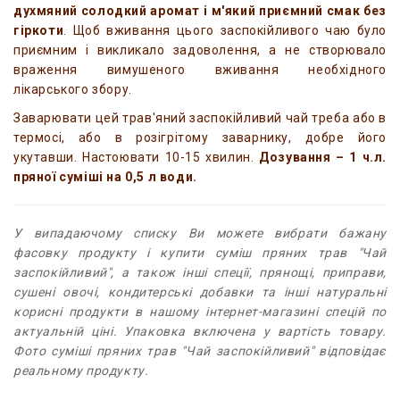
духмяний солодкий аромат і м'який приємний смак без
гіркоти
. Щоб вживання цього заспокійливого чаю було
приємним і викликало задоволення, а не створювало
враження вимушеного вживання необхідного
лікарського збору.
Заварювати цей трав'яний заспокійливий чай треба або в
термосі, або в розігрітому заварнику, добре його
укутавши. Настоювати 10-15 хвилин.
Дозування – 1 ч.л.
пряної суміші на 0,5 л води.
У випадаючому списку Ви можете вибрати бажану
фасовку продукту і купити суміш пряних трав "Чай
заспокійливий", а також інші спеції, прянощі, приправи,
сушені овочі, кондитерські добавки та інші натуральні
корисні продукти в нашому інтернет-магазині спецій по
актуальній ціні. Упаковка включена у вартість товару.
Фото суміші пряних трав "Чай заспокійливий" відповідає
реальному продукту.