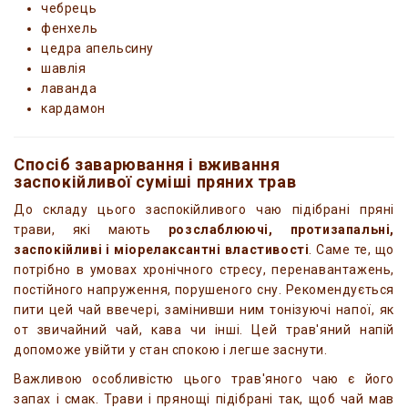
чебрець
фенхель
цедра апельсину
шавлія
лаванда
кардамон
Спосіб заварювання і вживання
заспокійливої суміші пряних трав
До складу цього заспокійливого чаю підібрані пряні
трави, які мають
розслаблюючі, протизапальні,
заспокійливі і міорелаксантні властивості
. Саме те, що
потрібно в умовах хронічного стресу, перенавантажень,
постійного напруження, порушеного сну. Рекомендується
пити цей чай ввечері, замінивши ним тонізуючі напої, як
от звичайний чай, кава чи інші. Цей трав'яний напій
допоможе увійти у стан спокою і легше заснути.
Важливою особливістю цього трав'яного чаю є його
запах і смак. Трави і прянощі підібрані так, щоб чай мав