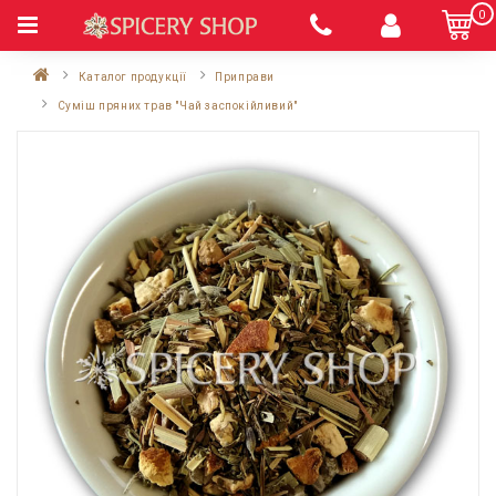
0
Каталог продукції
Приправи
Суміш пряних трав "Чай заспокійливий"