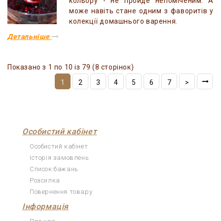
кольору - не пройде непоміченим. А
може навіть стане одним з фаворитів у
колекції домашнього варення.
Детальніше
Показано з 1 по 10 із 79 (8 сторінок)
1
2
3
4
5
6
7
>
Особистий кабінет
Особистий кабінет
Історія замовлень
Список бажань
Розсилка
Повернення товару
Інформація