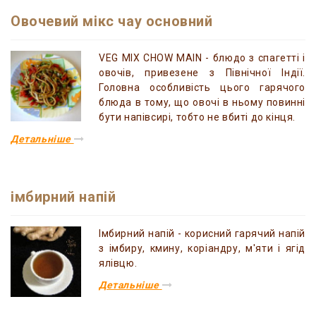
Овочевий мікс чау основний
VEG MIX CHOW MAIN - блюдо з спагетті і
овочів, привезене з Північної Індії.
Головна особливість цього гарячого
блюда в тому, що овочі в ньому повинні
бути напівсирі, тобто не вбиті до кінця.
Детальніше
імбирний напій
Імбирний напій - корисний гарячий напій
з імбиру, кмину, коріандру, м'яти і ягід
ялівцю.
Детальніше