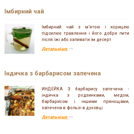
Імбирний чай
Імбирний чай з м'ятою і корицею
підсилює травлення і його добре пити
після їжі або запивати їм десерт.
Детальніше
Індичка з барбарисом запечена
ИНДЕЙКА З барбарису запечена -
індичка з родзинками, медом,
барбарисом і іншими прянощами,
запечена в фользі в духовці.
Детальніше