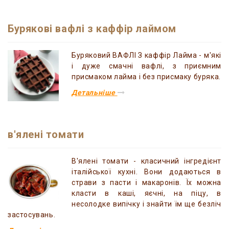
Бурякові вафлі з каффір лаймом
Буряковий ВАФЛІ З каффір Лайма - м'які
і дуже смачні вафлі, з приємним
присмаком лайма і без присмаку буряка.
Детальніше
в'ялені томати
В'ялені томати - класичний інгредієнт
італійської кухні. Вони додаються в
страви з пасти і макаронів. Їх можна
класти в каші, яєчні, на піцу, в
несолодке випічку і знайти їм ще безліч
застосувань.