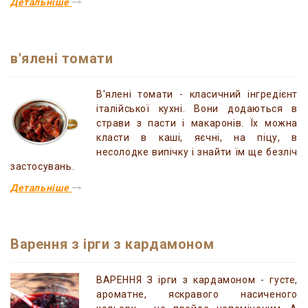
Детальніше
в'ялені томати
В'ялені томати - класичний інгредієнт
італійської кухні. Вони додаються в
страви з пасти і макаронів. Їх можна
класти в каші, яєчні, на піцу, в
несолодке випічку і знайти їм ще безліч
застосувань.
Детальніше
Варення з ірги з кардамоном
ВАРЕННЯ З ірги з кардамоном - густе,
ароматне, яскравого насиченого