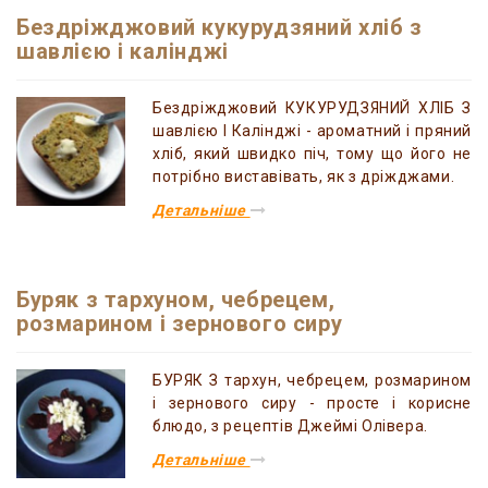
Бездріжджовий кукурудзяний хліб з
шавлією і калінджі
Бездріжджовий КУКУРУДЗЯНИЙ ХЛІБ З
шавлією І Калінджі - ароматний і пряний
хліб, який швидко піч, тому що його не
потрібно виставівать, як з дріжджами.
Детальніше
Буряк з тархуном, чебрецем,
розмарином і зернового сиру
БУРЯК З тархун, чебрецем, розмарином
і зернового сиру - просте і корисне
блюдо, з рецептів Джеймі Олівера.
Детальніше