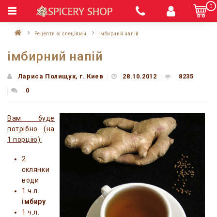
0
Рецепти зі спеціями
імбирний напій
імбирний напій
Лариса Полищук, г. Киев
28.10.2012
8235
0
Вам буде
потрібно (на
1 порцію):
2
склянки
води
1 ч.л.
імбиру
1 ч.л.