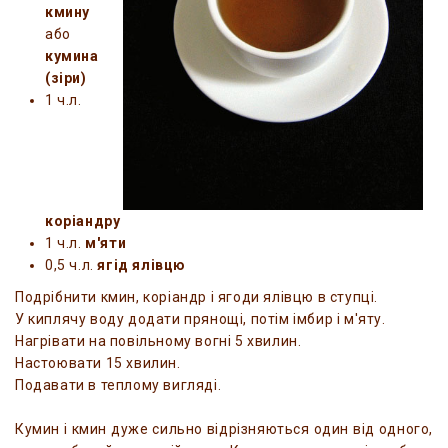
кмину
або
кумина
(зіри)
1 ч.л.
коріандру
1 ч.л.
м'яти
0,5 ч.л.
ягід ялівцю
Подрібнити кмин, коріандр і ягоди ялівцю в ступці.
У киплячу воду додати прянощі, потім імбир і м'яту.
Нагрівати на повільному вогні 5 хвилин.
Настоювати 15 хвилин.
Подавати в теплому вигляді.
Кумин і кмин дуже сильно відрізняються один від одного,