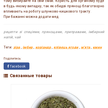
тому вибирайте на свій смак. Користь для організму буде
в будь-якому випадку, так як обидві прянощі благотворно
впливають на роботу шлунково-кишкового тракту.
При бажанні можна додати мед.
рецепти зі спеціями, прянощами, приправами, імбирний
напій,
чай
Теги:
зіра
,
імбир
,
коріандр
,
ялівець ягоди
,
м'ята
,
кмин
Поділитись:
facebook
Связанные товары