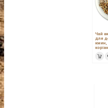
Чай а
для д
кмин, 
коріа