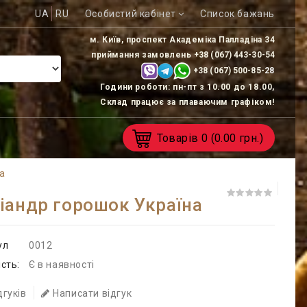
UA
RU
Особистий кабінет
Список бажань
м. Київ, проспект Академіка Палладіна 34
приймання замовлень
+38 (067) 443-30-54
+38 (067) 500-85-
28
Години роботи: пн-пт з 10.00 до 18.00,
Склад працює за плаваючим графіком!
Товарів
0
(0.00 грн.)
на
іандр горошок Україна
ул
0012
сть:
Є в наявності
дгуків
Написати відгук