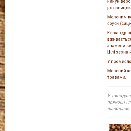
найуніверс
рятівницею
Меленим ко
соуси (сац
Коріандр ш
вживаєтьс
знаменити
Цілі зерна
У промисло
Мелений кор
травами.
У випадаюч
прянощі і 
відповідає