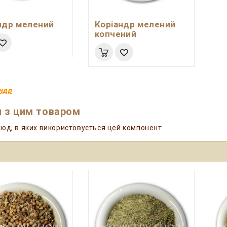
ндр мелений
Коріандр мелений
копчений
ндр
 з цим товаром
юд, в яких використовується цей компонент
И