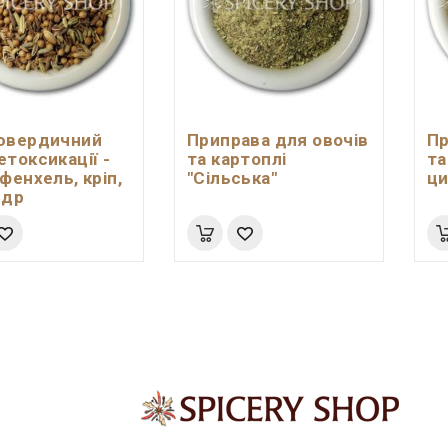
ювердичний
Приправа для овочів
Пр
етоксикації -
та картоплі
та
фенхель, кріп,
"Сільська"
ци
ндр