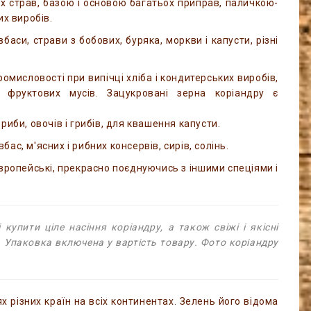
 страв, базою і основою багатьох приправ, паличкою-
их виробів.
аси, страви з бобових, буряка, моркви і капусти, різні
омисловості при випічці хліба і кондитерських виробів,
 фруктових мусів. Зацукровані зерна коріандру є
иби, овочів і грибів, для квашення капусти.
с, м'ясних і рибних консервів, сирів, солінь.
 європейські, прекрасно поєднуючись з іншими спеціями і
пити ціле насіння коріандру, а також свіжі і якісні
і. Упаковка включена у вартість товару. Фото коріандру
х різних країн на всіх континентах. Зелень його відома