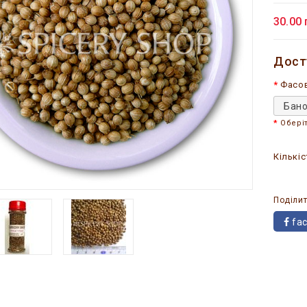
30.00 
Дост
Фасо
Бано
Обері
Кількіс
Поділит
fa