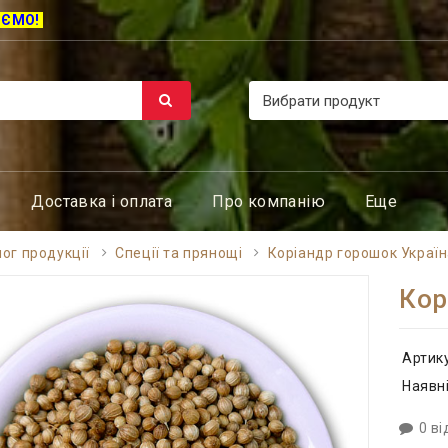
ЮЄМО!
Доставка і оплата
Про компанію
Еще
ог продукції
Спеції та прянощі
Коріандр горошок Украї
Кор
Артик
Наявні
0 ві