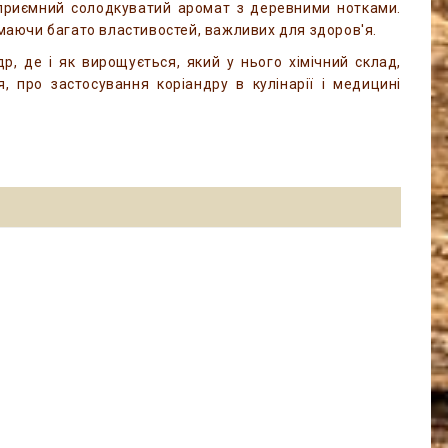
є приємний солодкуватий аромат з деревними нотками.
, маючи багато властивостей, важливих для здоров'я.
р, де і як вирощується, який у нього хімічний склад,
я, про застосування коріандру в кулінарії і медицині