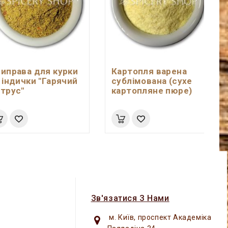
иправа для курки
Картопля варена
 індички "Гарячий
сублімована (сухе
трус"
картопляне пюре)
Зв'язатися З Нами
м. Київ, проспект Академіка