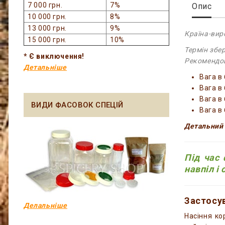
7 000 грн.
7%
Опис
10 000 грн.
8%
13 000 грн.
9%
Країна-вир
15 000 грн.
10%
Термін збер
* Є виключення!
Рекомендов
Детальніше
Вага в 
Вага в 
Вага в 
ВИДИ ФАСОВОК СПЕЦІЙ
Вага в
Детальний 
Під час 
навпіл і
Застосув
Делальніше
Насіння ко