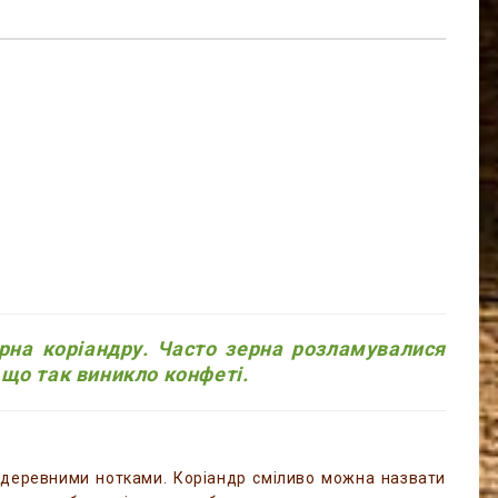
рна коріандру. Часто зерна розламувалися
 що так виникло конфеті.
з деревними нотками. Коріандр сміливо можна назвати