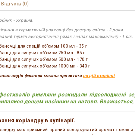
Відгуків (0)
обник - Україна.
ігання в герметичній упаковці без доступу світла - 2 роки.
аний термін використання (смак і запах максимальні) - 1 рік.
баночці для спецій об'ємом 100 мл - 35 г
банці для сипучих об'ємом 250 мл - 85 г
банці для сипучих об'ємом 500 мл - 170 г
 банці для сипучих об'ємом 1000 мл - 340 г
опис видів фасовок можна прочитати
на цій сторінці
фестивалів римляни розкидали підсолоджені зе
 сипалися дощем насіннин на натовп. Вважається,
ання коріандру в кулінарії.
ріандру має приємний пряний солодкуватий аромат і смак 