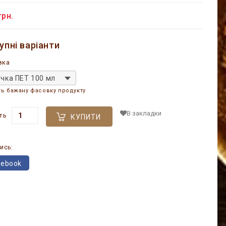
грн.
упні варіанти
вка
чка ПЕТ 100 мл
ть бажану фасовку продукту
В закладки
ть
КУПИТИ
ись:
cebook