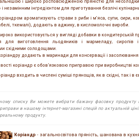
альнішою і широко росповсюдженою пряністю для несолодких
 і незамінним інгредієнтом для приготування безлічі кулінарн
ріандром ароматизують страви з риби і м'яса, супи, сири, ковб
ибелі, ткемалі), додають в аджику, в кисломолочні вироби.
ироко використовується у вигляді добавки в кондитерській пр
я для виготовлення льодяників і мармеладу, сиропів і
ми східними солодощами.
 коріандру додають в маринади для консервації і засолювання р
вості коріандр є обов'язковою приправою при виробництві ковба
іандр входить в числені суміші прянощів, як в східні, так і в
ому списку Ви можете вибрати бажану фасовку продукту і ку
приправи в нашому інтернет-магазині спецій по актуальній цін
 реальному продукту.
Коріандр
- загальносвітова пряність, шанована в кухня