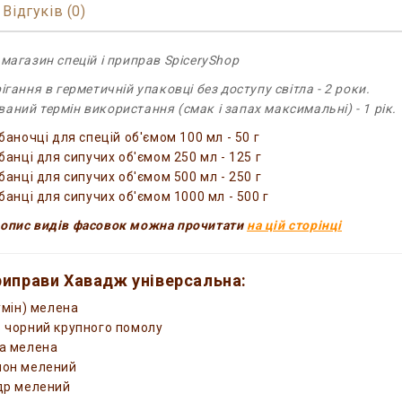
Відгуків (0)
 магазин спецій і приправ SpiceryShop
ігання в герметичній упаковці без доступу світла - 2 роки.
аний термін використання (смак і запах максимальні) - 1 рік.
баночці для спецій об'ємом 100 мл - 50 г
банці для сипучих об'ємом 250 мл - 125 г
банці для сипучих об'ємом 500 мл - 250 г
 банці для сипучих об'ємом 1000 мл - 500 г
опис видів фасовок можна прочитати
на цій сторінці
риправи Хавадж універсальна:
умін) мелена
 чорний крупного помолу
а мелена
мон мелений
др мелений