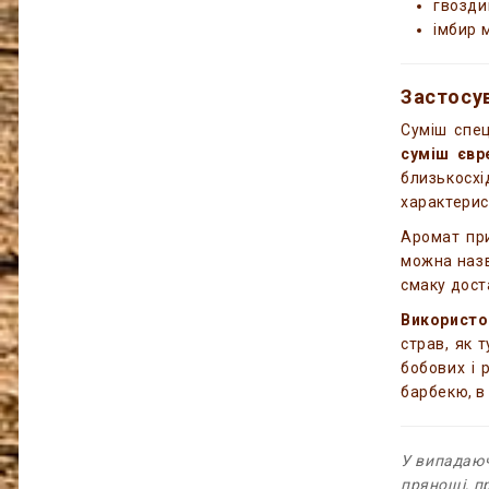
гвозди
імбир 
Застосув
Суміш спе
суміш євре
близькосхі
характерис
Аромат при
можна назв
смаку доста
Використ
страв, як 
бобових і 
барбекю, в
У випадаюч
прянощі, п