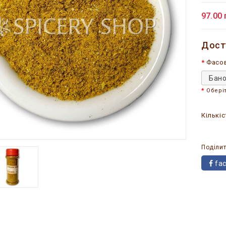
97.00 
Дост
Фасо
Бано
Обері
Кількіс
Поділит
fa