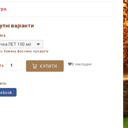
грн.
упні варіанти
вка
чка ПЕТ 100 мл
ть бажану фасовку продукту
В закладки
ть
КУПИТИ
ись:
cebook