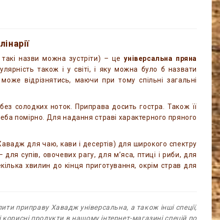
лінарії
 такі назви можна зустріти) – це
універсальна пряна
улярність також і у світі, і яку можна було б назвати
 може відрізнятись, маючи при тому спільні загальні
ез солодких ноток. Приправа досить гостра. Також її
еба помірно. Для надання страві характерного пряного
авадж для чаю, кави і десертів) для широкого спектру
 для супів, овочевих рагу, для м’яса, птиці і риби, для
екілька хвилин до кінця приготування, окрім страв для
пити приправу Хавадж універсальна
, а також інші спеції,
і корисні продукти в нашому інтернет-магазині спецій по