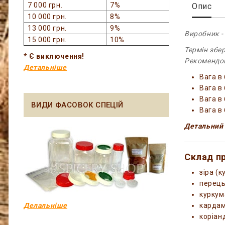
7 000 грн.
7%
Опис
10 000 грн.
8%
13 000 грн.
9%
Виробник -
15 000 грн.
10%
Термін збер
* Є виключення!
Рекомендов
Детальніше
Вага в 
Вага в 
Вага в 
ВИДИ ФАСОВОК СПЕЦІЙ
Вага в
Детальний 
Склад п
зіра (к
перець
куркум
Делальніше
карда
коріан