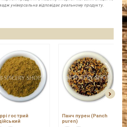
авадж універсальна відповідає реальному продукту.
ррі гострий
Панч пурен (Panch
дійський
puren)