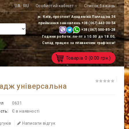
UA
RU
Особистий кабінет
Список бажань
м. Київ, проспект Академіка Палладіна 34
приймання замовлень
+38 (067) 443-30-54
+38 (067) 500-85-
28
Години роботи: пн-пт з 10.00 до 18.00,
Склад працює за плаваючим графіком!
Товарів
0
(0.00 грн.)
адж універсальна
ул
0631
сть:
Є в наявності
дгуків
Написати відгук