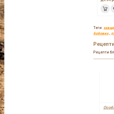
Теги:
хава
бобових
,
п
Рецепти
Рецепти бл
Особ