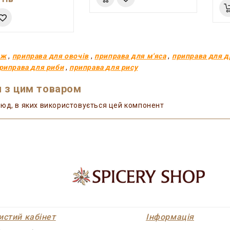
дж
,
приправа для овочів
,
приправа для м'яса
,
приправа для д
риправа для риби
,
приправа для рису
 з цим товаром
юд, в яких використовується цей компонент
истий кабінет
Інформація