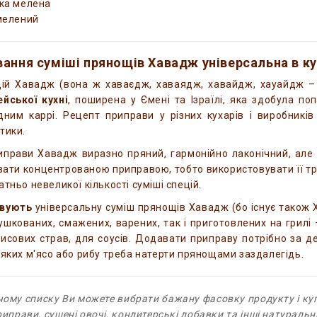
ка мелена
мелений
ання суміші прянощів Хавадж універсальна в ку
цій Хавадж (вона ж хаваєдж, хаваядж, хавайдж, хауайдж –
йської кухні
, поширена у Ємені та Ізраїлі, яка здобула поп
дним каррі. Рецепт приправи у різних кухарів і виробників
тики.
прави Хавадж виразно пряний, гармонійно лаконічний, але б
ати концентрованою приправою, тобто використовувати її тр
тньо невеликої кількості суміші спецій.
овують
універсальну суміш прянощів Хавадж (бо існує також Х
тушкованих, смажених, варених, так і приготовлених на грилі –
рисових страв, для соусів. Додавати приправу потрібно за д
 яких м'ясо або рибу треба натерти прянощами заздалегідь.
ому списку Ви можете вибрати бажану фасовку продукту і ку
риправи, сушені овочі, кондитерські добавки та інші натуральн