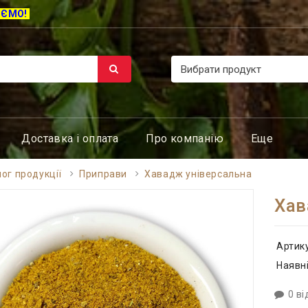
ЮЄМО!
Доставка і оплата
Про компанію
Еще
ог продукції
Приправи
Хавадж універсальна
Хав
Артик
Наявні
0 ві