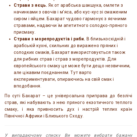
Страви з яєць.
Як от арабська шакшука, омлети з
начинками з овочів і м'яса, або кус-кус зі смаженим
сиром і яйцем. Бахарат чудово гармонує з яєчними
стравами, надаючи їм апетитного солодко-пряного
присмаку.
Страви з морепродуктів і риби.
В близькосхідній і
арабській кухні, схильних до виражено пряних і
солодких смаків, Бахарат використовується також
для рибних страв і страв з морепродуктів. Для
європейського смаку це може бути дещо незвичним,
але цікавим поєднанням. Тут варто
експериментувати, опираючись на свій смак і
вподобання.
По суті Бахарат – це універсальна приправа до безлічі
страв, які набувають з нею пряного екзотичного теплого
смаку, і яка привносить дух і настрій теплих країн
Північної Африки і Близького Сходу.
У випадаючому списку Ви можете вибрати бажану