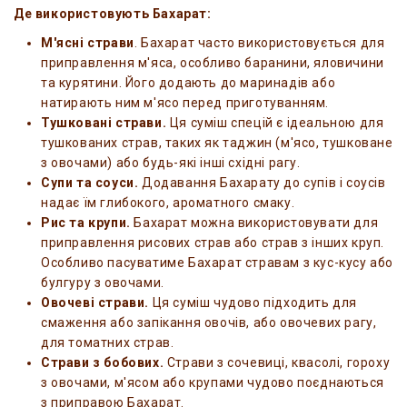
Де використовують Бахарат:
М'ясні страви
. Бахарат часто використовується для
приправлення м'яса, особливо баранини, яловичини
та курятини. Його додають до маринадів або
натирають ним м'ясо перед приготуванням.
Тушковані страви.
Ця суміш спецій є ідеальною для
тушкованих страв, таких як таджин (м'ясо, тушковане
з овочами) або будь-які інші східні рагу.
Супи та соуси.
Додавання Бахарату до супів і соусів
надає їм глибокого, ароматного смаку.
Рис та крупи.
Бахарат можна використовувати для
приправлення рисових страв або страв з інших круп.
Особливо пасуватиме Бахарат стравам з кус-кусу або
булгуру з овочами.
Овочеві страви.
Ця суміш чудово підходить для
смаження або запікання овочів, або овочевих рагу,
для томатних страв.
Страви з бобових.
Страви з сочевиці, квасолі, гороху
з овочами, м'ясом або крупами чудово поєднаються
з приправою Бахарат.