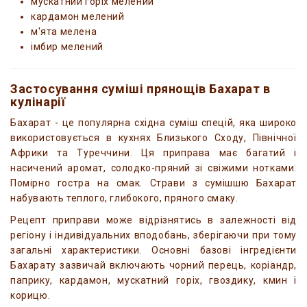
мускатний горіх мелений
кардамон мелений
м'ята мелена
імбир мелений
Застосування суміші прянощів Бахарат в
кулінарії
Бахарат - це популярна східна суміш спецій, яка широко
використовується в кухнях Близького Сходу, Північної
Африки та Туреччини. Ця приправа має багатий і
насичений аромат, солодко-пряний зі свіжими нотками.
Помірно гостра на смак. Страви з сумішшю Бахарат
набувають теплого, глибокого, пряного смаку.
Рецепт приправи може відрізнятись в залежності від
регіону і індивідуальних вподобань, зберігаючи при тому
загальні характеристики. Основні базові інгредієнти
Бахарату зазвичай включають чорний перець, коріандр,
паприку, кардамон, мускатний горіх, гвоздику, кмин і
корицю.