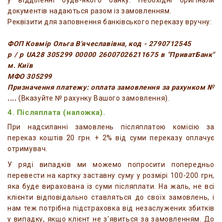
у відділенні будь-якого банку. Необхідні оригінали
документів надаються разом із замовленням.
Реквізити для заповнення банківського переказу вручну:
ФОП Ковмір Ольга В'ячеславівна, код - 2790712545
р / р UA28 305299 00000 26007026211675 в "ПриватБанк"
м. Київ
МФО 305299
Призначення платежу: оплата замовлення за рахунком №
....
(Вказуйте № рахунку Вашого замовлення).
4. Післяплата (наложка).
При надсиланні замовлень післяплатою комісію за
переказ коштів 20 грн. + 2% від суми переказу оплачує
отримувач.
У ряді випадків ми можемо попросити попередньо
перевести на картку заставну суму у розмірі 100-200 грн,
яка буде вирахована із суми післяплати. На жаль, не всі
клієнти відповідально ставляться до своїх замовлень, і
нам теж потрібна підстраховка від незаслужених збитків
у випадку, якщо клієнт не з'явиться за замовленням. До