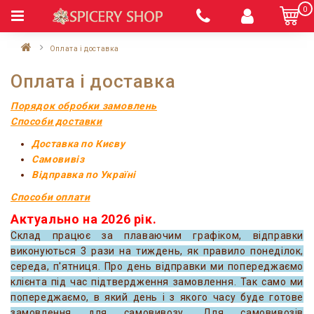
0
Оплата і доставка
Оплата і доставка
Порядок обробки замовлень
Способи доставки
Доставка по Києву
Самовивіз
Відправка по Україні
Способи оплати
Актуально на 2026 рік.
Склад працює за плаваючим графіком, відправки
виконуються 3 рази на тиждень, як правило понеділок,
середа, п
'ятниця
. Про день відправки ми попереджаємо
клієнта під час підтвердження замовлення. Так само ми
попереджаємо, в який день і з якого часу буде готове
замовлення для самовивозу. Для самовивозів