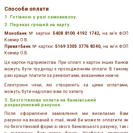
Способи оплати
1. Готівкою у разі самовивозу.
2. Переказ грошей на карту.
Монобанк
№ картки:
5408 8100 4192 1742,
на ім'я ФОП
Ковмір О.В.
ПриватБанк
№ картки:
5169 3305 3776 8340,
на ім'я ФОП
Ковмір О.В.
Це картки підприємства. При оплаті з карток інших банків
можуть бути труднощі з проходженням оплати. В такому
разі краще платити за реквізитами, вказаними нижче.
Електронні чеки, які створюють за цими оплатами,
можуть бути надіслані вам по запиту.
3. Безготівкова оплата на банківський
розрахунковий рахунок.
Після оформлення замовлення ми висилаємо Вам
рахунок на вказаний e-mail, який Ви можете оплатити як
по безготівковій формі зі свого банківського рахунку, так і