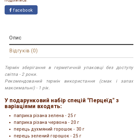
Поділитись:
facebook
Опис
Відгуків (0)
Термін зберігання в герметичній упаковці без доступу
світла - 2 роки.
Рекомендований термін використання (смак і запах
максимальні) - 1 рік.
У подарунковий набір спецій "Перцеїд" з
варіаціями входять:
паприка різана зелена - 25 г
паприка різана червона - 20 г
перець духмяний горошок - 30 г
перець зелений горошок - 25 г