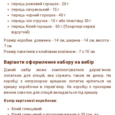
перець рожевий горошок - 20 г
перець сичуанський - 15 г
перець чорний горошок - 40 г
перець чілі стручок - 10 г або пластівці 30 г
перець білий горошок - 50 г (Пондічері наразі
відсутній)
Розмір коробки: довжина - 14 см, ширина - 14 см, висота -
7 см.
Розмір пакетиків з клейовим клапаном - 7 x 10 см.
Варіанти оформлення набору на вибір
Даний набір може комплектуватися дерев'яною
лопаткою для спецій, яка служить також як декор. На
коробці з непрозорою кришкою лопатка кріпиться на
кришку коробочки в перев'язку. На коробці з прозорим
вікном совочок для спецій вкладається під кришку.
Колір картонної коробочки:
білий глянцевий
білий глянцевий з прозорим вікном + 20 грн. до