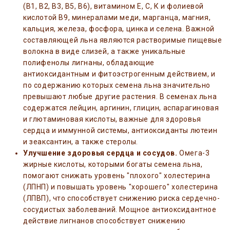
(B1, B2, B3, B5, B6), витамином E, С, К и фолиевой
кислотой В9, минералами меди, марганца, магния,
кальция, железа, фосфора, цинка и селена. Важной
составляющей льна являются растворимые пищевые
волокна в виде слизей, а также уникальные
полифенолы лигнаны, обладающие
антиоксидантным и фитоэстрогенным действием, и
по содержанию которых семена льна значительно
превышают любые другие растения. В семенах льна
содержатся лейцин, аргинин, глицин, аспарагиновая
и глютаминовая кислоты, важные для здоровья
сердца и иммунной системы, антиоксиданты лютеин
и зеаксантин, а также стеролы.
Улучшение здоровья сердца и сосудов.
Омега-3
жирные кислоты, которыми богаты семена льна,
помогают снижать уровень "плохого" холестерина
(ЛПНП) и повышать уровень "хорошего" холестерина
(ЛПВП), что способствует снижению риска сердечно-
сосудистых заболеваний. Мощное антиоксидантное
действие лигнанов способствует снижению