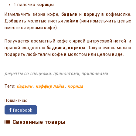
1 палочка
корицы
Измельчить зёрна кофе,
бадьян
и
корицу
в кофемолке.
Добавить молотые листья
лайма
(или измельчить целые
вместе с зёрнами кофе).
Получается ароматный кофе с яркой цитрусовой нотой и
пряной сладостью
бадьяна, корицы
. Такую смесь можно
подарить любителям кофе в молотом или целом виде.
рецепты со специями, пряностями, приправами
Теги:
бадьян
,
каффир лайм
,
корица
Поділитись:
facebook
Связанные товары