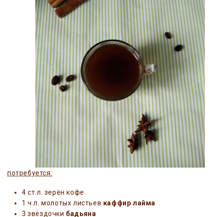
потребуется:
4 ст.л. зерён кофе
1 ч.л. молотых листьев
каффир лайма
3 звёздочки
бадьяна