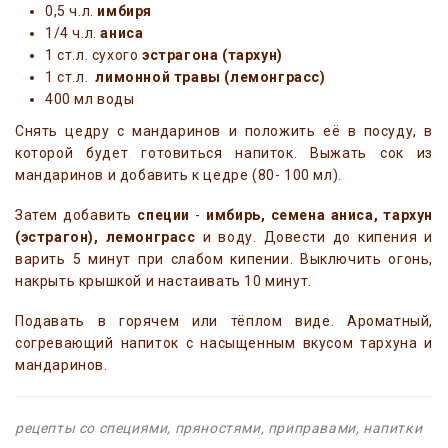
0,5 ч.л.
имбиря
1/4 ч.л.
аниса
1 ст.л. сухого
эстрагона (тархун)
1 ст.л.
лимонной травы (лемонграсс)
400 мл воды
Снять цедру с мандаринов и положить её в посуду, в
которой будет готовиться напиток. Выжать сок из
мандаринов и добавить к цедре (80- 100 мл).
Затем добавить
специи
-
имбирь, семена аниса, тархун
(эстрагон), лемонграсс
и воду. Довести до кипения и
варить 5 минут при слабом кипении. Выключить огонь,
накрыть крышкой и настаивать 10 минут.
Подавать в горячем или тёплом виде. Ароматный,
согревающий напиток с насыщенным вкусом тархуна и
мандаринов.
рецепты со специями, пряностями, приправами, напитки