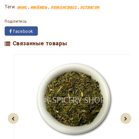
Теги:
анис
,
имбирь
,
лемонграсс
,
эстрагон
Поділитись:
facebook
Связанные товары