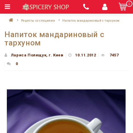
0
Рецепты со специями
Напиток мандариновый с тархуном
Напиток мандариновый с
тархуном
Лариса Полищук, г. Киев
10.11.2012
7457
0