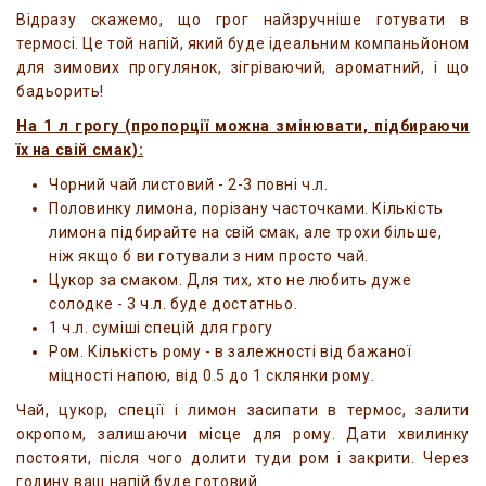
Відразу скажемо, що грог найзручніше готувати в
термосі. Це той напій, який буде ідеальним компаньйоном
для зимових прогулянок, зігріваючий, ароматний, і що
бадьорить!
На 1 л грогу (пропорції можна змінювати, підбираючи
їх на свій смак):
Чорний чай листовий - 2-3 повні ч.л.
Половинку лимона, порізану часточками. Кількість
лимона підбирайте на свій смак, але трохи більше,
ніж якщо б ви готували з ним просто чай.
Цукор за смаком. Для тих, хто не любить дуже
солодке - 3 ч.л. буде достатньо.
1 ч.л. суміші спецій для грогу
Ром. Кількість рому - в залежності від бажаної
міцності напою, від 0.5 до 1 склянки рому.
Чай, цукор, спеції і лимон засипати в термос, залити
окропом, залишаючи місце для рому. Дати хвилинку
постояти, після чого долити туди ром і закрити. Через
годину ваш напій буде готовий.