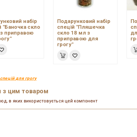
унковий набір
Подарунковий набір
По
й "Баночка скло
спецій "Пляшечка
сп
 з приправою
скло 18 мл з
дл
рогу"
приправою для
гр
грогу"
 спецій для грогу
 з цим товаром
юд, в яких використовується цей компонент