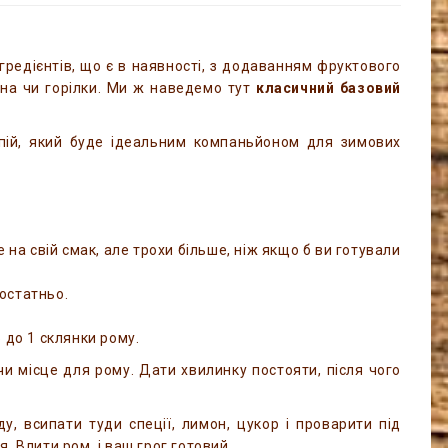
нгредієнтів, що є в наявності, з додаванням фруктового
ина чи горілки. Ми ж наведемо тут
класичний базовий
апій, який буде ідеальним компаньйоном для зимових
на свій смак, але трохи більше, ніж якщо б ви готували
достатньо.
5 до 1 склянки рому.
чи місце для рому. Дати хвилинку постояти, після чого
ду, всипати туди спеції, лимон, цукор і проварити під
. Влити ром, і ваш грог готовий.