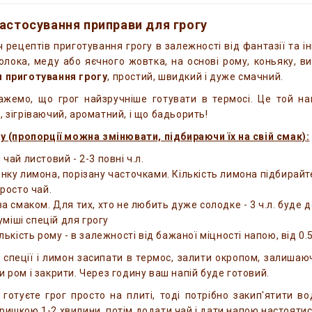
астосування приправи для грогу
іч рецептів приготування грогу в залежності від фантазії та і
олока, меду або яєчного жовтка, на основі рому, коньяку, в
я приготування грогу
, простий, швидкий і дуже смачний.
ажемо, що грог найзручніше готувати в термосі. Це той н
, зігріваючий, ароматний, і що бадьорить!
гу (пропорції можна змінювати, підбираючи їх на свій смак):
чай листовий - 2-3 повні ч.л.
нку лимона, порізану часточками. Кількість лимона підбирайте 
просто чай.
за смаком. Для тих, хто не любить дуже солодке - 3 ч.л. буде 
суміші спецій для грогу
лькість рому - в залежності від бажаної міцності напою, від 0.
, спеції і лимон засипати в термос, залити окропом, залишаю
и ром і закрити. Через годину ваш напій буде готовий.
готуєте грог просто на плиті, тоді потрібно закип'ятити во
ришкою 1-2 хвилини, потім додати чай і дати напою настоятися