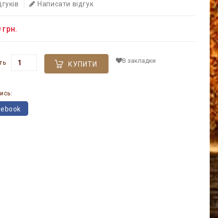
дгуків
Написати відгук
 грн.
В закладки
ть
КУПИТИ
ись:
cebook