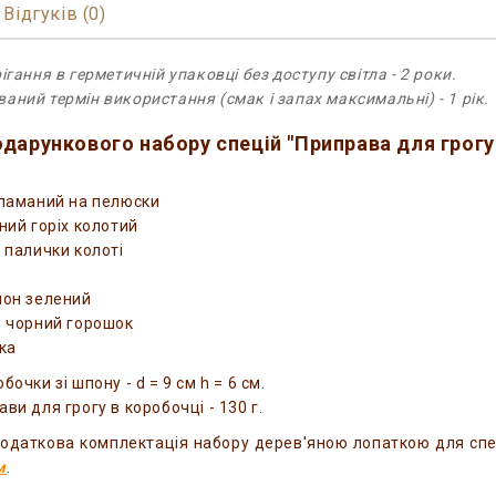
Відгуків (0)
ігання в герметичній упаковці без доступу світла - 2 роки.
аний термін використання (смак і запах максимальні) - 1 рік.
дарункового набору спецій "Приправа для грогу
ламаний на пелюски
ний горіх колотий
 палички колоті
он зелений
 чорний горошок
ка
бочки зі шпону - d = 9 см h = 6 см.
ви для грогу в коробочці - 130 г.
даткова комплектація набору дерев'яною лопаткою для спец
м
.