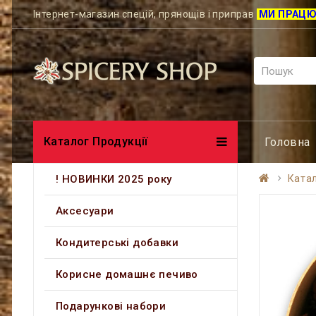
Інтернет-магазин спецій, прянощів і приправ
МИ ПРАЦ
Каталог Продукції
Головна
! НОВИНКИ 2025 року
Катал
Аксесуари
Кондитерські добавки
Корисне домашнє печиво
Подарункові набори