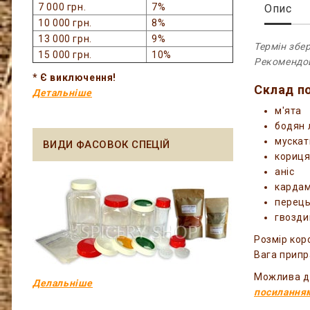
7 000 грн.
7%
Опис
10 000 грн.
8%
13 000 грн.
9%
Термін збер
15 000 грн.
10%
Рекомендов
* Є виключення!
Склад по
Детальніше
м'ята
бодян 
мускат
ВИДИ ФАСОВОК СПЕЦІЙ
кориця
аніс
кардам
перець
гвозди
Розмір коро
Вага припра
Можлива до
Делальніше
посилання