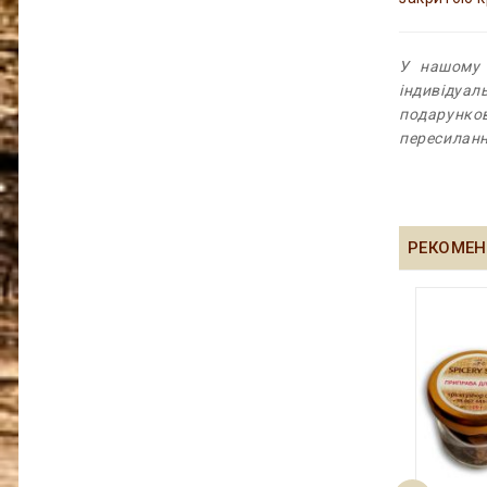
У нашому 
індивідуал
подарунко
пересиланн
РЕКОМЕН