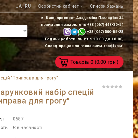
UA
RU
Особистий кабінет
Список бажань
м. Київ, проспект Академіка Палладіна 34
приймання замовлень
+38 (067) 443-30-54
+38 (067) 500-85-
28
Години роботи: пн-пт з 10.00 до 18.00,
Склад працює за плаваючим графіком!
Товарів
0
(0.00 грн.)
ецій "Приправа для грогу"
арунковий набір спецій
иправа для грогу"
ул
0587
сть:
Є в наявності