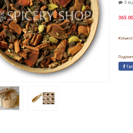
0 ві
365.00
Кількіс
Поділит
fa