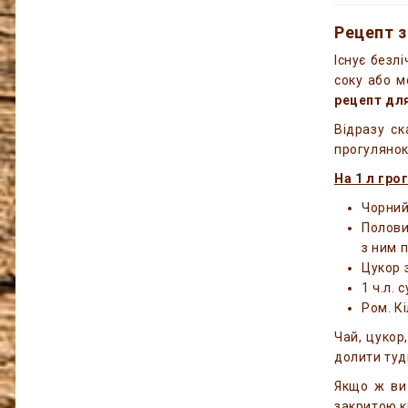
Рецепт з
Існує безл
соку або м
рецепт дл
Відразу ск
прогулянок
На 1 л гро
Чорний 
Полови
з ним 
Цукор 
1 ч.л. 
Ром. Кі
Чай, цукор
долити туд
Якщо ж ви 
закритою к