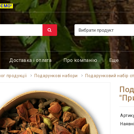
ЮЄМО!
Доставка і оплата
Про компанію
Еще
ог продукції
Подарункові набори
Подарунковий набір сп
Под
"Пр
Артик
Наявні