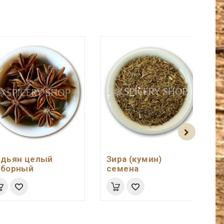
адьян целый
Зира (кумин)
тборный
семена