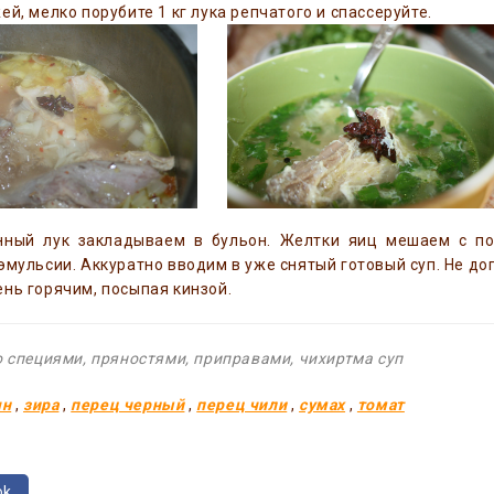
ей, мелко порубите 1 кг лука репчатого и спассеруйте.
нный лук закладываем в бульон. Желтки яиц мешаем с по
эмульсии. Аккуратно вводим в уже снятый готовый суп. Не д
нь горячим, посыпая кинзой.
о специями, пряностями, приправами,
чихиртма суп
ян
,
зира
,
перец черный
,
перец чили
,
сумах
,
томат
ok