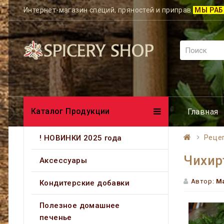
Интернет-магазин специй, пряностей и приправ
МЫ РАБ
Каталог Продукции
Главная
! НОВИНКИ 2025 года
Реце
Чихир
Аксессуары
Автор:
Ма
Кондитерские добавки
Полезное домашнее
печенье