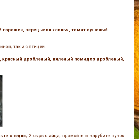
й горошек, перец чили хлопья, томат сушеный
иной, так и с птицей.
ец красный дробленый, вяленый помидор дробленый,
вьте
специи
, 2 сырых яйца, промойте и нарубите пучок