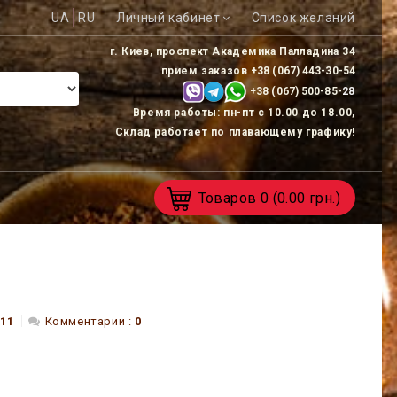
UA
RU
Личный кабинет
Список желаний
г. Киев, проспект Академика Палладина 34
прием заказов
+38 (067) 443-30-54
+38 (067) 500-85-
28
Время работы: пн-пт с 10.00 до 18.00,
Склад работает по плавающему графику!
Товаров
0
(0.00 грн.)
511
Комментарии :
0