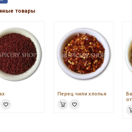
нные товары
ах
Перец чили хлопья
Б
о