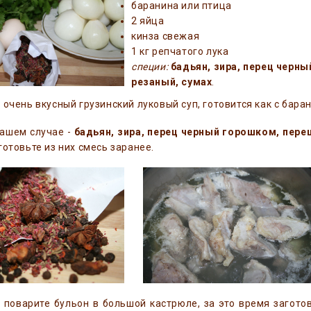
баранина или птица
2 яйца
кинза свежая
1 кг репчатого лука
специи:
бадьян, зира, перец черны
резаный, сумах
.
 очень вкусный грузинский луковый суп, готовится как с баран
ашем случае -
бадьян, зира, перец черный горошком, пер
готовьте из них смесь заранее.
 поварите бульон в большой кастрюле, за это время загото