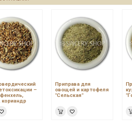
ювердический
Приправа для
Пр
етоксикации –
овощей и картофеля
ку
 фенхель,
"Сельская"
"Г
, кориандр