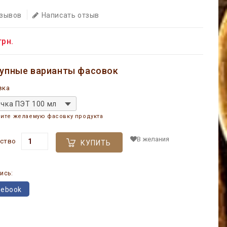
тзывов
Написать отзыв
грн.
упные варианты фасовок
вка
чка ПЭТ 100 мл
ите желаемую фасовку продукта
В желания
ство
КУПИТЬ
ись:
cebook