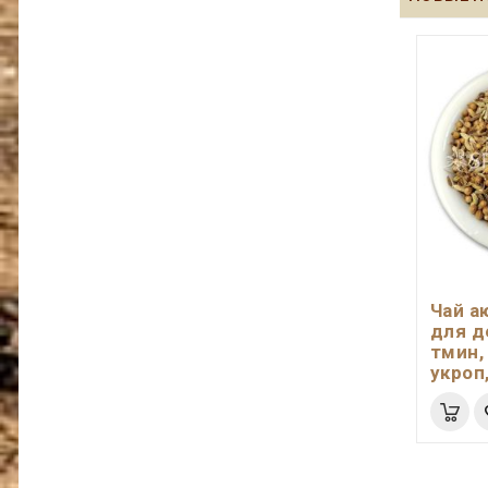
Чай а
для д
тмин,
укроп