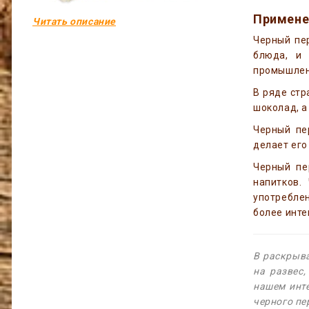
Применен
Читать описание
Черный пер
блюда, и 
промышленн
В ряде стр
шоколад, а
Черный пе
делает его
Черный пе
напитков.
употреблен
более инт
В раскрыв
на развес,
нашем инте
черного пе