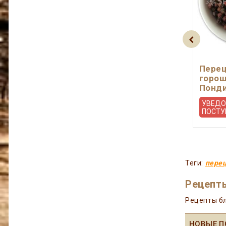
Перец
горош
Понд
УВЕДО
ПОСТУ
Теги:
пере
Рецепты
Рецепты бл
НОВЫЕ П