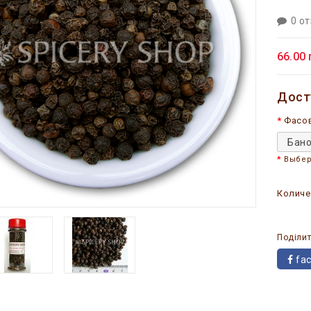
0 о
66.00 
Дост
Фасо
Бано
Выбер
Количе
Поділит
fa