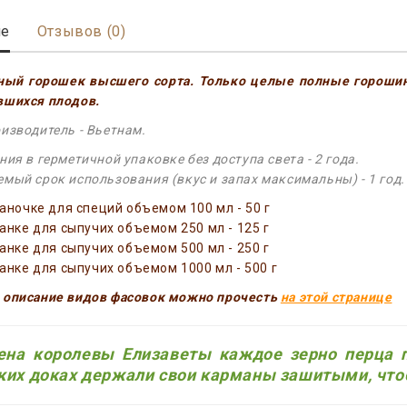
ие
Отзывов (0)
ный горошек высшего сорта. Только целые полные горошин
вшихся плодов.
изводитель - Вьетнам.
ния в герметичной упаковке без доступа света - 2 года.
мый срок использования (вкус и запах максимальны) - 1 год.
баночке для специй объемом 100 мл - 50 г
банке для сыпучих объемом 250 мл - 125 г
банке для сыпучих объемом 500 мл - 250 г
банке для сыпучих объемом 1000 мл - 500 г
 описание видов фасовок можно прочесть
на этой странице
ена королевы Елизаветы каждое зерно перца п
их доках держали свои карманы зашитыми, чтобы