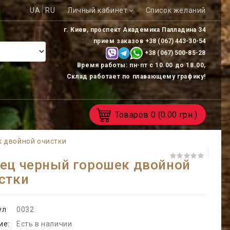
UA
RU
Личный кабинет
Список желаний
г. Киев, проспект Академика Палладина 34
прием заказов
+38 (067) 443-30-54
+38 (067) 500-85-
28
Время работы: пн-пт с 10.00 до 18.00,
Склад работает по плавающему графику!
Товаров
0
(0.00 грн.)
 двойной очистки
ец черный горошек двойной
стки
ул
0032
ие:
Есть в наличии