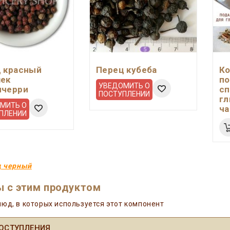
 красный
Перец кубеба
К
ек
по
УВЕДОМИТЬ О
ичерри
сп
ПОСТУПЛЕНИИ
гл
МИТЬ О
ча
ПЛЕНИИ
ц черный
 с этим продуктом
юд, в которых используется этот компонент
ОСТУПЛЕНИЯ