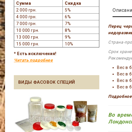
Сумма
Скидка
Описан
2 000 грн.
5%
4 000 грн.
6%
7 000 грн.
7%
Перец чер
10 000 грн.
8%
недоразви
13 000 грн.
9%
Страна-про
15 000 грн.
10%
Срок хране
* Есть исключения!
Рекомендуе
Читать подробнее
Вес в 
Вес в 
Вес в 
ВИДЫ ФАСОВОК СПЕЦИЙ
Вес в 
Подробное
Во врем
Лондонск