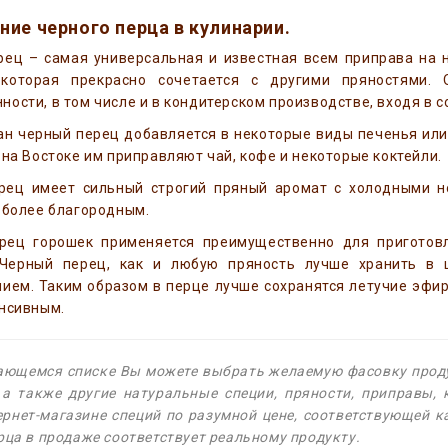
ие черного перца в кулинарии.
ец – самая универсальная и известная всем приправа на н
которая прекрасно сочетается с другими пряностями.
ости, в том числе и в кондитерском производстве, входя в со
ан черный перец добавляется в некоторые виды печенья или 
 на Востоке им приправляют чай, кофе и некоторые коктейли.
рец имеет сильный строгий пряный аромат с холодными но
 более благородным.
рец горошек применяется преимущественно для приготовл
 Черный перец, как и любую пряность лучше хранить в
ием. Таким образом в перце лучше сохранятся летучие эфир
енсивным.
ающемся списке Вы можете выбрать желаемую фасовку проду
 а также другие натуральные специи, пряности, приправы,
рнет-магазине специй по разумной цене, соответствующей к
рца в продаже соответствует реальному продукту.