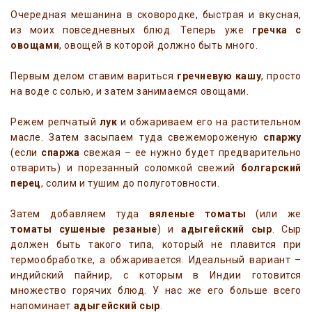
Очередная мешанина в сковородке, быстрая и вкусная,
из моих повседневных блюд. Теперь уже
гречка с
овощами
, овощей в которой должно быть много.
Первым делом ставим вариться
гречневую кашу
, просто
на воде с солью, и затем занимаемся овощами.
Режем репчатый
лук
и обжариваем его на растительном
масле. Затем засыпаем туда свежемороженую
спаржу
(если
спаржа
свежая – ее нужно будет предварительно
отварить) и порезанный соломкой свежий
болгарский
перец
, солим и тушим до полуготовности.
Затем добавляем туда
вяленые томаты
(или же
томаты сушеные резаные
) и
адыгейский сыр
. Сыр
должен быть такого типа, который не плавится при
термообработке, а обжаривается. Идеальный вариант –
индийский пайнир, с которым в Индии готовится
множество горячих блюд. У нас же его больше всего
напоминает
адыгейский сыр
.