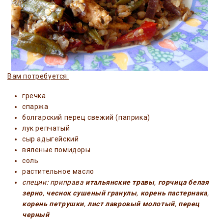
Вам потребуется:
гречка
спаржа
болгарский перец свежий (паприка)
лук репчатый
сыр адыгейский
вяленые помидоры
соль
растительное масло
специи: приправа
итальянские травы
,
горчица белая
зерно
,
чеснок сушеный гранулы
,
корень пастернака
,
корень петрушки
,
лист лавровый молотый
,
перец
черный