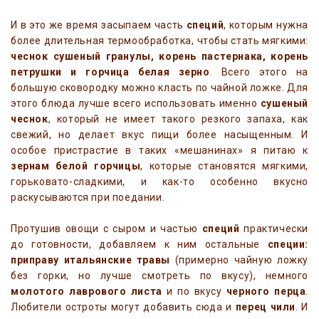
И в это же время засыпаем часть
специй
, которым нужна
более длительная термообработка, чтобы стать мягкими:
чеснок сушеный гранулы, корень пастернака, корень
петрушки и горчица белая зерно
. Всего этого на
большую сковородку можно класть по чайной ложке. Для
этого блюда лучше всего использовать именно
сушеный
чеснок
, который не имеет такого резкого запаха, как
свежий, но делает вкус пищи более насыщенным. И
особое пристрастие в таких «мешанинах» я питаю к
зернам белой горчицы
, которые становятся мягкими,
горьковато-сладкими, и как-то особенно вкусно
раскусываются при поедании.
Протушив овощи с сыром и частью
специй
практически
до готовности, добавляем к ним остальные
специи:
приправу итальянские травы
(примерно чайную ложку
без горки, но лучше смотреть по вкусу), немного
молотого лаврового листа
и по вкусу
черного перца
.
Любители остроты могут добавить сюда и
перец чили
. И