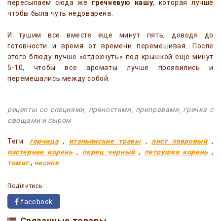
пересыпаем сюда же
гречневую кашу
, которая лучше
чтобы была чуть недоварена.
И тушим все вместе еще минут пять, доводя до
готовности и время от времени перемешивая. После
этого блюду лучше «отдохнуть» под крышкой еще минут
5-10, чтобы все ароматы лучше проявились и
перемешались между собой.
рецепты со специями, пряностями, приправами, гречка с
овощами и сыром
Теги:
горчица
,
итальянские травы
,
лист лавровый
,
пастернак корень
,
перец черный
,
петрушка корень
,
томат
,
чеснок
Поділитись:
facebook
Связанные товары