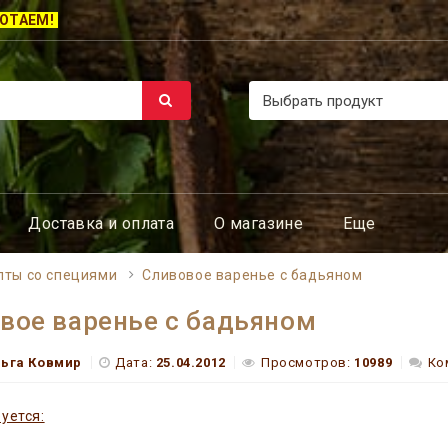
ОТАЕМ!
Доставка и оплата
О магазине
Еще
пты со специями
Сливовое варенье с бадьяном
вое варенье с бадьяном
льга Ковмир
Дата:
25.04.2012
Просмотров:
10989
Ко
уется: