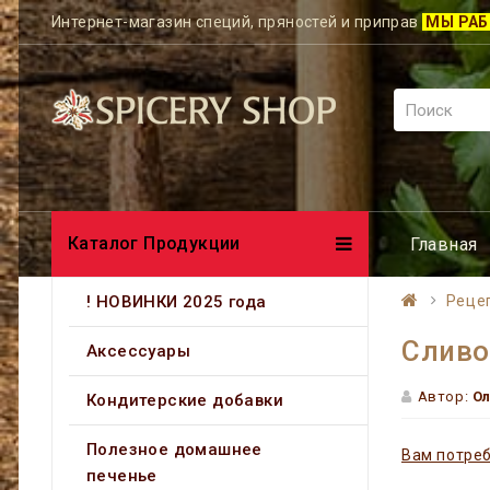
Интернет-магазин специй, пряностей и приправ
МЫ РАБ
Каталог Продукции
Главная
! НОВИНКИ 2025 года
Реце
Сливо
Аксессуары
Автор:
О
Кондитерские добавки
Полезное домашнее
Вам потреб
печенье