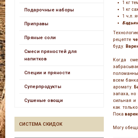
1 кг т
1 кг са
Подарочные наборы
1 ч.л.
Бадья
Приправы
Технологию
Пряные соли
рецепте
ч
буду.
Варе
Смеси пряностей для
напитков
Когда см
забрасыва
Специи и пряности
поломанны
всем банк
Суперпродукты
аромату.
Б
запаха, но
Сушеные овощи
сильная и
как тольк
Пока
варе
СИСТЕМА СКИДОК
Могу обеща