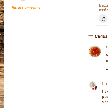
Бад
Читать описание
отб
Связа
ш
П
ПЕ
ра
чел