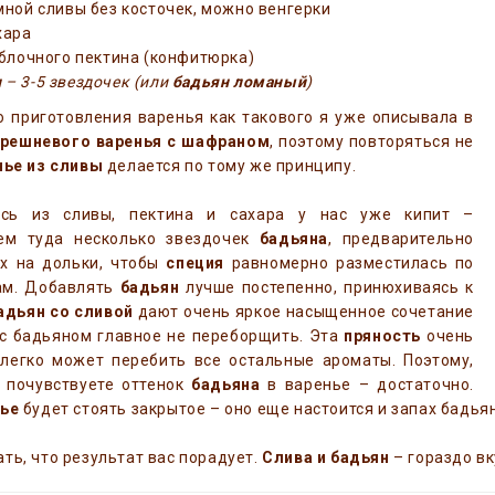
емной сливы без косточек, можно венгерки
хара
 яблочного пектина (конфитюрка)
н
– 3-5 звездочек (или
бадьян ломаный
)
 приготовления варенья как такового я уже описывала в
ерешневого варенья с шафраном
, поэтому повторяться не
нье из сливы
делается по тому же принципу.
есь из сливы, пектина и сахара у нас уже кипит –
ем туда несколько звездочек
бадьяна
, предварительно
х на дольки, чтобы
специя
равномерно разместилась по
ам. Добавлять
бадьян
лучше постепенно, принюхиваясь к
адьян со сливой
дают очень яркое насыщенное сочетание
 с бадьяном главное не переборщить. Эта
пряность
очень
 легко может перебить все остальные ароматы. Поэтому,
о почувствуете оттенок
бадьяна
в варенье – достаточно.
нье
будет стоять закрытое – оно еще настоится и запах бадья
ть, что результат вас порадует.
Слива и бадьян
– гораздо вк