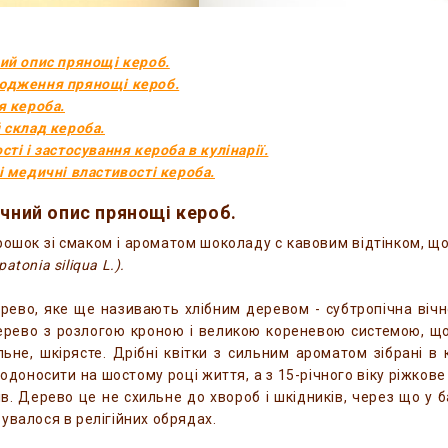
ний опис прянощі кероб.
сюдження прянощі кероб.
я кероба.
й склад кероба.
сті і застосування кероба в кулінарії.
 і медичні властивості кероба.
ічний опис прянощі кероб.
рошок зі смаком і ароматом шоколаду c кавовим відтінком, щ
patonia siliqua L.).
рево, яке ще називають хлібним деревом - субтропічна вічн
рево з розлогою кроною і великою кореневою системою, що
льне, шкірясте. Дрібні квітки з сильним ароматом зібрані в
одоносити на шостому році життя, а з 15-річного віку ріжков
ів. Дерево це не схильне до хвороб і шкідників, через що у
увалося в релігійних обрядах.