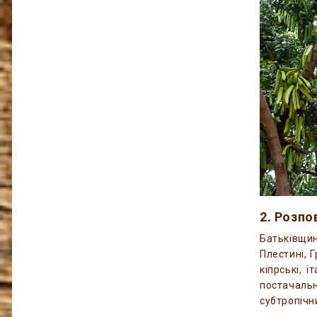
2. Розп
Батьківщин
Плестині, 
кіпрські, 
постачальн
субтропічн