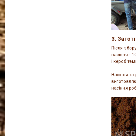
3. Загот
Після збор
насіння - 1
і кероб те
Насіння ст
виготовляю
насіння роб