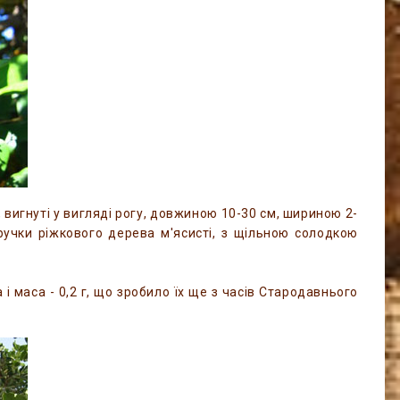
 вигнуті у вигляді рогу, довжиною 10-30 см, шириною 2-
ручки ріжкового дерева м'ясисті, з щільною солодкою
і маса - 0,2 г, що зробило їх ще з часів Стародавнього