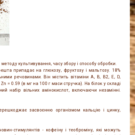
 методу культивування, часу збору і способу обробки.
решта припадає на глюкозу, фруктозу і мальтозу. 18%
ими речовинами. Він містить вітаміни А, В, В2, Е, D,
, Zn = 0.59 (в мг на 100 г маси стручка). На білок у складі
ний набір вільних амінокислот, включаючи незамінні.
перешкоджає засвоєнню організмом кальцію і цинку,
овин-стимулянтів - кофеїну і теоброміну, які можуть