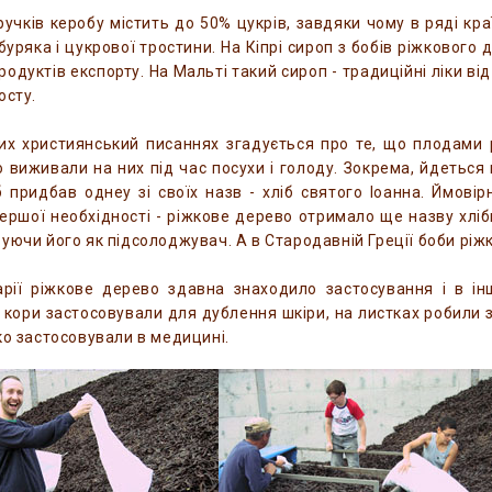
ручків керобу містить до 50% цукрів, завдяки чому в ряді 
буряка і цукрової тростини. На Кіпрі сироп з бобів ріжкового 
родуктів експорту. На Мальті такий сироп - традиційні ліки ві
осту.
х християнський писаннях згадується про те, що плодами 
о виживали на них під час посухи і голоду. Зокрема, йдеться
 придбав однеу зі своїх назв - хліб святого Іоанна. Ймовір
ершої необхідності - ріжкове дерево отримало ще назву хліб
уючи його як підсолоджувач. А в Стародавній Греції боби ріж
арії ріжкове дерево здавна знаходило застосування і в і
 кори застосовували для дублення шкіри, на листках робили за
ко застосовували в медицині.