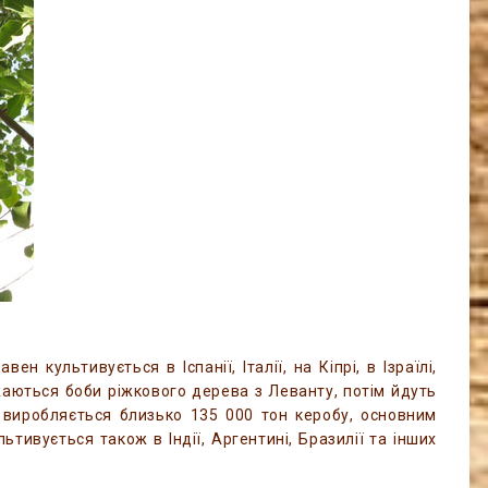
 культивується в Іспанії, Італії, на Кіпрі, в Ізраїлі,
жаються боби ріжкового дерева з Леванту, потім йдуть
ку виробляється близько 135 000 тон керобу, основним
ьтивується також в Індії, Аргентині, Бразилії та інших