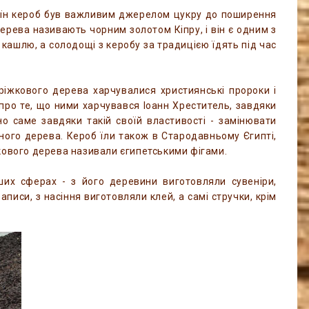
країн кероб був важливим джерелом цукру до поширення
дерева називають чорним золотом Кіпру, і він є одним з
д кашлю, а солодощі з керобу за традицією їдять під час
ріжкового дерева харчувалися християнські пророки і
 про те, що ними харчувався Іоанн Хреститель, завдяки
но саме завдяки такій своїй властивості - замінювати
ного дерева. Кероб їли також в Стародавньому Єгипті,
кового дерева називали єгипетськими фігами.
нших сферах - з його деревини виготовляли сувеніри,
писи, з насіння виготовляли клей, а самі стручки, крім