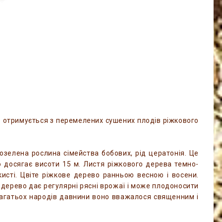
о отримується з перемелених сушених плодів ріжкового
озелена рослина сімейства бобових, рід цератонія. Це
 досягає висоти 15 м. Листя ріжкового дерева темно-
 кисті. Цвіте ріжкове дерево ранньою весною і восени.
е дерево дає регулярні рясні врожаї і може плодоносити
 багатьох народів давнини воно вважалося священним і