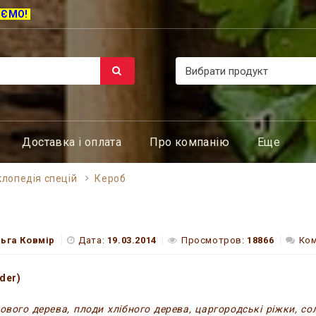
ЮЄМО!
Доставка і оплата
Про компанію
Еще
лопедія спецій
Кероб
ьга Ковмір
Дата:
19.03.2014
Просмотров:
18866
Ком
der)
ового дерева, плоди хлібного дерева, царгородські ріжки, соло