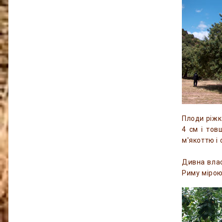
Плоди ріжк
4 см і тов
м'якоттю і
Дивна влас
Риму мірою 