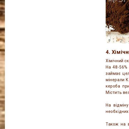
4. Хіміч
Хімічний с
На 48-56% 
займає цел
мінерали K 
кероба при
Містить вел
На відмін
необхідних
Також на в