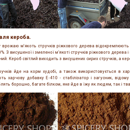
івля кероба.
у врожаю м'якоть стручків ріжкового дерева відокремлюють в
0%. З висушеної і змеленої м'якоті стручків ріжкового дерева 
мний. Кероб світлий виходить з висушених сирих стручків, а к
ручків йде на корм худобі, а також використовується в хар
ть харчову добавку Е-410 - стабілізатор і загусник, відо
лять борошно, багате білком, яке йде в їжу як людям, так і тв