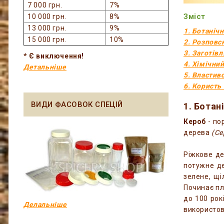
7 000 грн.
7%
Зміст
10 000 грн.
8%
13 000 грн.
9%
1. Ботаніч
15 000 грн.
10%
2. Розпов
3. Заготівл
* Є виключення!
4. Хімічни
Детальніше
5. Властиво
6. Користь
ВИДИ ФАСОВОК СПЕЦІЙ
1. Ботан
Кероб
- по
дерева
(Се
Ріжкове де
потужне де
зелене, щі
Починає пл
до 100 рок
Делальніше
використов