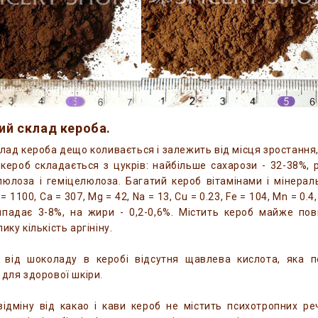
ний склад кероба.
клад кероба дещо коливається і залежить від місця зростання,
кероб складається з цукрів: найбільше сахарози - 32-38%, 
юлоза і геміцелюлоза. Багатий кероб вітамінами і мінеральн
= 1100, Ca = 307, Mg = 42, Na = 13, Cu = 0.23, Fe = 104, Mn = 0.4
падає 3-8%, на жири - 0,2-0,6%. Містить кероб майже пов
ику кількість аргініну.
у від шоколаду в керобі відсутня щавлева кислота, яка 
 для здорової шкіри.
ідміну від какао і кави кероб не містить психотропних реч