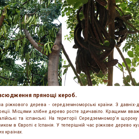
овсюдження прянощі кероб.
а ріжкового дерева - середземноморські країни. З давніх-давен
Греції. Місцями хлібне дерево росте здичавіло. Кращими вва
італійські та іспанські. На території Середземномор'я щоро
иком в Європі є Іспанія. У теперішній час ріжкове дерево кул
их країнах.