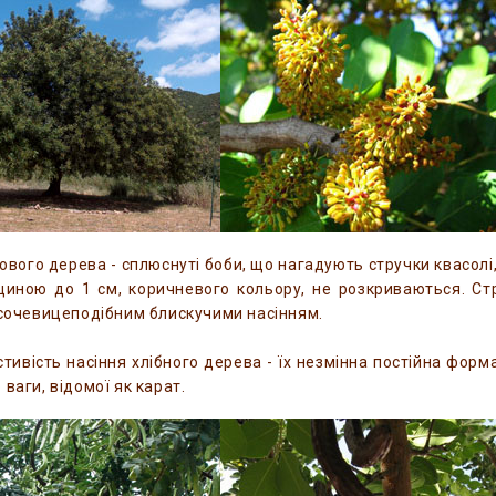
ового дерева - сплюснуті боби, що нагадують стручки квасолі,
щиною до 1 см, коричневого кольору, не розкриваються. Ст
 сочевицеподібним блискучими насінням.
тивість насіння хлібного дерева - їх незмінна постійна форма 
ваги, відомої як карат.