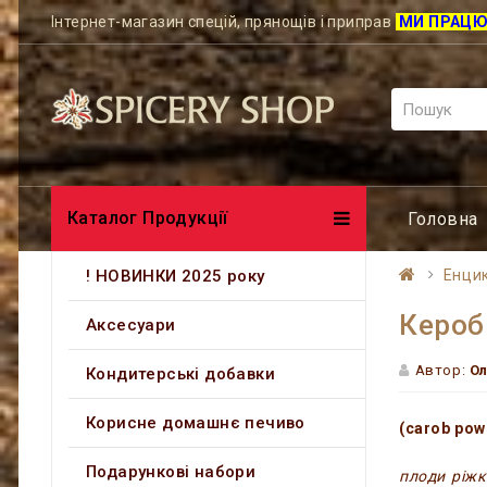
Інтернет-магазин спецій, прянощів і приправ
МИ ПРАЦ
Каталог Продукції
Головна
! НОВИНКИ 2025 року
Енцик
Кероб
Аксесуари
Автор:
Ол
Кондитерські добавки
Корисне домашнє печиво
(carob pow
Подарункові набори
плоди ріжк