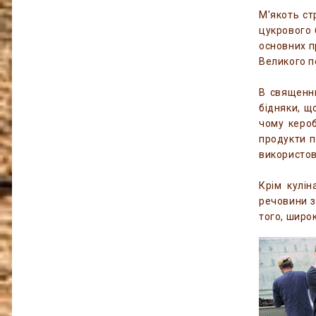
М'якоть ст
цукрового 
основних п
Великого п
В священни
бідняки, щ
чому кероб
продукти п
використов
Крім кулін
речовини з
того, широ