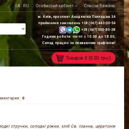
UA
RU
Особистий кабінет
Список бажань
м. Київ, проспект Академіка Палладіна 34
приймання замовлень
+38 (067) 443-30-54
+38 (067) 500-85-
28
Години роботи: пн-пт з 10.00 до 18.00,
Склад працює за плаваючим графіком!
Товарів
0
(0.00 грн.)
ментарии :
0
дкі стручки, солодкі ріжки, хліб Св. Іоанна, цератонія