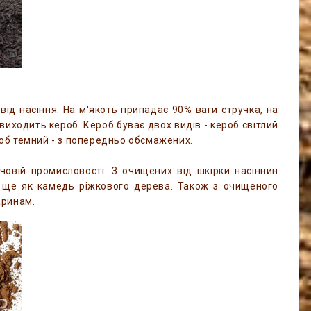
ід насіння. На м'якоть припадає 90% ваги стручка, на
і виходить кероб. Кероб буває двох видів - кероб світлий
ероб темний - з попередньо обсмажених.
човій промисловості. З очищених від шкірки насіннин
му ще як камедь ріжкового дерева. Також з очищеного
аринам.