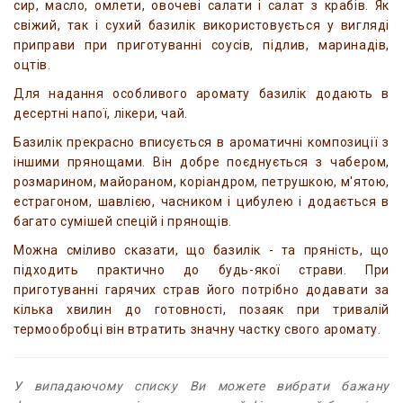
сир, масло, омлети, овочеві салати і салат з крабів. Як
свіжий, так і сухий базилік використовується у вигляді
приправи при приготуванні соусів, підлив, маринадів,
оцтів.
Для надання особливого аромату базилік додають в
десертні напої, лікери, чай.
Базилік прекрасно вписується в ароматичні композиції з
іншими прянощами. Він добре поєднується з чабером,
розмарином, майораном, коріандром, петрушкою, м'ятою,
естрагоном, шавлією, часником і цибулею і додається в
багато сумішей спецій і прянощів.
Можна сміливо сказати, що базилік - та пряність, що
підходить практично до будь-якої страви. При
приготуванні гарячих страв його потрібно додавати за
кілька хвилин до готовності, позаяк при тривалій
термообробці він втратить значну частку свого аромату.
У випадаючому списку Ви можете вибрати бажану