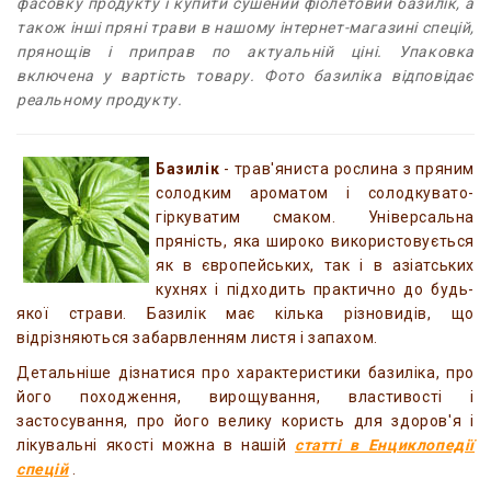
фасовку продукту і купити сушений фіолетовий базилік, а
також інші пряні трави в нашому інтернет-магазині спецій,
прянощів і приправ по актуальній ціні. Упаковка
включена у вартість товару. Фото базиліка відповідає
реальному продукту.
Базилік
- трав'яниста рослина з пряним
солодким ароматом і солодкувато-
гіркуватим смаком. Універсальна
пряність, яка широко використовується
як в європейських, так і в азіатських
кухнях і підходить практично до будь-
якої страви. Базилік має кілька різновидів, що
відрізняються забарвленням листя і запахом.
Детальніше дізнатися про характеристики базиліка, про
його походження, вирощування, властивості і
застосування, про його велику користь для здоров'я і
лікувальні якості можна в нашій
статті в Енциклопедії
спецій
.