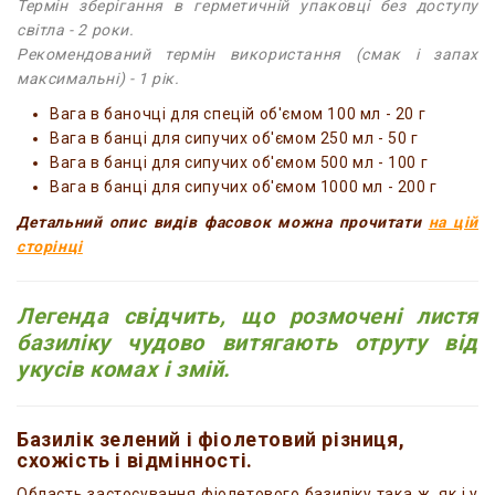
Термін зберігання в герметичній упаковці без доступу
світла - 2 роки.
Рекомендований термін використання (смак і запах
максимальні) - 1 рік.
Вага в баночці для спецій об'ємом 100 мл - 20 г
Вага в банці для сипучих об'ємом 250 мл - 50 г
Вага в банці для сипучих об'ємом 500 мл - 100 г
Вага в банці для сипучих об'ємом 1000 мл - 200 г
Детальний опис видів фасовок можна прочитати
на цій
сторінці
Легенда свідчить, що розмочені листя
базиліку чудово витягають отруту від
укусів комах і змій.
Базилік зелений і фіолетовий різниця,
схожість і відмінності.
Область застосування фіолетового базиліку така ж, як і у