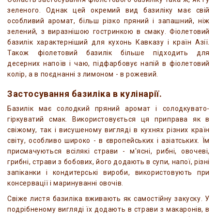
зеленого. Однак цей окремий вид базиліку має свій
особливий аромат, більш різко пряний і запашний, ніж
зелений, з виразнішою гостринкою в смаку. Фіолетовий
базилік характерніший для кухонь Кавказу і країн Азії.
Також фіолетовий базилік більше підходить для
десерних напоїв і чаю, підфарбовує напій в фіолетовий
колір, а в поєднанні з лимоном - в рожевий.
Застосування базиліка в кулінарії.
Базилік має солодкий пряний аромат і солодкувато-
гіркуватий смак. Використовується ця приправа як в
свіжому, так і висушеному вигляді в кухнях різних країн
світу, особливо широко - в європейських і азіатських. Їм
присмачуються всілякі страви - м'ясні, рибні, овочеві,
грибні, страви з бобових, його додають в супи, напої, різні
запіканки і кондитерські вироби, використовують при
консервації і маринуванні овочів.
Свіже листя базиліка вживають як самостійну закуску. У
подрібненому вигляді їх додають в страви з макаронів, в