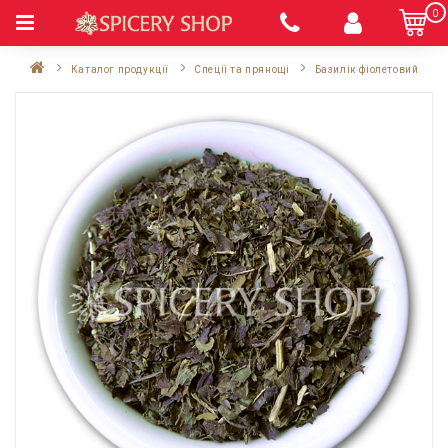
0
Каталог продукції
Спеції та прянощі
Базилік фіолетовий