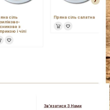
яна сіль
Пряна сіль салатна
зиліково-
сникова з
прикою і чілі
Зв'язатися З Нами