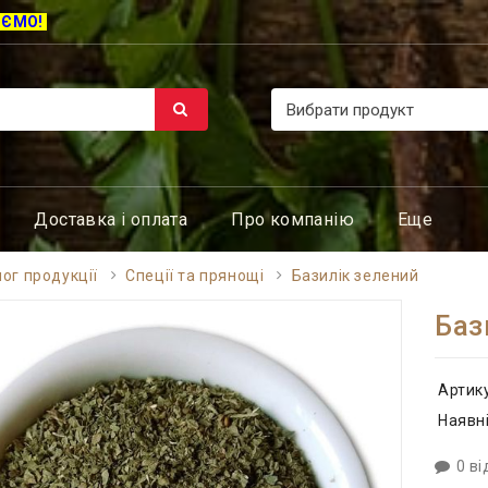
ЮЄМО!
Доставка і оплата
Про компанію
Еще
ог продукції
Спеції та прянощі
Базилік зелений
Баз
Артик
Наявні
0 ві