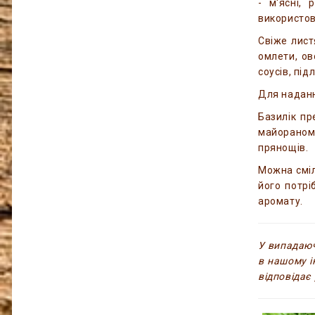
- м'ясні, 
використов
Свіже лист
омлети, ов
соусів, під
Для наданн
Базилік пр
майораном,
прянощів.
Можна сміл
його потрі
аромату.
У випадаюч
в нашому і
відповідає