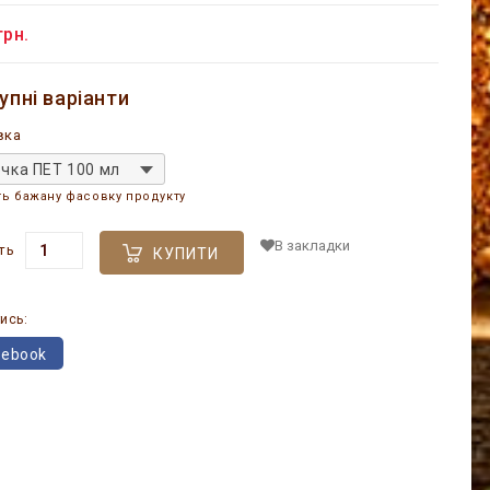
грн.
упні варіанти
вка
чка ПЕТ 100 мл
ть бажану фасовку продукту
В закладки
ть
КУПИТИ
ись:
cebook