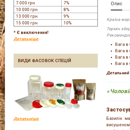
7 000 грн.
7%
Опис
10 000 грн.
8%
13 000 грн.
9%
Країна-вир
15 000 грн.
10%
Термін збер
* Є виключення!
Рекомендов
Детальніше
Вага в 
Вага в 
Вага в 
ВИДИ ФАСОВОК СПЕЦІЙ
Вага в
Детальний 
«Чолові
Застосув
Базилік м
Делальніше
висушеному