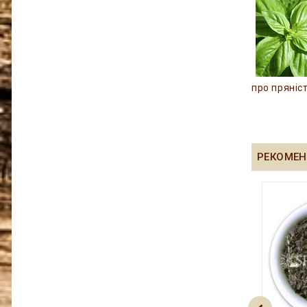
про пряніс
РЕКОМЕН