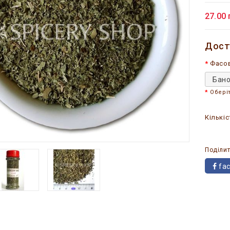
27.00 
Дост
Фасо
Бано
Обері
Кількіс
Поділит
fa