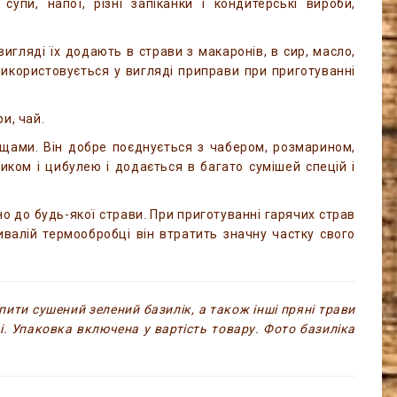
супи, напої, різні запіканки і кондитерські вироби,
игляді їх додають в страви з макаронів, в сир, масло,
к використовується у вигляді приправи при приготуванні
и, чай.
ощами. Він добре поєднується з чабером, розмарином,
иком і цибулею і додається в багато сумішей спецій і
но до будь-якої страви. При приготуванні гарячих страв
ивалій термообробці він втратить значну частку свого
ити сушений зелений базилік, а також інші пряні трави
ні. Упаковка включена у вартість товару. Фото базиліка