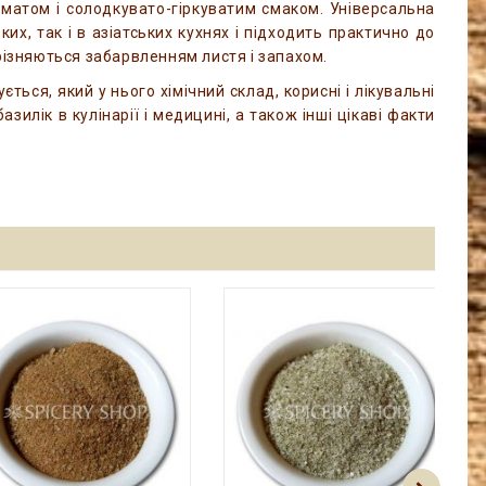
матом і солодкувато-гіркуватим смаком. Універсальна
их, так і в азіатських кухнях і підходить практично до
дрізняються забарвленням листя і запахом.
ється, який у нього хімічний склад, корисні і лікувальні
зилік в кулінарії і медицині, а також інші цікаві факти