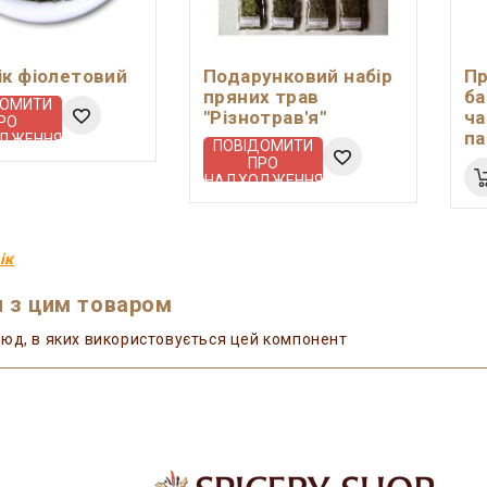
ік фіолетовий
Подарунковий набір
Пр
пряних трав
ба
ДОМИТИ
"Різнотрав'я"
ча
РО
па
ДЖЕННЯ
ПОВІДОМИТИ
ПРО
НАДХОДЖЕННЯ
ік
 з цим товаром
юд, в яких використовується цей компонент