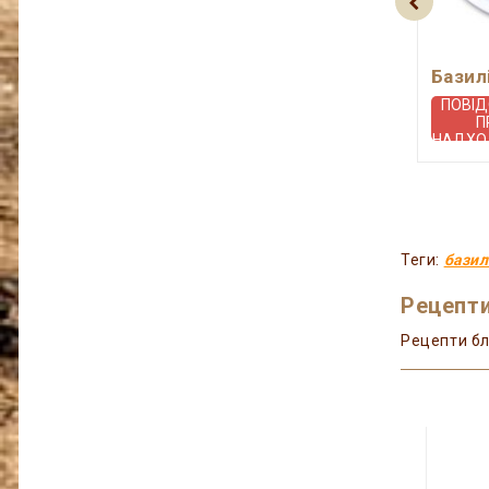
Базил
ПОВІ
П
НАДХО
Теги:
базил
Рецепти
Рецепти бл