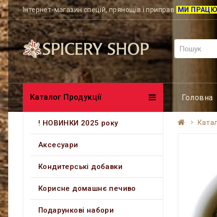
Інтернет-магазин спецій, прянощів і приправ
МИ ПРАЦ
Каталог Продукції
Головна
! НОВИНКИ 2025 року
Катал
Аксесуари
Кондитерські добавки
Корисне домашнє печиво
Подарункові набори