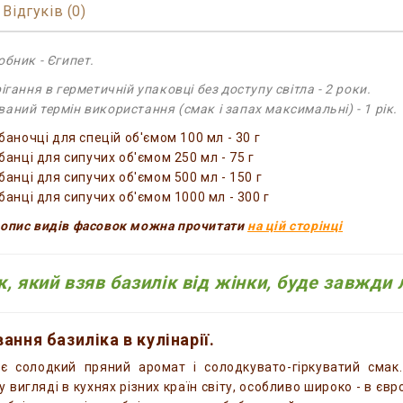
Відгуків (0)
обник - Єгипет.
ігання в герметичній упаковці без доступу світла - 2 роки.
аний термін використання (смак і запах максимальні) - 1 рік.
баночці для спецій об'ємом 100 мл - 30 г
банці для сипучих об'ємом 250 мл - 75 г
банці для сипучих об'ємом 500 мл - 150 г
 банці для сипучих об'ємом 1000 мл - 300 г
опис видів фасовок можна прочитати
на цій сторінці
к, який взяв базилік від жінки, буде завжди 
ання базиліка в кулінарії.
ає солодкий пряний аромат і солодкувато-гіркуватий смак
 вигляді в кухнях різних країн світу, особливо широко - в євр