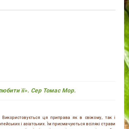
любити її». Сер Томас Мор.
. Використовується ця приправа як в свіжому, так і
опейських і азіатських. Їм присмачуються всілякі страви