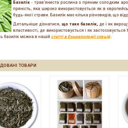
Базилік
- трав'яниста рослина з пряним солодким аро
пряність, яка широко використовується як в європейськ
будь-якої страви. Базилік має кілька різновидів, що ві
Детальніше дізнатися,
що таке базилік,
де і як вирощу
властивості, де використовується і як застосовується ба
ть базилік можна в нашій
статті в Енциклопедії спецій
.
ДОВАНІ ТОВАРИ