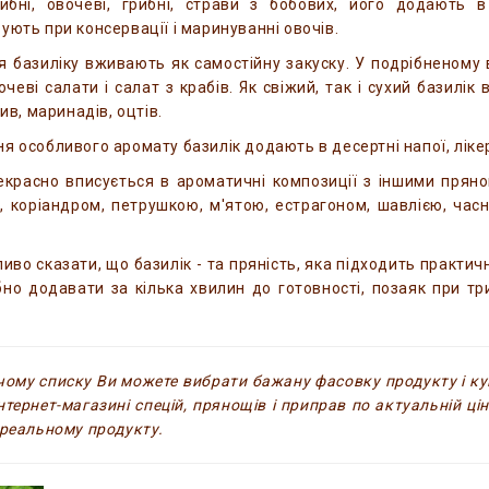
рибні, овочеві, грибні, страви з бобових, його додають в 
ують при консервації і маринуванні овочів.
я базиліку вживають як самостійну закуску. У подрібненому в
очеві салати і салат з крабів. Як свіжий, так і сухий базилі
лив, маринадів, оцтів.
я особливого аромату базилік додають в десертні напої, лікер
екрасно вписується в ароматичні композиції з іншими прян
 коріандром, петрушкою, м'ятою, естрагоном, шавлією, часн
иво сказати, що базилік - та пряність, яка підходить практич
бно додавати за кілька хвилин до готовності, позаяк при тр
ому списку Ви можете вибрати бажану фасовку продукту і куп
нтернет-магазині спецій, прянощів і приправ по актуальній ці
 реальному продукту.