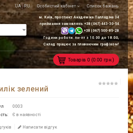
UA
RU
Особистий кабінет
Список бажань
м. Київ, проспект Академіка Палладіна 34
приймання замовлень
+38 (067) 443-30-54
+38 (067) 500-85-
28
Години роботи: пн-пт з 10.00 до 18.00,
Склад працює за плаваючим графіком!
Товарів
0
(0.00 грн.)
илік зелений
ул
0003
сть:
Є в наявності
дгуків
Написати відгук