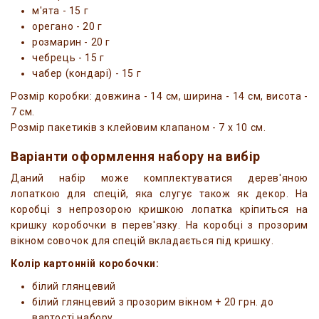
м'ята - 15 г
орегано - 20 г
розмарин - 20 г
чебрець - 15 г
чабер (кондарі) - 15 г
Розмір коробки: довжина - 14 см, ширина - 14 см, висота -
7 см.
Розмір пакетиків з клейовим клапаном - 7 x 10 см.
Варіанти оформлення набору на вибір
Даний набір може комплектуватися дерев'яною
лопаткою для спецій, яка слугує також як декор. На
коробці з непрозорою кришкою лопатка кріпиться на
кришку коробочки в перев'язку. На коробці з прозорим
вікном совочок для спецій вкладається під кришку.
Колір картонній коробочки:
білий глянцевий
білий глянцевий з прозорим вікном + 20 грн. до
вартості набору