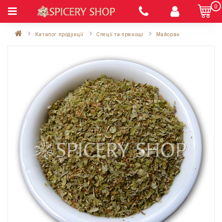
0
Каталог продукції
Спеції та прянощі
Майоран