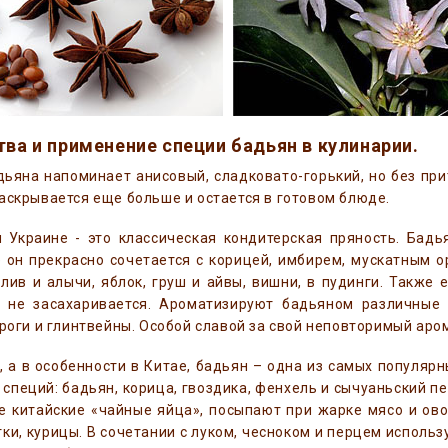
тва и применение специи бадьян в кулинарии.
ьяна напоминает анисовый, сладковато-горький, но без при
аскрывается еще больше и остается в готовом блюде.
 Украине - это классическая кондитерская пряность. Бадь
е он прекрасно сочетается с корицей, имбирем, мускатным 
лив и алычи, яблок, груш и айвы, вишни, в пудинги. Также
и не засахаривается. Ароматизируют бадьяном различные н
гроги и глинтвейны. Особой славой за свой неповторимый аро
, а в особенности в Китае, бадьян – одна из самых популярн
 специй: бадьян, корица, гвоздика, фенхель и сычуаньский п
е китайские «чайные яйца», посыпают при жарке мясо и ов
тки, курицы. В сочетании с луком, чесноком и перцем исполь