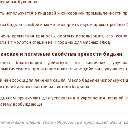
 куриных бульонах.
ть используется в пищевой и консервной промышленности пр
тся бадьян с рыбой и может испортить вкус и аромат рыбных 
чень ароматная пряность, поэтому использовать его нужно 
или 1 г молотой специи на 1 порцию для мясных блюд.
инские и полезные свойства пряности бадьян.
чень благотворно действует на кишечник, улучшае
зматическое и противовоспалительное действие, улучшает т
 чай хорош для лечения кашля. Масло бадьяна используют д
е целей делают настои из листьев бадьяна.
адьяном принимают для успокоения и укрепления нервной с
истему возбуждающе.
нет-магазин специй SpiceryShop.com.ua приглашает Вас в 