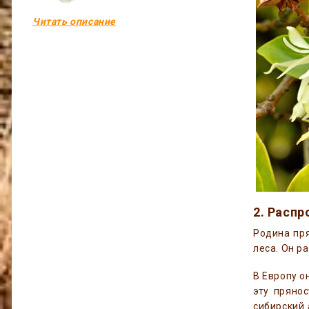
Читать описание
2. Распр
Родина пря
леса. Он р
В Европу о
эту пряно
сибирский 