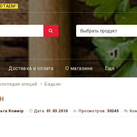
ОТАЕМ!
Доставка и оплата
О магазине
Еще
клопедия специй
Бадьян
н
ьга Ковмір
Дата:
01.03.2010
Просмотров:
30245
Ком