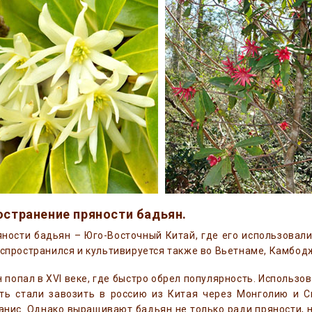
остранение пряности бадьян.
ности бадьян – Юго-Восточный Китай, где его использовал
аспространился и культивируется также во Вьетнаме, Камбодж
н попал в XVI веке, где быстро обрел популярность. Использо
сть стали завозить в россию из Китая через Монголию и С
анис. Однако выращивают бадьян не только ради пряности, 