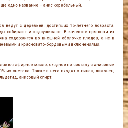
еще одно название – анис корабельный.
в ведут с деревьев, достигших 15-летнего возраста.
ды собирают и подсушивают. В качестве пряности их
яна содержится во внешней оболочке плодов, а не в
ичневыми и красновато-бордовыми включениями.
ляется эфирное масло, сходное по составу с анисовым
0% из анетола. Также в него входят a-пинен, лимонен,
льдегид, анисовый спирт.