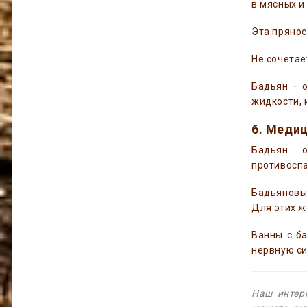
в мясных и
Эта прянос
Не сочетае
Бадьян – о
жидкости, 
6. Медиц
Бадьян о
противоспа
Бадьяновый
Для этих ж
Ванны с б
нервную с
Наш интер