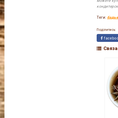
можете куп
кондитерск
Теги:
бадь
Поділитись:
facebo
Связа