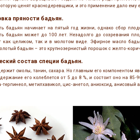
которую ценят краснодеревщики, и это применение дало ему 
овка пряности бадьян.
ь бадьян начинает на пятый год жизни, однако сбор плодо
ть бадьян может до 100 лет. Незадолго до созревания пло
т как целиком, так и в молотом виде. Эфирное масло бадь
олотый бадьян – это крупнозернистый порошок с желто-кор
еский состав специи бадьян.
ержит смолы, танин, сахара. Но главным его компонентом яв
держание его колеблется от 5 до 8 %, и состоит оно на 85-9
a-терпинеол, метилхавикол, цис-анетол, аниоксид, анисовый а