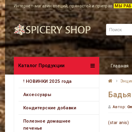
Интернет-магазин специй, пряностей и приправ
МЫ РАБ
Каталог Продукции
Главная
! НОВИНКИ 2025 года
Энци
Бадья
Аксессуары
Автор:
Ол
Кондитерские добавки
Полезное домашнее
(star anis)
печенье