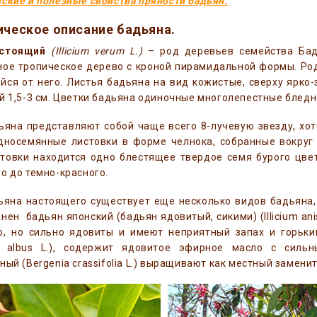
ские и полезные свойства пряности бадьян.
ическое описание бадьяна.
астоящий
(Illicium verum L.)
– род деревьев семейства Ба
ое тропическое дерево с кроной пирамидальной формы. Род
ся от него. Листья бадьяна на вид кожистые, сверху ярко-
й 1,5-3 см. Цветки бадьяна одиночные многолепестные бледн
яна представляют собой чаще всего 8-лучевую звезду, хот
дносемянные листовки в форме челнока, собранные вокруг 
товки находится одно блестящее твердое семя бурого цвет
о до темно-красного.
яна настоящего существует еще несколько видов бадьяна, 
нен бадьян японский (бадьян ядовитый, сикими) (Illicium an
о, но сильно ядовиты и имеют неприятный запах и горьки
s albus L.), содержит ядовитое эфирное масло с силь
ный (Bergenia crassifolia L.) выращивают как местный замени