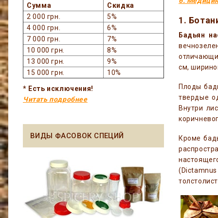
6. Медицин
Сумма
Скидка
2 000 грн.
5%
1. Ботан
4 000 грн.
6%
Бадьян н
7 000 грн.
7%
вечнозелен
10 000 грн.
8%
отличающий
13 000 грн.
9%
см, ширино
15 000 грн.
10%
Плоды бадь
* Есть исключения!
твердые о
Читать подробнее
Внутри лис
коричневог
ВИДЫ ФАСОВОК СПЕЦИЙ
Кроме бадь
распростра
настоящег
(Dictamnu
толстолист