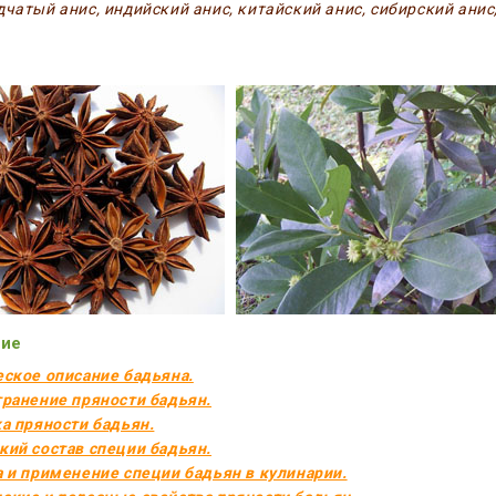
дчатый анис, индийский анис, китайский анис, сибирский анис
ие
еское описание бадьяна.
транение пряности бадьян.
ка пряности бадьян.
кий состав специи бадьян.
а и применение специи бадьян в кулинарии.