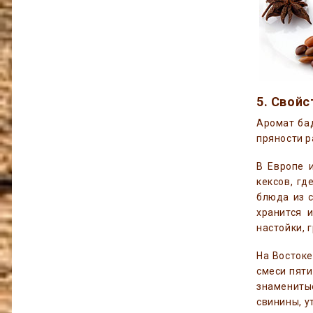
5. Свойс
Аромат бад
пряности р
В Европе и
кексов, гд
блюда из с
хранится 
настойки, 
На Востоке
смеси пяти
знамениты
свинины, у