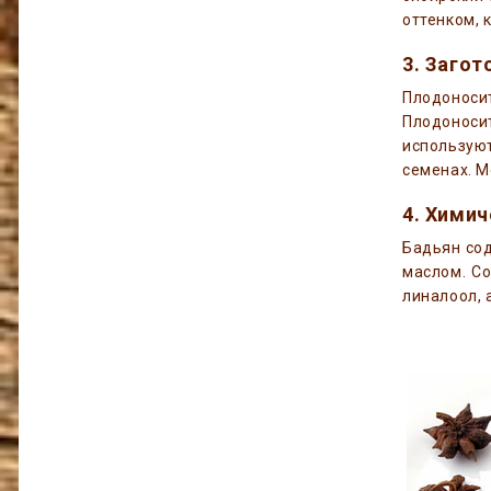
оттенком, 
3. Загот
Плодоносит
Плодоноси
использую
семенах. М
4. Химич
Бадьян сод
маслом. Со
линалоол, 