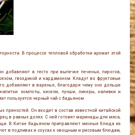
торности. В процессе тепловой обработки аромат этой
ян добавляют в тесто при выпечке печенья, пирогов,
орехом, гвоздикой и кардамоном. Кладут во фруктовые
 его добавляют в варенье, благодаря чему оно дольше
апитки: компоты, кисели, пунши, ликеры, наливки и
мат пользуется черный чай с бадьяном.
ых пряностей. Он входит в состав известной китайской
ерец в равных долях. С ней готовят маринады для мяса,
ощи. В Китае бадьяном приправляют мясные блюда из
зуют в подливах и соусах к овощным и рисовым блюдам,