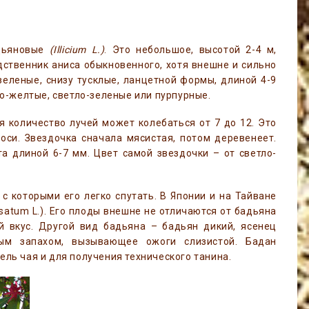
дьяновые
(Illicium L.)
. Это небольшое, высотой 2-4 м,
ственник аниса обыкновенного, хотя внешне и сильно
зеленые, снизу тусклые, ланцетной формы, длиной 4-9
о-желтые, светло-зеленые или пурпурные.
я количество лучей может колебаться от 7 до 12. Это
оси. Звездочка сначала мясистая, потом деревенеет.
а длиной 6-7 мм. Цвет самой звездочки – от светло-
с которыми его легко спутать. В Японии и на Тайване
isatum L.). Его плоды внешне не отличаются от бадьяна
й вкус. Другой вид бадьяна – бадьян дикий, ясенец
ным запахом, вызывающее ожоги слизистой. Бадан
тель чая и для получения технического танина.