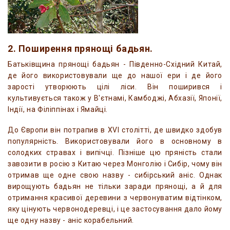
2. Поширення прянощі бадьян.
Батьківщина прянощі бадьян - Південно-Східний Китай,
де його використовували ще до нашої ери і де його
зарості утворюють цілі ліси. Він поширився і
культивується також у В'єтнамі, Камбоджі, Абхазії, Японії,
Індії, на Філіппінах і Ямайці.
До Європи він потрапив в XVI столітті, де швидко здобув
популярність. Використовували його в основному в
солодких стравах і випічці. Пізніше цю пряність стали
завозити в росію з Китаю через Монголію і Сибір, чому він
отримав ще одне свою назву - сибірський аніс. Однак
вирощують бадьян не тільки заради прянощі, а й для
отримання красивої деревини з червонуватим відтінком,
яку цінують червонодеревці, і це застосування дало йому
ще одну назву - аніс корабельний.