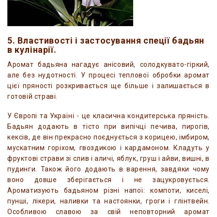
5. Властивості і застосування спеції бадьян
в кулінарії.
Аромат бадьяна нагадує анісовий, солодкувато-гіркий,
але без нудотності. У процесі теплової обробки аромат
цієї пряності розкривається ще більше і залишається в
готовій страві.
У Європі та Україні - це класична кондитерська пряність.
Бадьян додають в тісто при випічці печива, пирогів,
кексів, де він прекрасно поєднується з корицею, імбиром,
мускатним горіхом, гвоздикою і кардамоном. Кладуть у
фруктові страви зі слив і аличі, яблук, груш і айви, вишні, в
пудинги. Також його додають в варення, завдяки чому
воно довше зберігається і не зацукровується.
Ароматизують бадьяном різні напої: компоти, киселі,
пунші, лікери, наливки та настоянки, гроги і глінтвейн.
Особливою славою за свій неповторний аромат