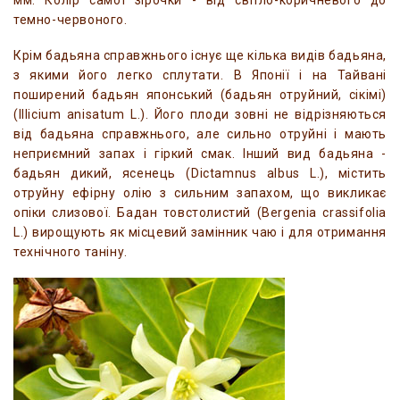
мм. Колір самої зірочки - від світло-коричневого до
темно-червоного.
Крім бадьяна справжнього існує ще кілька видів бадьяна,
з якими його легко сплутати. В Японії і на Тайвані
поширений бадьян японський (бадьян отруйний, сікімі)
(Illicium anisatum L.). Його плоди зовні не відрізняються
від бадьяна справжнього, але сильно отруйні і мають
неприємний запах і гіркий смак. Інший вид бадьяна -
бадьян дикий, ясенець (Dictamnus albus L.), містить
отруйну ефірну олію з сильним запахом, що викликає
опіки слизової. Бадан товстолистий (Bergenia crassifolia
L.) вирощують як місцевий замінник чаю і для отримання
технічного таніну.