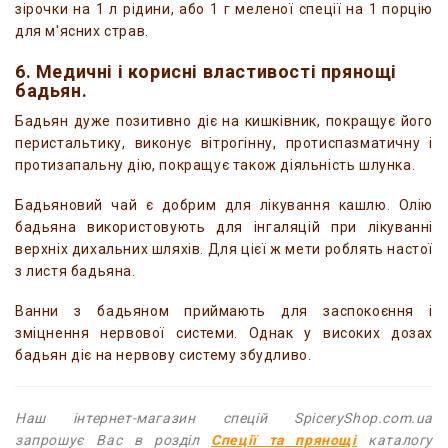
зірочки на 1 л рідини, або 1 г меленої спеції на 1 порцію
для м'ясних страв.
6. Медичні і корисні властивості прянощі
бадьян.
Бадьян дуже позитивно діє на кишківник, покращує його
перистальтику, виконує вітрогінну, протиспазматичну і
протизапальну дію, покращує також діяльність шлунка.
Бадьяновий чай є добрим для лікування кашлю. Олію
бадьяна використовують для інгаляцій при лікуванні
верхніх дихальних шляхів. Для цієї ж мети роблять настої
з листя бадьяна.
Ванни з бадьяном приймають для заспокоєння і
зміцнення нервової системи. Однак у високих дозах
бадьян діє на нервову систему збудливо.
Наш інтернет-магазин спецій SpiceryShop.com.ua
запрошує Вас в розділ
Спеції та прянощі
каталогу