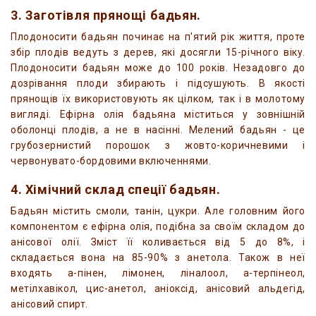
3. Заготівля прянощі бадьян.
Плодоносити бадьян починає на п'ятий рік життя, проте
збір плодів ведуть з дерев, які досягли 15-річного віку.
Плодоносити бадьян може до 100 років. Незадовго до
дозрівання плоди збирають і підсушують. В якості
прянощів їх використовують як цілком, так і в молотому
вигляді. Ефірна олія бадьяна міститься у зовнішній
оболонці плодів, а не в насінні. Мелений бадьян - це
грубозернистий порошок з жовто-коричневими і
червонувато-бордовими включеннями.
4. Хімічний склад спеції бадьян.
Бадьян містить смоли, танін, цукри. Але головним його
компонентом є ефірна олія, подібна за своїм складом до
анісової олії. Зміст її коливається від 5 до 8%, і
складається вона на 85-90% з анетола. Також в неї
входять a-пінен, лімонен, ліналоол, a-терпінеол,
метілхавікол, цис-анетол, аніоксід, анісовий альдегід,
анісовий спирт.