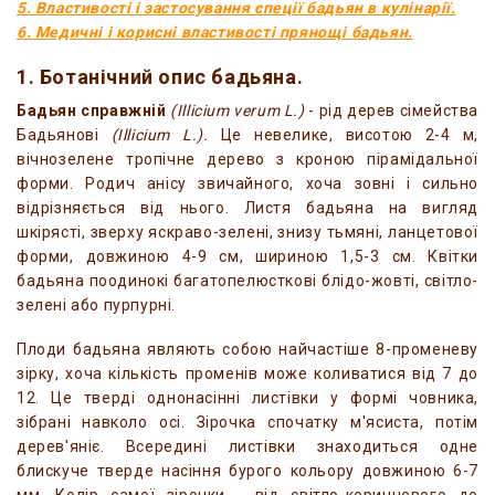
5. Властивості і застосування спеції бадьян в кулінарії.
6. Медичні і корисні властивості прянощі бадьян.
1. Ботанічний опис бадьяна.
Бадьян справжній
(Illicium verum L.)
- рід дерев сімейства
Бадьянові
(Illicium L.).
Це невелике, висотою 2-4 м,
вічнозелене тропічне дерево з кроною пірамідальної
форми. Родич анісу звичайного, хоча зовні і сильно
відрізняється від нього. Листя бадьяна на вигляд
шкірясті, зверху яскраво-зелені, знизу тьмяні, ланцетової
форми, довжиною 4-9 см, шириною 1,5-3 см. Квітки
бадьяна поодинокі багатопелюсткові блідо-жовті, світло-
зелені або пурпурні.
Плоди бадьяна являють собою найчастіше 8-променеву
зірку, хоча кількість променів може коливатися від 7 до
12. Це тверді однонасінні листівки у формі човника,
зібрані навколо осі. Зірочка спочатку м'ясиста, потім
дерев'яніє. Всередині листівки знаходиться одне
блискуче тверде насіння бурого кольору довжиною 6-7