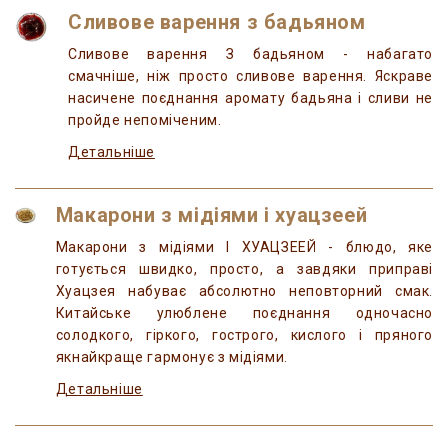
Сливове варення з бадьяном
Сливове варення З бадьяном - набагато
смачніше, ніж просто сливове варення. Яскраве
насичене поєднання аромату бадьяна і сливи не
пройде непоміченим.
Детальніше
Макарони з мідіями і хуацзеей
Макарони з мідіями І ХУАЦЗЕЕЙ - блюдо, яке
готується швидко, просто, а завдяки приправі
Хуацзея набуває абсолютно неповторний смак.
Китайське улюблене поєднання одночасно
солодкого, гіркого, гострого, кислого і пряного
якнайкраще гармонує з мідіями.
Детальніше