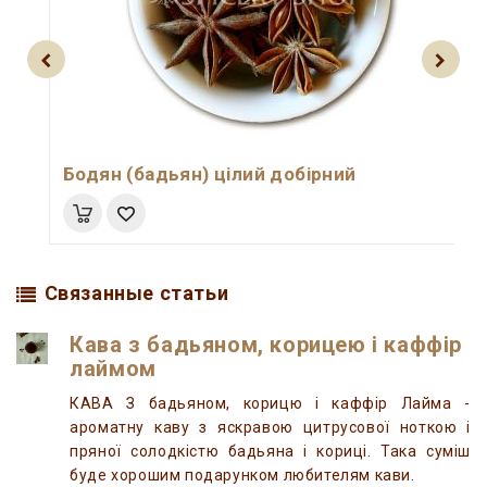
Бодян (бадьян) цілий добірний
Связанные статьи
Кава з бадьяном, корицею і каффір
лаймом
КАВА З бадьяном, корицю і каффір Лайма -
ароматну каву з яскравою цитрусової ноткою і
пряної солодкістю бадьяна і кориці. Така суміш
буде хорошим подарунком любителям кави.