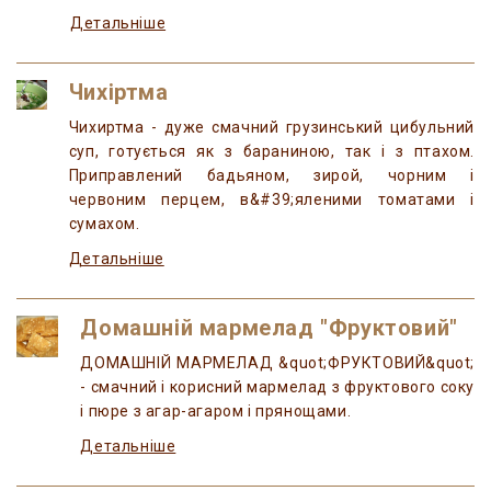
Детальніше
Чихіртма
Чихиртма - дуже смачний грузинський цибульний
суп, готується як з бараниною, так і з птахом.
Приправлений бадьяном, зирой, чорним і
червоним перцем, в&#39;яленими томатами і
сумахом.
Детальніше
Домашній мармелад "Фруктовий"
ДОМАШНІЙ МАРМЕЛАД &quot;ФРУКТОВИЙ&quot;
- смачний і корисний мармелад з фруктового соку
і пюре з агар-агаром і прянощами.
Детальніше