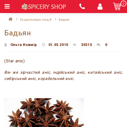
0
Енциклопедія спецій
Бадьян
Бадьян
Ольга Ковмір
01.03.2010
30310
0
(Star anis)
Він же зірчастий аніс, індійський аніс, китайський аніс,
сибірський аніс, корабельний аніс.