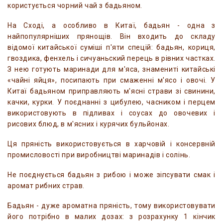
користується чорний чай з бадьяном.
На Сході, а особливо в Китаї, бадьян - одна з
найпопулярніших прянощів. Він входить до складу
відомої китайської суміші п'яти спецій: бадьян, кориця,
гвоздика, фенхель і сичуаньский перець в рівних частках.
З нею готують маринади для м'яса, знамениті китайські
«чайні яйця», посипають при смаженні м'ясо і овочі. У
Китаї бадьяном приправляють м'ясні страви зі свинини,
качки, курки. У поєднанні з цибулею, часником і перцем
використовують в підливах і соусах до овочевих і
рисових блюд, в м'ясних і курячих бульйонах.
Ця пряність використовується в харчовій і консервній
промисловості при виробництві маринадів і солінь.
Не поєднується бадьян з рибою і може зіпсувати смак і
аромат рибних страв.
Бадьян - дуже ароматна пряність, тому використовувати
його потрібно в малих дозах: з розрахунку 1 кінчик