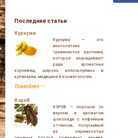
Последние статьи
Куркума
Куркума — это
многолетнее
травянистое растение,
которое выращивают
ради ароматных
корневищ, широко используемых в
кулинарии, медицине и косметологии. ..
Подробнее
Кэроб
КЭРОБ — порошок со
вкусом и ароматом
шоколада c кофейным
оттенком, получаемый
из перемолотых
сушеных плодов рожкового дерева.