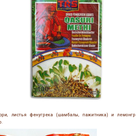
рри, листья фенугрека (шамбалы, пажитника) и лемонг
p.