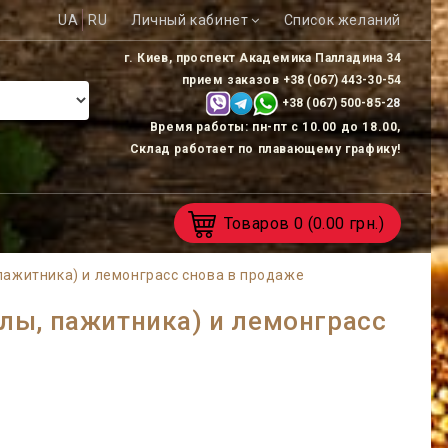
UA
RU
Личный кабинет
Список желаний
г. Киев, проспект Академика Палладина 34
прием заказов
+38 (067) 443-30-54
+38 (067) 500-85-
28
Время работы: пн-пт с 10.00 до 18.00,
Склад работает по плавающему графику!
Товаров
0
(0.00 грн.)
пажитника) и лемонграсс снова в продаже
алы, пажитника) и лемонграсс