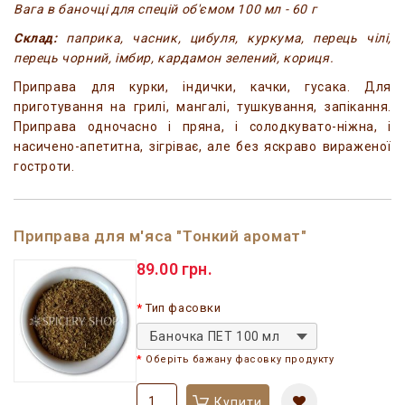
Вага в баночці для спецій об'ємом 100 мл - 60 г
Склад:
паприка, часник, цибуля, куркума, перець чілі,
перець чорний, імбир, кардамон зелений, кориця.
Приправа для курки, індички, качки, гусака. Для
приготування на грилі, мангалі, тушкування, запікання.
Приправа одночасно і пряна, і солодкувато-ніжна, і
насичено-апетитна, зігріває, але без яскраво вираженої
гостроти.
Приправа для м'яса "Тонкий аромат"
89.00 грн.
Тип фасовки
Баночка ПЕТ 100 мл
Оберіть бажану фасовку продукту
Купити