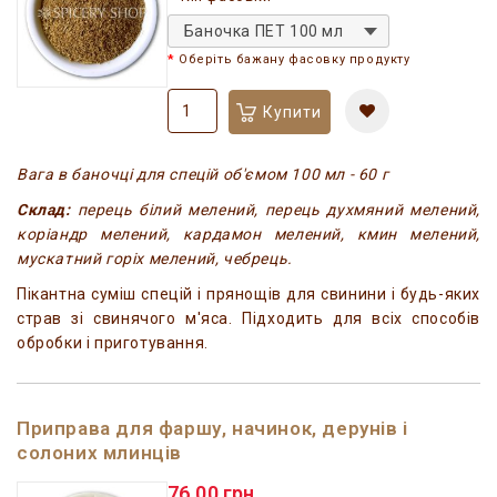
Баночка ПЕТ 100 мл
Оберіть бажану фасовку продукту
Купити
Вага в баночці для спецій об'ємом 100 мл - 60 г
Склад:
перець білий мелений, перець духмяний мелений,
коріандр мелений, кардамон мелений, кмин мелений,
мускатний горіх мелений, чебрець.
Пікантна суміш спецій і прянощів для свинини і будь-яких
страв зі свинячого м'яса. Підходить для всіх способів
обробки і приготування.
Приправа для фаршу, начинок, дерунів і
солоних млинців
76.00 грн.