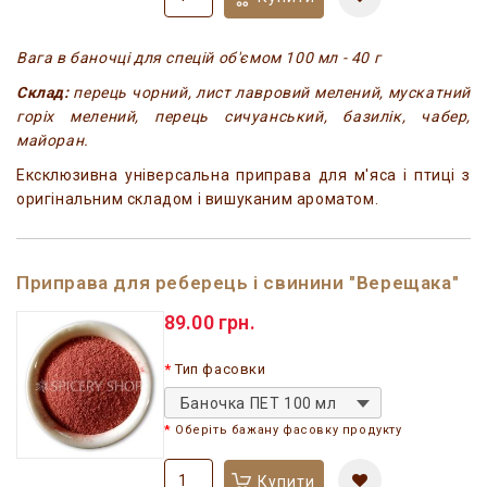
Вага в баночці для спецій об'ємом 100 мл - 40 г
Склад:
перець чорний, лист лавровий мелений, мускатний
горіх мелений, перець сичуанський, базилік, чабер,
майоран.
Ексклюзивна універсальна приправа для м'яса і птиці з
оригінальним складом і вишуканим ароматом.
Приправа для реберець і свинини "Верещака"
89.00 грн.
Тип фасовки
Баночка ПЕТ 100 мл
Оберіть бажану фасовку продукту
Купити