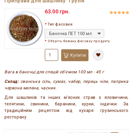
Приправа для шашлику "Грузія"
63.00 грн.
Тип фасовки
Баночка ПЕТ 100 мл
Оберіть бажану фасовку продукту
Купити
Вага в баночці для спецій об'ємом 100 мл - 45 г
Склад:
сванська сіль, сумах, чабер, перець чіли, паприка
червона мелена, часник.
Для шашликів та інших м'ясних страв з яловичини,
телятини, свинини, баранини, курки, індички. За
традиційним рецептом від кухаря грузинського
ресторану.