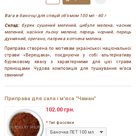
Вага в баночці для спецій об'ємом 100 мл - 60 г
Склад:
буряк сушений мелений, цибуля мелена, часник
мелений, насіння льону мелене, перець чорний, перець
духмяний, орегано, паприка копчена мелена.
Приправа створена по мотивам української національної
страви «Верещака», поєднуючи у собі альтернативу
буряковому квасу з характерними для цієї страви
прянощами. Чудова композиція для тушкування м'яса
свинини!
Приправа для сала і м'яса "Чаман"
102.00 грн.
Тип фасовки
Баночка ПЕТ 100 мл