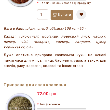
Оберіть бажану фасовку продукту
Купити
Вага в баночці для спецій об'ємом 100 мл - 60 г
Склад:
уцхо-сунелі, коріандр, лавровий лист, часник,
перець чілі, гвоздика, ялівець, паприка, цукор
коричневий, сіль.
Дуже апетитна приправа кавказької кухні на основі
пажитника для м'яса, птиці, бастурми, сала, а також для
овочів, рису, картоплі, квасолі та інших страв.
Приправа для сала класична
72.00 грн.
Тип фасовки