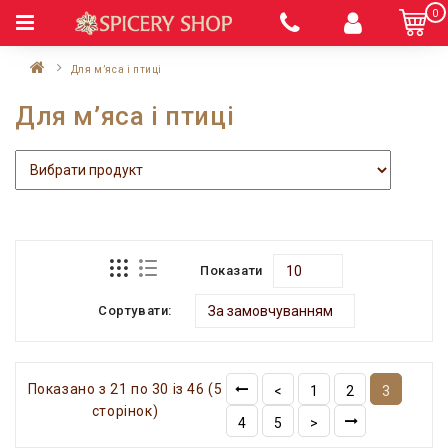
0
Для м’яса і птиці
Для м’яса і птиці
Показати
Сортувати:
Показано з 21 по 30 із 46 (5
<
1
2
3
сторінок)
4
5
>