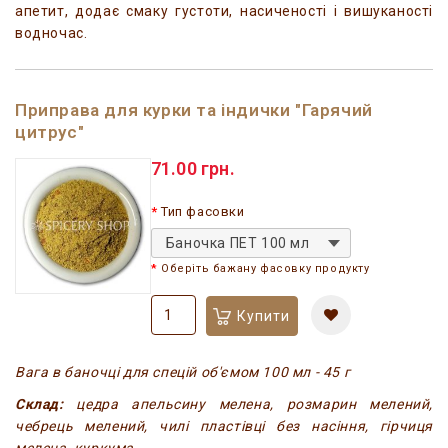
апетит, додає смаку густоти, насиченості і вишуканості
водночас.
Приправа для курки та індички "Гарячий
цитрус"
71.00 грн.
Тип фасовки
Баночка ПЕТ 100 мл
Оберіть бажану фасовку продукту
Купити
Вага в баночці для спецій об'ємом 100 мл - 45 г
Склад:
цедра апельсину мелена, розмарин мелений,
чебрець мелений, чилі пластівці без насіння, гірчиця
мелена, куркума.