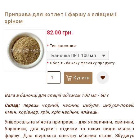
Приправа для котлет і фаршу з ялівцем і
хріном
82.00 грн.
Тип фасовки
Баночка ПЕТ 100 мл
Оберіть бажану фасовку продукту
Купити
Вага в баночці для спецій об'ємом 100 мл - 60 г
Склад:
перець чорний, часник, цибуля, цибуля-порей,
кмин, коріандр, хрін, кріп насіння, ялівець.
Універсальна м’ясна приправа - для яловичини, свинини,
баранини, для курки і індички та інших видів м’яса і
фаршу. Для широкого спектру м’ясних страв. Збуджує