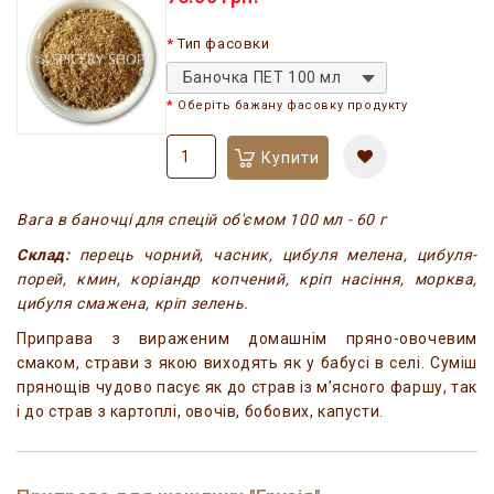
Тип фасовки
Баночка ПЕТ 100 мл
Оберіть бажану фасовку продукту
Купити
Вага в баночці для спецій об'ємом 100 мл - 60 г
Склад:
перець чорний, часник, цибуля мелена, цибуля-
порей, кмин, коріандр копчений, кріп насіння, морква,
цибуля смажена, кріп зелень.
Приправа з вираженим домашнім пряно-овочевим
смаком, страви з якою виходять як у бабусі в селі. Суміш
прянощів чудово пасує як
до страв із м’ясного фаршу, так
і до страв з картоплі, овочів, бобових, капусти.