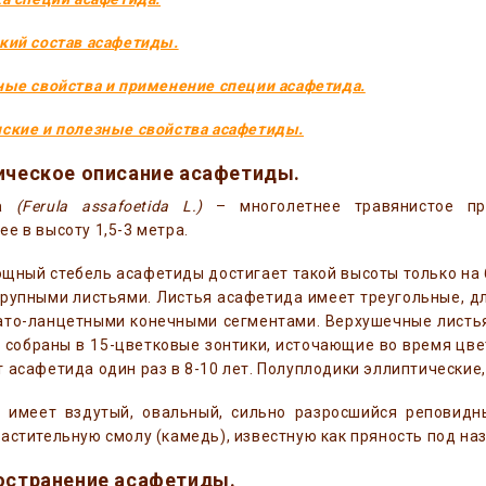
кий состав асафетиды.
ные свойства и применение специи асафетида.
ские и полезные свойства асафетиды.
ническое описание асафетиды.
да
(Ferula assafoetida L.)
– многолетнее травянистое пр
е в высоту 1,5-3 метра.
щный стебель асафетиды достигает такой высоты только на 6
крупными листьями. Листья асафетида имеет треугольные, 
ато-ланцетными конечными сегментами. Верхушечные листь
собраны в 15-цветковые зонтики, источающие во время цве
 асафетида один раз в 8-10 лет. Полуплодики эллиптические,
 имеет вздутый, овальный, сильно разросшийся реповидн
астительную смолу (камедь), известную как пряность под на
ространение асафетиды.