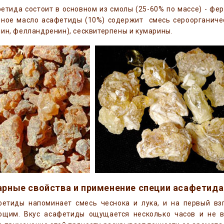
етида состоит в основном из смолы (25-60% по массе) - фер
рное масло асафетиды (10%) содержит смесь сероорганичес
ин, фелландренин), сесквитерпены и кумарины.
арные свойства и применение специи асафетида
фетиды напоминает смесь чеснока и лука, и на первый вз
ющим. Вкус асафетиды ощущается несколько часов и не в