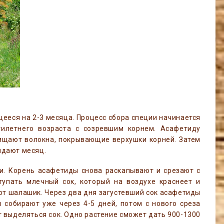
ееся на 2-3 месяца. Процесс сбора специи начинается
илетнего возраста с созревшим корнем. Асафетиду
чищают волокна, покрывающие верхушки корней. Затем
идают месяц.
ти. Корень асафетиды снова раскапывают и срезают с
тупать млечный сок, который на воздухе краснеет и
ют шалашик. Через два дня загустевший сок асафетиды
собирают уже через 4-5 дней, потом с нового среза
ет выделяться сок. Одно растение сможет дать 900-1300