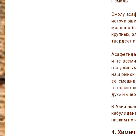
г смолы.
Смолу асаф
источающие
молочно-бе
крупных, э
твердеет и
Асафетида 
и не всеми
въедливым
наш рынок 
ее смешив
отталкиваю
дух» и «чер
В Азии аса
кабулидана
низким по 
4. Хими