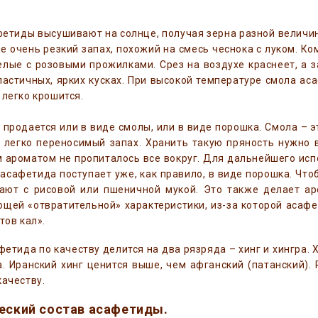
етиды высушивают на солнце, получая зерна разной величи
 очень резкий запах, похожий на смесь чеснока с луком. К
лые с розовыми прожилками. Срез на воздухе краснеет, а з
ластичных, ярких кусках. При высокой температуре смола ас
 легко крошится.
продается или в виде смолы, или в виде порошка. Смола – 
 легко переносимый запах. Хранить такую пряность нужно 
 ароматом не пропиталось все вокруг. Для дальнейшего ис
асафетида поступает уже, как правило, в виде порошка. Ч
ают с рисовой или пшеничной мукой. Это также делает а
щей «отвратительной» характеристики, из-за которой асаф
тов кал».
фетида по качеству делится на два рязряда – хинг и хингра. 
. Иранский хинг ценится выше, чем афганский (патанский). 
качеству.
ческий состав асафетиды.