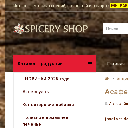
Интернет-магазин специй, пряностей и приправ
МЫ РАБ
Каталог Продукции
Главная
! НОВИНКИ 2025 года
Энци
Асафе
Аксессуары
Автор:
Ол
Кондитерские добавки
Полезное домашнее
(asafoetid
печенье