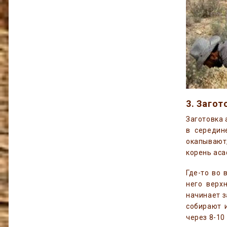
3. Загот
Заготовка 
в середин
окапывают,
корень аса
Где-то во 
него верх
начинает з
собирают 
через 8-10