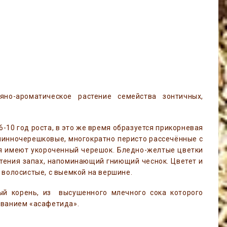
яно-ароматическое растение семейства зонтичных,
-10 год роста, в это же время образуется прикорневая
длинночерешковые, многократно перисто рассечённые с
я имеют укороченный черешок. Бледно-желтые цветки
тения запах, напоминающий гниющий чеснок. Цветет и
 волосистые, с выемкой на вершине.
ый корень, из высушенного млечного сока которого
званием «асафетида».