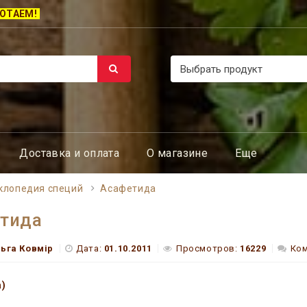
ОТАЕМ!
Доставка и оплата
О магазине
Еще
клопедия специй
Асафетида
тида
ьга Ковмір
Дата:
01.10.2011
Просмотров:
16229
Ком
a)