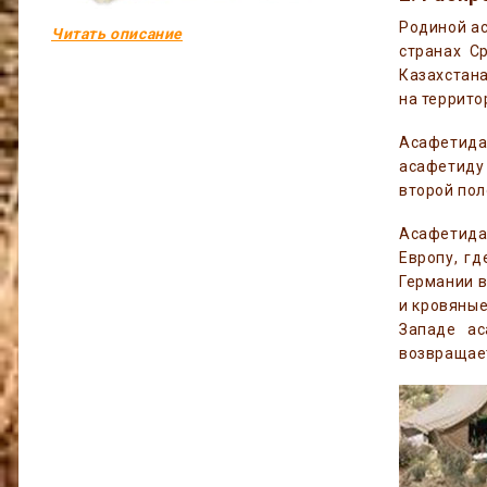
Родиной ас
Читать описание
странах С
Казахстана
на террито
Асафетида 
асафетиду 
второй пол
Асафетида
Европу, гд
Германии в
и кровяные
Западе ас
возвращает