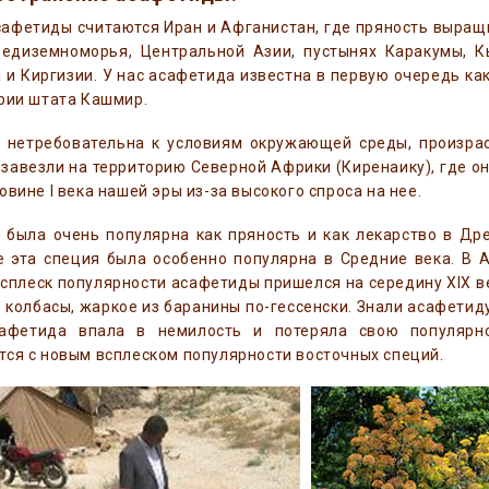
афетиды считаются Иран и Афганистан, где пряность выращ
редиземноморья, Центральной Азии, пустынях Каракумы, К
 и Киргизии. У нас асафетида известна в первую очередь ка
рии штата Кашмир.
нетребовательна к условиям окружающей среды, произраста
завезли на территорию Северной Африки (Киренаику), где он
овине I века нашей эры из-за высокого спроса на нее.
 была очень популярна как пряность и как лекарство в Др
е эта специя была особенно популярна в Средние века. В 
сплеск популярности асафетиды пришелся на середину XIX 
 колбасы, жаркое из баранины по-гессенски. Знали асафетиду
афетида впала в немилость и потеряла свою популярно
ся с новым всплеском популярности восточных специй.