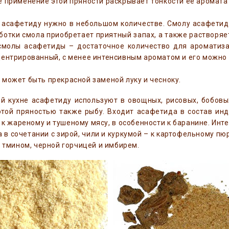
 применение этой пряности раскрывает тонкости ее аромата 
 асафетиду нужно в небольшом количестве. Смолу асафетид
ботки смола приобретает приятный запах, а также растворяе
смолы асафетиды – достаточное количество для ароматиз
ентрированный, с менее интенсивным ароматом и его можно
может быть прекрасной заменой луку и чесноку.
й кухне асафетиду используют в овощных, рисовых, бобовых
этой пряностью также рыбу. Входит асафетида в состав инд
к жареному и тушеному мясу, в особенности к баранине. И
 а в сочетании с зирой, чили и куркумой – к картофельному 
, тмином, черной горчицей и имбирем.