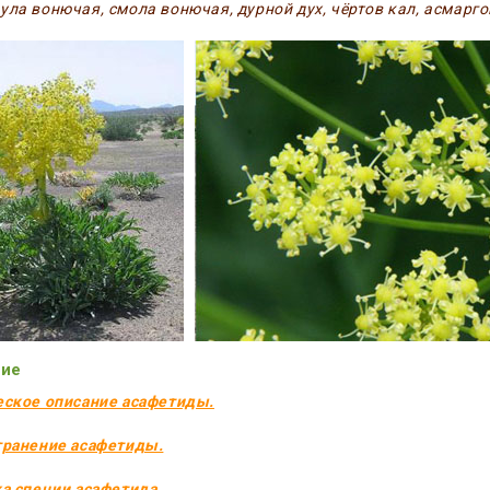
ула вонючая, смола вонючая, дурной дух, чёртов кал, асмаргок
ие
еское описание асафетиды.
транение асафетиды.
ка специи асафетида.