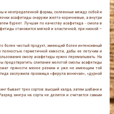
ны и неопределенной формы, склеенные между собой и
омочки асафетиды снаружи желто-коричневые, а внутри
атем буреет. Лучшая по качеству асафетида - смола в
афетиды становится мягкой и эластичной, при низкой –
это более чистый продукт, имеющий более интенсивный
в полностью герметичной емкости, дабы ее летучим и
пользования смолу асафетиды нужно перемалывать. На
тобы предотвратить слипание молотой смолы асафетиды
ромат пряности менее резким и уже не имеющим той
етида заслужила прозвища «ферула вонючая», «дурной
Хинг бывает трех сортов: высший халда, затем шабани и
Разряд хингра на сорта не делится и считается самым