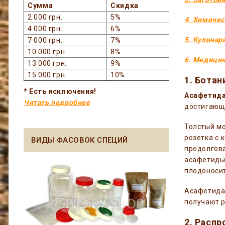
Сумма
Скидка
2 000 грн.
5%
4. Химичес
4 000 грн.
6%
5. Кулинар
7 000 грн.
7%
10 000 грн.
8%
6. Медицин
13 000 грн.
9%
15 000 грн.
10%
1. Бота
* Есть исключения!
Асафети
Читать подробнее
достигающе
Толстый мо
розетка с 
ВИДЫ ФАСОВОК СПЕЦИЙ
продолгов
асафетиды 
плодоносит
Асафетида
получают р
2. Расп