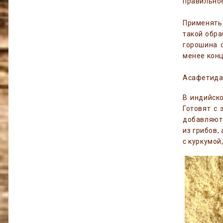
правильное
Применять
такой обра
горошина 
менее конц
Асафетида 
В индийско
Готовят с 
добавляют 
из грибов,
с куркумой