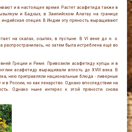
ивают и в настоящее время. Растет асафетида также в
ызылкум и Бадхыз, в Заилийском Алатау на границе
к индийская специя. В Индии эту пряность выращивают
ет на скалах, осыпях, в пустыне. В VI веке до н. э.
а распространилась, но затем была истреблена ещё во
евней Греции и Риме. Привозили асафетиду купцы и в
Англии асафетиду выращивали вплоть до XVIII века. В
века, нею приправляли национальные блюда - ливерные
 и в России, но как лекарство. Однако впоследствии на
сть. Однако ныне интерес к этой пряности снова