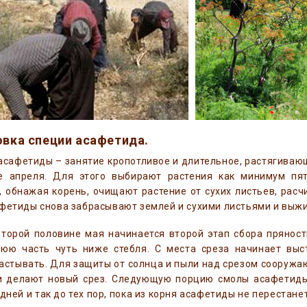
овка специи асафетида.
асафетиды – занятие кропотливое и длительное, растягивающ
е апреля. Для этого выбирают растения как минимум пят
 обнажая корень, очищают растение от сухих листьев, рас
фетиды снова забрасывают землей и сухими листьями и выж
второй половине мая начинается второй этап сбора прянос
нюю часть чуть ниже стебля. С места среза начинает выс
астывать. Для защиты от солнца и пыли над срезом сооружа
и делают новый срез. Следующую порцию смолы асафетиды 
 дней и так до тех пор, пока из корня асафетиды не перестан