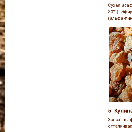
Сухая асаф
30%). Эфи
(альфа-пин
5. Кулин
Запах аса
отталкива