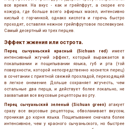
все время. На вкус - как и грейпфрут, а скорее его
кожура, где больше всего эфирных масел, интенсивно
кислый с горчинкой, однако кислота и горечь быстро
проходят, оставляя нежное грейпфрутовое послевкусие.
Самый десертный из трех перцев.
Эффект жжения или острота.
Перец сычуаньский красный
(Sichuan red)
имеет
интенсивный жгучий эффект, который выражается в
покалывании и пощипывании языка, губ и рта (той
поверхности, которой непосредственно коснется перец)
в сочетании с приятной свежей прохладой, переходящей
в легкое онемение. Дольше сохраняет жгучесть, чем
остальные два перца, и действует более локально, не
захватывая все вкусовые рецепторы во рту.
Перец сычуаньский зеленый
(Sichuan green)
атакует
сразу все вкусовые рецепторы, обволакивает вкусом,
проникая до корня языка. Пощипывание сначала более
интенсивное, чем у красного сычуаньского, но быстрее