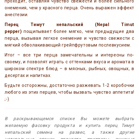
проходит, оставляя чувство свежести и более сильного
онемения, чем у красного перца. Очень выражен эффект
анестезии.
Перец Тимут непальский
(Nepal Timut
pepper)
пощипывает более мягко, чем предыдущие два
перца, вызывая легкое онемение и чувство свежести с
мягкий обволакивающий грейпфрутовым послевкусием.
Итог – все три перца замечательны и интересны по-
своему, и позволят играть с оттенками вкуса и аромата в
широком спектре блюд – в мясных, рыбных, овощных, в
десертах и напитках.
Будьте осторожны, достаточно разжевать 1-2 коробочки
любого из этих перцев, чтобы вызвать чувство аппетита!
;-)
В раскрывающемся списке Вы можете выбрать
желаемую фасовку продукта и купить перец Тимут
непальский семена на развес, а также другие