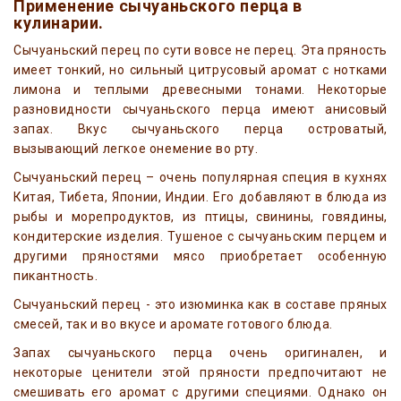
Применение сычуаньского перца в
кулинарии.
Сычуаньский перец по сути вовсе не перец. Эта пряность
имеет тонкий, но сильный цитрусовый аромат с нотками
лимона и теплыми древесными тонами. Некоторые
разновидности сычуаньского перца имеют анисовый
запах. Вкус сычуаньского перца островатый,
вызывающий легкое онемение во рту.
Сычуаньский перец – очень популярная специя в кухнях
Китая, Тибета, Японии, Индии. Его добавляют в блюда из
рыбы и морепродуктов, из птицы, свинины, говядины,
кондитерские изделия. Тушеное с сычуаньским перцем и
другими пряностями мясо приобретает особенную
пикантность.
Сычуаньский перец - это изюминка как в составе пряных
смесей, так и во вкусе и аромате готового блюда.
Запах сычуаньского перца очень оригинален, и
некоторые ценители этой пряности предпочитают не
смешивать его аромат с другими специями. Однако он