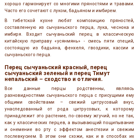
хорошо гармонирует со многими пряностями и травами.
Часто его сочетают с луком, бадьяном и имбирем.
В тибетской кухне любят композицию пряностей,
составленную из сычуаньского перца, лука, чеснока и
имбиря. Входит сычуаньский перец в классическую
китайскую приправу «усянмянь» - смесь пяти специй,
состоящую из бадьяна, фенхеля, гвоздики, кассии и
сычуаньского перца.
Перец сычуаньский красный, перец
сычуаньский зеленый и перец Тимут
непальский – сходство и отличия.
Все данные перцы родственны, являясь
разновидностями сычуаньского перца с присущими ему
общими свойствами – свежий цитрусовый вкус,
унаследованный от рода цитрусовых, к которому
принадлежит это растение, по-своему жгучий, но не так,
как у классических перцев, а вызывающий пощипывание
и онемение во рту с эффектом анестезии и свежим
послевкусием. В этом они схожи, как и в способах их