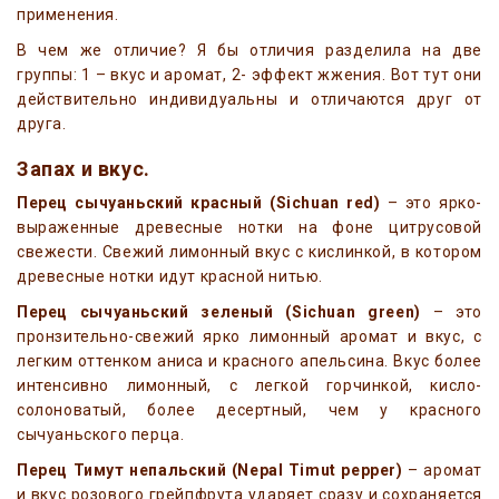
применения.
В чем же отличие? Я бы отличия разделила на две
группы: 1 – вкус и аромат, 2- эффект жжения. Вот тут они
действительно индивидуальны и отличаются друг от
друга.
Запах и вкус.
Перец сычуаньский красный (Sichuan red)
– это ярко-
выраженные древесные нотки на фоне цитрусовой
свежести. Свежий лимонный вкус с кислинкой, в котором
древесные нотки идут красной нитью.
Перец сычуаньский зеленый (Sichuan green)
– это
пронзительно-свежий ярко лимонный аромат и вкус, с
легким оттенком аниса и красного апельсина. Вкус более
интенсивно лимонный, с легкой горчинкой, кисло-
солоноватый, более десертный, чем у красного
сычуаньского перца.
Перец Тимут непальский
(Nepal Timut pepper)
– аромат
и вкус розового грейпфрута ударяет сразу и сохраняется