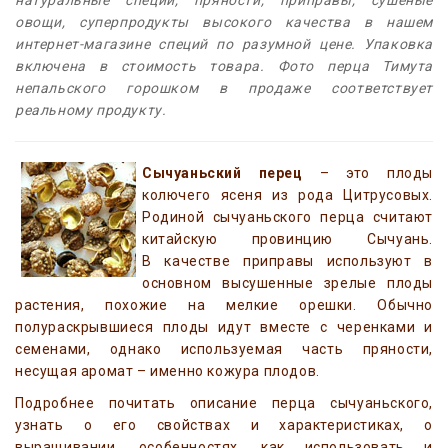
натуральные специи, пряности, приправы, сушеные
овощи, суперпродукты высокого качества в нашем
интернет-магазине специй по разумной цене. Упаковка
включена в стоимость товара. Фото перца Тимута
непальского горошком в продаже соответствует
реальному продукту.
Сычуаньский перец
– это плоды
колючего ясеня из рода Цитрусовых.
Родиной сычуаньского перца считают
китайскую провинцию Сычуань.
В качестве приправы используют в
основном высушенные зрелые плоды
растения, похожие на мелкие орешки. Обычно
полураскрывшиеся плоды идут вместе с черенками и
семенами, однако используемая часть пряности,
несущая аромат – именно кожура плодов.
Подробнее почитать описание перца сычуаньского,
узнать о его свойствах и характеристиках, о
выращивании, особенностях, как использовать и