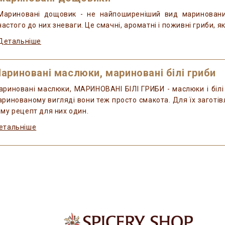
Мариновані дощовик - не найпоширеніший вид мариновани
частого до них зневаги. Це смачні, ароматні і поживні гриби, 
Детальніше
ариновані маслюки, мариновані білі гриби
ариновані маслюки, МАРИНОВАНІ БІЛІ ГРИБИ - маслюки і білі гр
аринованому вигляді вони теж просто смакота. Для їх заготівл
ому рецепт для них один.
етальніше