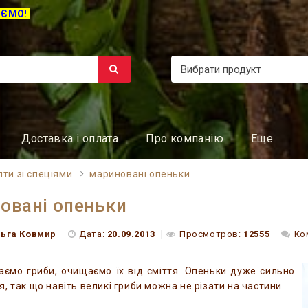
ЮЄМО!
Доставка і оплата
Про компанію
Еще
ти зі спеціями
мариновані опеньки
овані опеньки
льга Ковмир
Дата:
20.09.2013
Просмотров:
12555
Ко
аємо гриби, очищаємо їх від сміття. Опеньки дуже сильно
, так що навіть великі гриби можна не різати на частини.