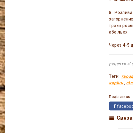
8. Розлива
загорнених
трохи росл
або льох.
Через 4-5 
рецепти зі
Теги:
гвоз
корінь
,
сіл
Поділитись:
facebo
Связа