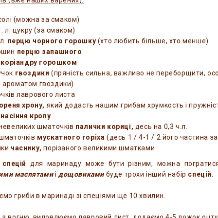
бів (вже наших варених):
 солі (можна за смаком)
т. л. цукру (за смаком)
.л.
перцю чорного горошку
(хто любить більше, хто менше)
рошин
перцю запашного
.
коріандру горошком
учок
гвоздики
(пряність сильна, важливо не переборщити, ос
 ароматом гвоздики)
очків лаврового листа
ореня хрону,
який додасть нашим грибам хрумкость і пружніс
.
насіння кропу
 невеликих шматочків
палички кориці,
десь на 0,3 ч.л.
 шматочків
мускатного горіха
(десь 1 / 4-1 / 2 його частина з
ики
часнику,
порізаного великими шматками
я
спецій
для маринаду може бути різним, можна погратися 
ими маслятами
і
дощовиками
буде трохи інший набір
спецій.
ємо гриби в маринаді зі спеціями ще 10 хвилин.
о з вогню, виловлюємо лавровий лист, додаємо 4-5 ложок оцту