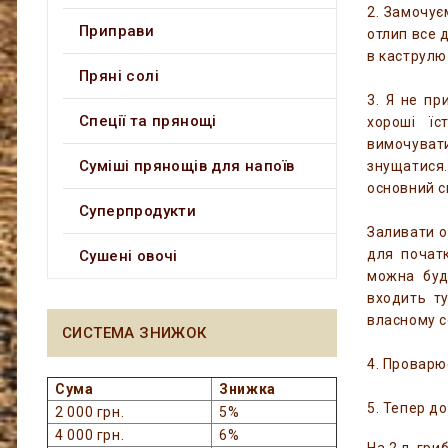
2. Замочує
Приправи
отлип все 
в каструлю
Пряні солі
3. Я не пр
Спеції та прянощі
хороші їс
вимочувати
Суміші прянощів для напоїв
знущатися
основний с
Суперпродукти
Заливати о
для початк
Сушені овочі
можна буд
входить ту
власному с
СИСТЕМА ЗНИЖОК
4. Проварю
Сума
Знижка
5. Тепер до
2 000 грн.
5%
4 000 грн.
6%