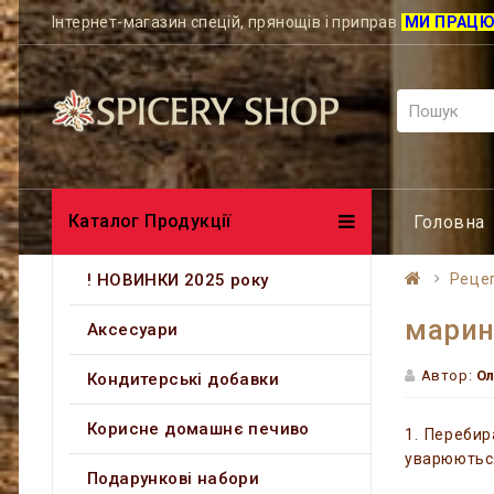
Інтернет-магазин спецій, прянощів і приправ
МИ ПРАЦ
Каталог Продукції
Головна
! НОВИНКИ 2025 року
Рецеп
марин
Аксесуари
Автор:
О
Кондитерські добавки
Корисне домашнє печиво
1. Перебир
уварюються
Подарункові набори