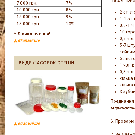
На 2 л. гри
7 000 грн.
7%
10 000 грн.
8%
2 ст. л
13 000 грн.
9%
1-1,5 с
15 000 грн.
10%
0,5-1 ч
10 го
* Є виключення!
0,5 ч.л
Детальніше
5-7 шт
зайвим
5 лист
ВИДИ ФАСОВОК СПЕЦІЙ
1 ч.л.
к
0,3 ч.л
кілька
кілька
3 зубч
Поєднанн
маринован
6. Проварю
Делальніше
7. Знімаєм