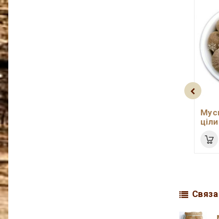
Мус
ціли
Связа