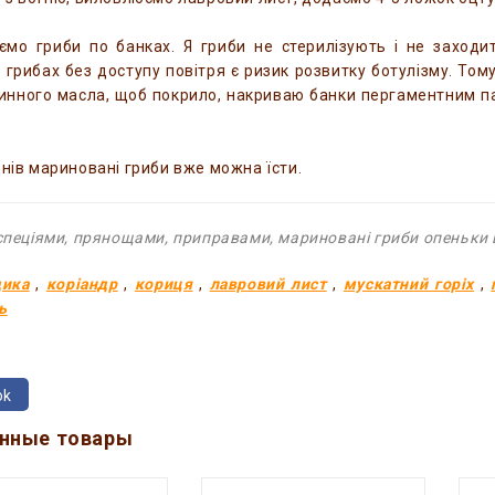
ємо гриби по банках. Я гриби не стерилізують і не заход
 грибах без доступу повітря є ризик розвитку ботулізму. Том
инного масла, щоб покрило, накриваю банки пергаментним пап
днів мариновані гриби вже можна їсти.
 спеціями, прянощами, приправами, мариновані гриби опеньки ш
дика
,
коріандр
,
кориця
,
лавровий лист
,
мускатний горіх
,
ь
ok
нные товары