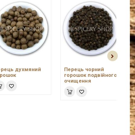
ерець духмяний
Перець чорний
орошок
горошок подвійного
очищення