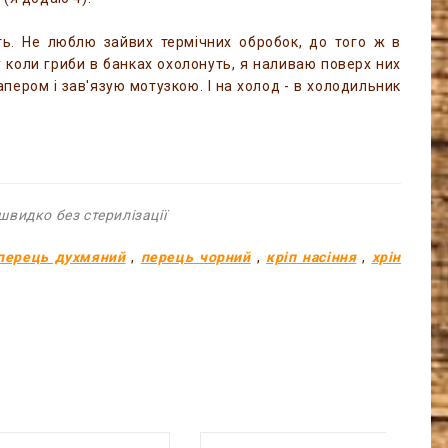
ить. Не люблю зайвих термічних обробок, до того ж в
у коли гриби в банках охолонуть, я наливаю поверх них
ером і зав'язую мотузкою. І на холод - в холодильник
видко без стерилізації
перець духмяний
,
перець чорний
,
кріп насіння
,
хрін