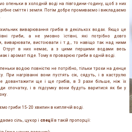
мо опеньки в холодній воді на півгодини-годину, щоб з них
дрібне сміття і земля. Потім добре промиваємо і викладаємо
.
ихильник виварювання грибів в декількох водах. Якщо це
тівні гриби, а не умовно їстівні, які потрібно довго
, виварювати, вистоювати і т.д., то навіщо так над ними
. Отрут в них немає, а з цими першими водами весь
мак і аромат піде. Тому я проварюю гриби в одній воді.
пеньки водою повністю не потрібно, тільки трохи на денце
у. При нагріванні вони пустять сік, сядуть, і в каструлю
е довантажити ще і ще грибів, в 3 рази більше, ніж їх
ди спочатку, і в підсумку вони будуть варитися як би у
оку.
ємо гриби 15-20 хвилин в киплячій воді.
даємо сіль, цукор і
спеції
в такій пропорції: