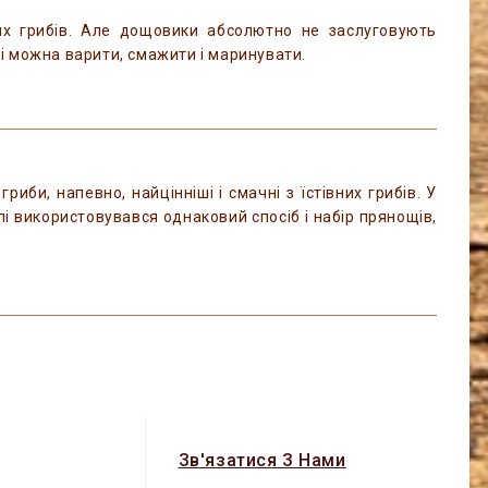
х грибів. Але дощовики абсолютно не заслуговують
які можна варити, смажити і маринувати.
иби, напевно, найцінніші і смачні з їстівних грибів. У
і використовувався однаковий спосіб і набір прянощів,
Зв'язатися З Нами