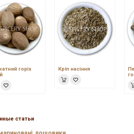
катний горіх
Кріп насіння
П
й
г
нные статьи
мариновані дощовики