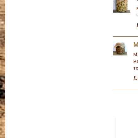
М
М
м
т
Д