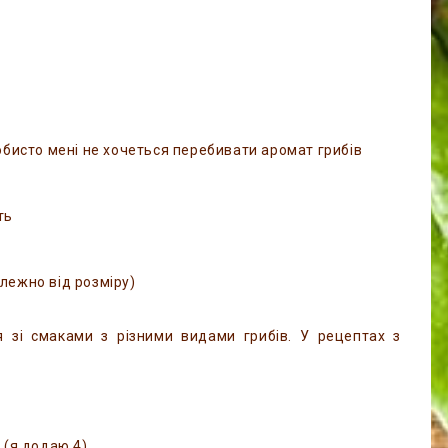
обисто мені не хочеться перебивати аромат грибів
ть
алежно від розміру)
зі смаками з різними видами грибів. У рецептах з
 (я додаю 4).