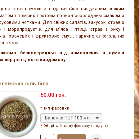
цева пряна суміш з надзвичайно вищуканим свіжим
матом і помірно гострим пряно-прохолодним смаком з
русовими нотками. Для свіжих салатів, закусок, страв з
и і морепродуктів, для м'яса і птиці, страв з рису і
чів, овочевих і фруктових смузі, гарячих алкогольних
їв і чаїв.
люємо безпосередньо під замовлення з суміші
их перців і цілого кардамону.
гейська сіль біла
60.00 грн.
Тип фасовки
Баночка ПЕТ 100 мл
Оберіть бажану фасовку продукту