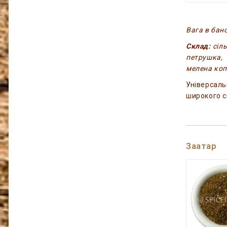
Вага в бано
Склад:
сіль
петрушка,
мелена коп
Універсаль
широкого с
Заатар