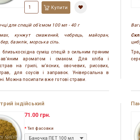
Купити
чці для спецій об'ємом 100 мл - 40 г
Вага
ах, кунжут смажений, чебрець, майоран,
Скл
бер, базилік, морська сіль.
циб
 близькосхідна суміш спецій з сильним пряним
Тра
трав'яним ароматом і смаком. Для хліба і
сер
 страв на грилі, м'ясних, овочевих, рисових,
трав, для соусів і заправок. Універсальна в
ні. Можна посипати вже готові страви.
стрий індійський
Пан
71.00 грн.
Тип фасовки
Баночка ПЕТ 100 мл