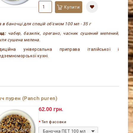
Купити
 в баночці для спецій об'ємом 100 мл - 35 г
ад:
чабер, базилік, орегано, часник сушений мелений,
уля сушена мелена.
диційна універсальна приправа італійської і
едземноморської кухні.
ч пурен (Panch puren)
62.00 грн.
Тип фасовки
Баночка ПЕТ 100 мл