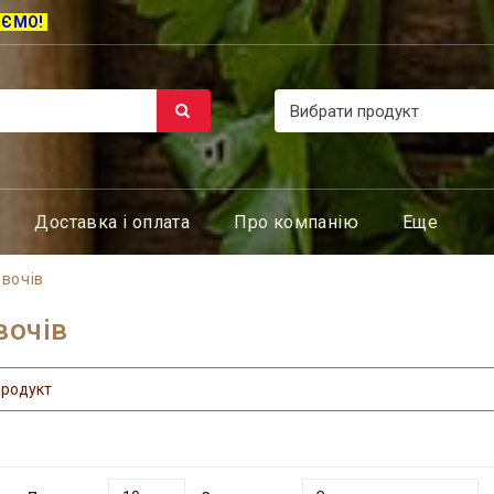
ЮЄМО!
Доставка і оплата
Про компанію
Еще
вочів
вочів