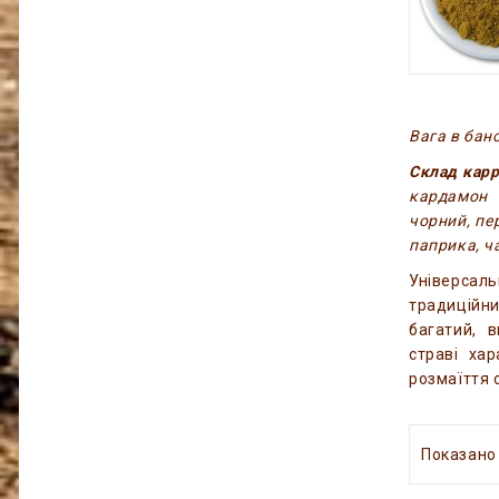
Вага в бано
Склад карр
кардамон 
чорний, пе
паприка, ч
Універсал
традиційн
багатий, 
страві ха
розмаїття с
Показано з