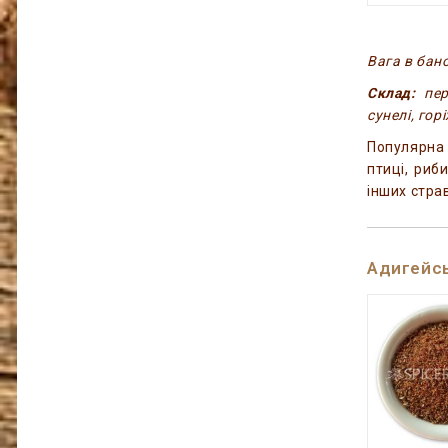
Вага в бано
Склад:
пере
сунелі, гор
Популярна 
птиці, риби
інших стра
Адигейсь