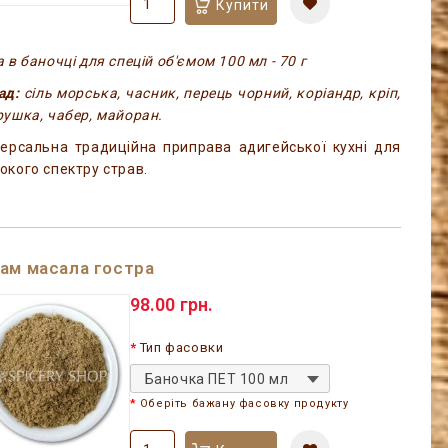
Купити
 в баночці для спецій об'ємом 100 мл - 70 г
ад:
сіль морська, часник, перець чорний, коріандр, кріп,
рушка, чабер, майоран.
версальна традиційна приправа адигейської кухні для
окого спектру страв.
ам масала гостра
98.00 грн.
Тип фасовки
Баночка ПЕТ 100 мл
Оберіть бажану фасовку продукту