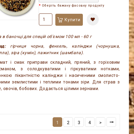
Оберіть бажану фасовку продукту
Купити
 в баночці для спецій об'ємом 100 мл - 60 г
лад:
гірчиця чорна, фенхель, калінджи (чорнушка,
лла), зіра (кумін), пажитник (шамбала).
мат і смак приправи складний, пряний, з горіховим
смаком, з солодкуватими і гіркуватими нотками,
онкою пікантністю калінджи і насиченими смолисто-
ними землистими і теплими тонами зіри. Для страв з
у, овочів, бобових. Додається цілими зернами.
1
2
3
4
>