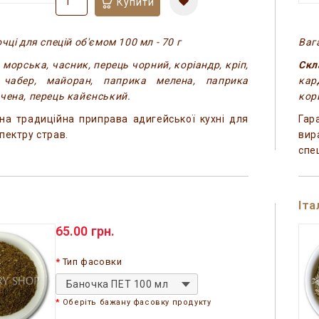
Купити
чці для спецій об'ємом 100 мл - 70 г
Вага
 морська, часник, перець чорний, коріандр, кріп,
Скл
 чабер, майоран, паприка мелена, паприка
кар
чена, перець кайєнський.
кор
на традиційна приправа адигейської кухні для
Гар
пектру страв.
вир
спе
Іта
65.00 грн.
Тип фасовки
Баночка ПЕТ 100 мл
Оберіть бажану фасовку продукту