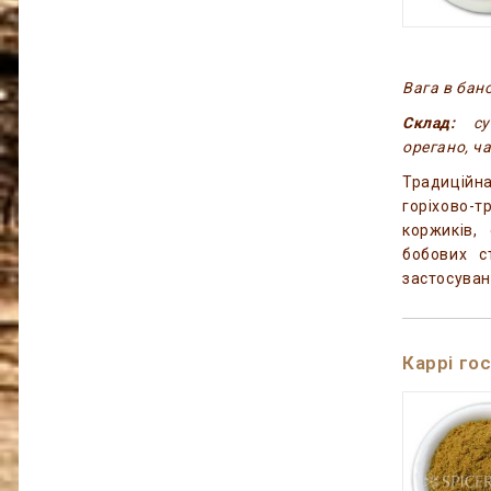
Вага в бано
Склад:
сум
орегано, ча
Традиційна
горіхово-
коржиків,
бобових с
застосуван
Каррі го