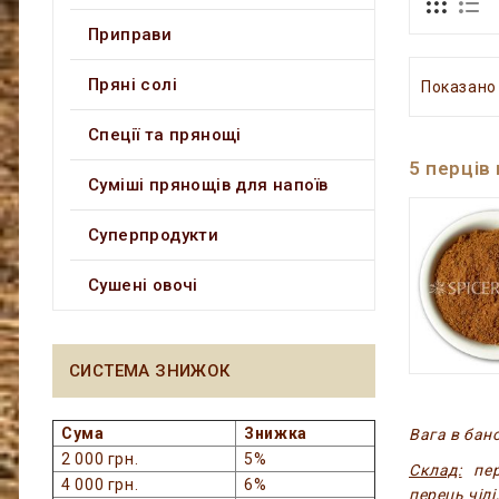
Приправи
Пряні солі
Показано з
Спеції та прянощі
5 перців
Суміші прянощів для напоїв
Суперпродукти
Сушені овочі
СИСТЕМА ЗНИЖОК
Сума
Знижка
Вага в бано
2 000 грн.
5%
Склад:
пер
4 000 грн.
6%
перець чілі