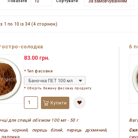
Показати
Сортувати:
 1 по 10 із 34 (4 сторінок)
 гостро-солодка
6 п
83.00 грн.
Тип фасовки
Баночка ПЕТ 100 мл
Оберіть бажану фасовку продукту
Купити
чці для спецій об'ємом 100 мл - 50 г
Вага
ець чорний, перець білий, перець духмяний,
Скл
, паприка.
сич