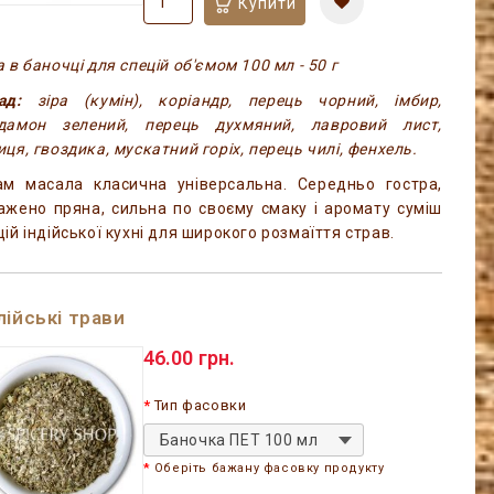
Купити
 в баночці для спецій об'ємом 100 мл - 50 г
ад:
зіра (кумін), коріандр, перець чорний, імбир,
дамон зелений, перець духмяний, лавровий лист,
иця, гвоздика, мускатний горіх, перець чилі, фенхель.
ам масала класична універсальна. Середньо гостра,
ажено пряна, сильна по своєму смаку і аромату суміш
цій індійської кухні для широкого розмаїття страв.
лійські трави
46.00 грн.
Тип фасовки
Баночка ПЕТ 100 мл
Оберіть бажану фасовку продукту