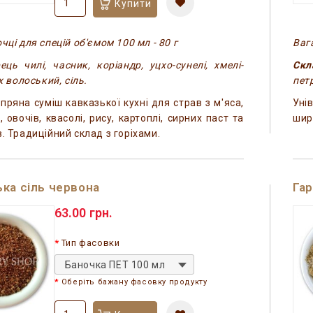
Купити
чці для спецій об'ємом 100 мл - 80 г
Вага
ць чилі, часник, коріандр, уцхо-сунелі, хмелі-
Скл
іх волоський, сіль.
пет
пряна суміш кавказької кухні для страв з м'яса,
Уні
, овочів, квасолі, рису, картоплі, сирних паст та
шир
в. Традиційний склад з горіхами.
ка сіль червона
Гар
63.00 грн.
Тип фасовки
Баночка ПЕТ 100 мл
Оберіть бажану фасовку продукту