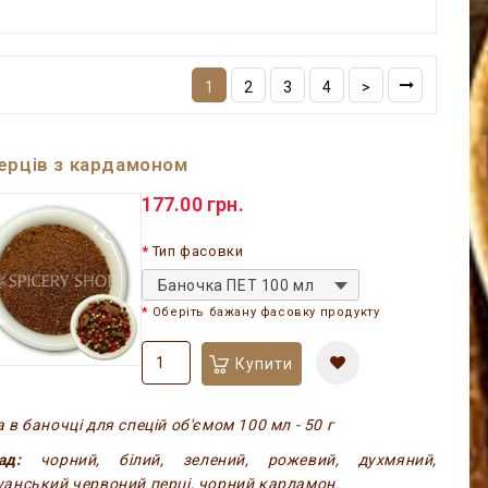
1
2
3
4
>
ерців з кардамоном
177.00 грн.
Тип фасовки
Баночка ПЕТ 100 мл
Оберіть бажану фасовку продукту
Купити
 в баночці для спецій об'ємом 100 мл - 50 г
ад:
чорний, білий, зелений, рожевий, духмяний,
уанський червоний перці, чорний кардамон.