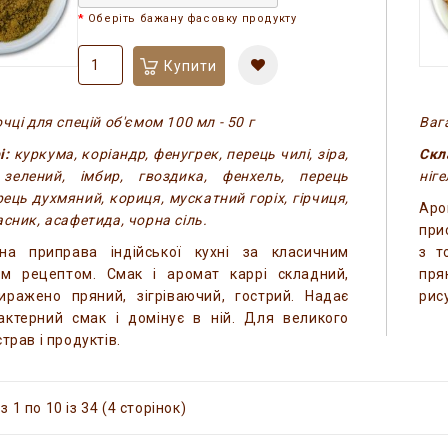
Оберіть бажану фасовку продукту
Купити
чці для спецій об'ємом 100 мл - 50 г
Вага
і:
куркума, коріандр, фенугрек, перець чилі, зіра,
Ск
зелений, імбир, гвоздика, фенхель, перець
ніге
рець духмяний, кориця, мускатний горіх, гірчиця,
Аро
асник, асафетида, чорна сіль.
при
ьна приправа індійської кухні за класичним
з т
им рецептом. Смак і аромат каррі складний,
пря
виражено пряний, зігріваючий, гострий. Надає
рис
рактерний смак і домінує в ній. Для великого
трав і продуктів.
 1 по 10 із 34 (4 сторінок)