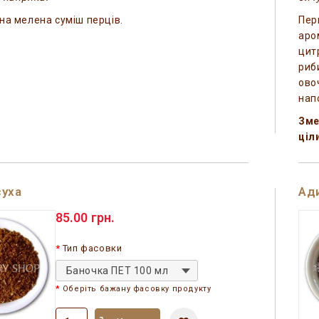
на мелена суміш перців.
Пер
аро
цит
риб
ово
напо
Зме
ціл
суха
Ади
85.00 грн.
Тип фасовки
Баночка ПЕТ 100 мл
Оберіть бажану фасовку продукту