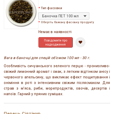
Тип фасовки
Баночка ПЕТ 100 мл
Оберіть бажану фасовку продукту
Немає в наявності
Повідомити про
надходження
Вага в баночці для спецій об'ємом 100 мл - 30 г.
Особливість сичуанського зеленого перцю - пронизливо-
свіжий лимонний аромат і смак, з легким відтінком анісу і
червоного апельсину, що викликає ефект пощипування і
оніміння в роті з інтенсивним свіжим післясмаком. Для
страв з м'яса, риби, морепродуктів, овочів, десертів і
напоїв. Гарний у пряних сумішах.
Перець Сілтімур