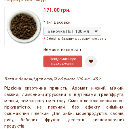
171.00 грн.
Тип фасовки
Баночка ПЕТ 100 мл
Оберіть бажану фасовку продукту
Немає в наявності
Повідомити про
надходження
Вага в баночці для спецій об'ємом 100 мл - 45 г
Рідкісна екзотична пряність. Аромат ніжний, м'який,
свіжий, лимонно-цитрусовий з відтінками грейпфрута,
меліси, лемонграсу і ментолу. Смак з легкою кислинкою і
гіркуватістю, не пекучий, без ефекту оніміння,
освіжаючий і легкий. Для риби, морепродуктів, овочів,
рису, бобових, фруктів, десертів, кисломолочних
продуктів.