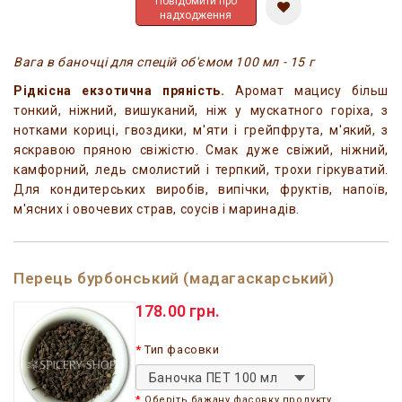
Повідомити про
надходження
Вага в баночці для спецій об'ємом 100 мл - 15 г
Рідкісна екзотична пряність.
Аромат мацису більш
тонкий, ніжний, вишуканий, ніж у мускатного горіха, з
нотками кориці, гвоздики, м'яти і грейпфрута, м'який, з
яскравою пряною свіжістю. Смак дуже свіжий, ніжний,
камфорний, ледь смолистий і терпкий, трохи гіркуватий.
Для кондитерських виробів, випічки, фруктів, напоїв,
м'ясних і овочевих страв, соусів і маринадів.
Перець бурбонський (мадагаскарський)
178.00 грн.
Тип фасовки
Баночка ПЕТ 100 мл
Оберіть бажану фасовку продукту