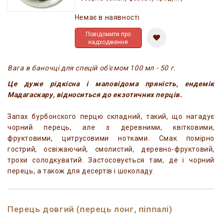
Немає в наявності
Повідомити про
надходження
Вага в баночці для спецій об'ємом 100 мл - 50 г.
Це дуже рідкісна і маловідома пряність, ендемік
Мадагаскару, відноситься до екзотичних перців.
Запах бурбонского перцю складний, такий, що нагадує
чорний перець, але з деревними, квітковими,
фруктовими, цитрусовими нотками. Смак помірно
гострий, освіжаючий, смолистий, деревно-фруктовий,
трохи солодкуватий. Застосовується там, де і чорний
перець, а також для десертів і шоколаду.
Перець довгий (перець лонг, піппалі)