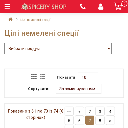
0
Цілі немелені спеції
Цілі немелені спеції
Показати
Сортувати:
Показано з 61 по 70 із 74 (8
<
2
3
4
сторінок)
5
6
7
8
>