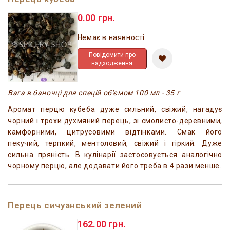
0.00 грн.
Немає в наявності
Повідомити про
надходження
Вага в баночці для спецій об'ємом 100 мл - 35 г
Аромат перцю кубеба дуже сильний, свіжий, нагадує
чорний і трохи духмяний перець, зі смолисто-деревними,
камфорними, цитрусовими відтінками. Смак його
пекучий, терпкий, ментоловий, свіжий і гіркий. Дуже
сильна пряність. В кулінарії застосовується аналогічно
чорному перцю, але додавати його треба в 4 рази менше.
Перець сичуанський зелений
162.00 грн.