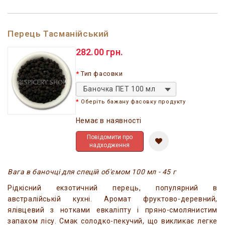
Перець Тасманійський
282.00 грн.
Тип фасовки
Баночка ПЕТ 100 мл
Оберіть бажану фасовку продукту
Немає в наявності
Повідомити про
надходження
Вага в баночці для спецій об'ємом 100 мл - 45 г
Рідкісний екзотичний перець, популярний в
австралійській кухні. Аромат фруктово-деревний,
ялівцевий з нотками евкаліпту і пряно-смолянистим
запахом лісу. Смак солодко-пекучий, що викликає легке