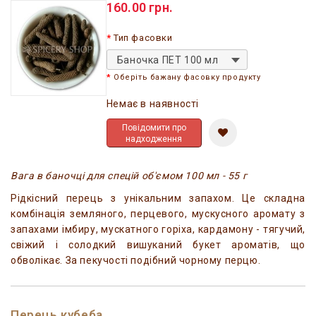
160.00 грн.
Тип фасовки
Баночка ПЕТ 100 мл
Оберіть бажану фасовку продукту
Немає в наявності
Повідомити про
надходження
Вага в баночці для спецій об'ємом 100 мл - 55 г
Рідкісний перець з унікальним запахом. Це складна
комбінація земляного, перцевого, мускусного аромату з
запахами імбиру, мускатного горіха, кардамону - тягучий,
свіжий і солодкий вишуканий букет ароматів, що
обволікає. За пекучості подібний чорному перцю.
Перець кубеба