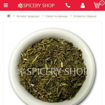
0
Каталог продукції
Спеції та прянощі
Естрагон (тархун)