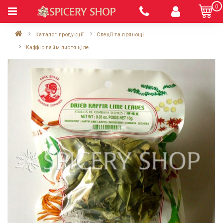
0
Каталог продукції
Спеції та прянощі
Каффір лайм листя ціле