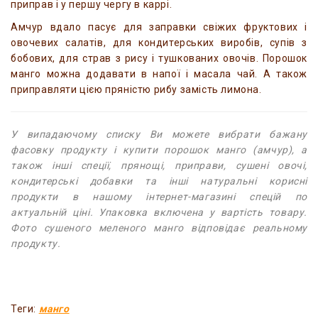
приправ і у першу чергу в каррі.
Амчур вдало пасує для заправки свіжих фруктових і
овочевих салатів, для кондитерських виробів, супів з
бобових, для страв з рису і тушкованих овочів. Порошок
манго можна додавати в напої і масала чай. А також
приправляти цією пряністю рибу замість лимона.
У випадаючому списку Ви можете вибрати бажану
фасовку продукту і купити порошок манго (амчур), а
також інші спеції, прянощі, приправи, сушені овочі,
кондитерські добавки та інші натуральні корисні
продукти в нашому інтернет-магазині спецій по
актуальній ціні. Упаковка включена у вартість товару.
Фото сушеного меленого манго відповідає реальному
продукту.
Теги:
манго