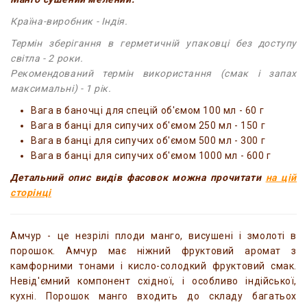
Країна-виробник - Індія.
Термін зберігання в герметичній упаковці без доступу
світла - 2 роки.
Рекомендований термін використання (смак і запах
максимальні) - 1 рік.
Вага в баночці для спецій об'ємом 100 мл - 60 г
Вага в банці для сипучих об'ємом 250 мл - 150 г
Вага в банці для сипучих об'ємом 500 мл - 300 г
Вага в банці для сипучих об'ємом 1000 мл - 600 г
Детальний опис видів фасовок можна прочитати
на цій
сторінці
Амчур - це незрілі плоди манго, висушені і змолоті в
порошок. Амчур має ніжний фруктовий аромат з
камфорними тонами і кисло-солодкий фруктовий смак.
Невід'ємний компонент східної, і особливо індійської,
кухні. Порошок манго входить до складу багатьох