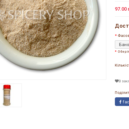
97.00 
Дост
Фасо
Бано
Обері
Кількіс
В зак
Поділит
fa