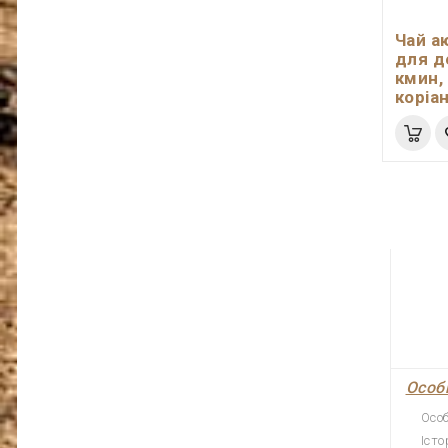
Чай а
для д
кмин, 
коріа
Особ
Осо
Іст