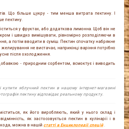
тів. Що більше цукру - тим менша витрата пектину. І
ше пектину.
іститься у фруктах, або додаткова лимонна. Щоб він не
укром і швидко вимішувати, рівномірно розподіляючи в
ння, а потім вводити в суміш. Пектин спочатку набрякне
 желирування не вистачає, наприкінці варіння потрібно
гусне після охолодження.
 добавкою - природним сорбентом, всмоктує і виводить
 купити яблучний пектин в нашому інтернет-магазині
отографія пектину відповідає реальному продукту.
іститься, як його виробляють, який у нього склад і
відмінність, як застосовується пектин в кулінарії і в
шкода, можна в нашій
статті в Енциклопедії спецій
.