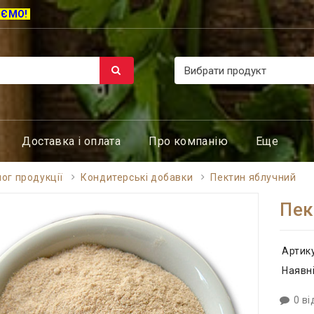
ЮЄМО!
Доставка і оплата
Про компанію
Еще
ог продукції
Кондитерські добавки
Пектин яблучний
Пек
Артик
Наявні
0 ві