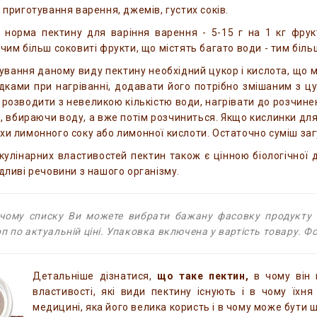
 приготування варення, джемів, густих соків.
 норма пектину для варіння варення - 5-15 г на 1 кг фрук
 чим більш соковиті фрукти, що містять багато води - тим біль
вання даному виду пектину необхідний цукор і кислота, що м
дками при нагріванні, додавати його потрібно змішаним з ц
о розводити з невеликою кількістю води, нагрівати до розчине
, вбираючи воду, а вже потім розчиниться. Якщо кислинки для
хи лимонного соку або лимонної кислоти. Остаточно суміш за
 кулінарних властивостей пектин також є цінною біологічної
ідливі речовини з нашого організму.
чому списку Ви можете вибрати бажану фасовку продукту і
п по актуальній ціні. Упаковка включена у вартість товару. Ф
Детальніше дізнатися,
що таке пектин,
в чому він м
властивості, які види пектину існують і в чому їхня 
медицині, яка його велика користь і в чому може бути 