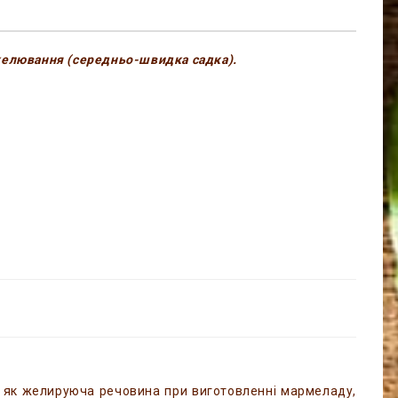
елювання (середньо-швидка садка).
ся як желируюча речовина при виготовленні мармеладу,