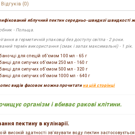
Відгуків (0)
рифікований яблучний пектин середньо-швидкої швидкості ж
обник - Польща.
ігання в герметичній упаковці без доступу світла - 2 роки.
аний термін використання (смак і запах максимальні) - 1 рік.
баночці для спецій об'ємом 100 мл - 65 г
банці для сипучих об'ємом 250 мл - 160 г
банці для сипучих об'ємом 500 мл - 320 г
 банці для сипучих об'ємом 1000 мл - 640 г
опис видів фасовок можна прочитати
на цій сторінці
очищує організм і вбиває ракові клітини.
ання пектину в кулінарії.
оїй високій здатності зв'язувати воду пектин застосовуєть