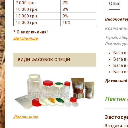
7 000 грн.
7%
Опис
10 000 грн.
8%
13 000 грн.
9%
Високоете
15 000 грн.
10%
Країна-вир
* Є виключення!
Термін збер
Детальніше
Рекомендов
Вага в 
Вага в 
ВИДИ ФАСОВОК СПЕЦІЙ
Вага в 
Вага в
Детальний 
Пектин 
Застосув
Делальніше
Завдяки св