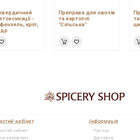
ювердичний
Приправа для овочів
Пр
етоксикації -
та картоплі
та
фенхель, кріп,
"Сільська"
ци
ндр
истий кабінет
Інформація
бистий кабінет
Про нас
орія замовлень
Доставка