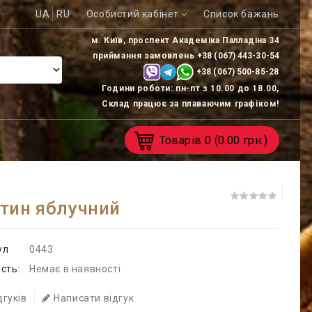
UA
RU
Особистий кабінет
Список бажань
м. Київ, проспект Академіка Палладіна 34
приймання замовлень
+38 (067) 443-30-54
+38 (067) 500-85-
28
Години роботи: пн-пт з 10.00 до 18.00,
Склад працює за плаваючим графіком!
Товарів
0
(0.00 грн.)
тин яблучний
ул
0443
сть:
Немає в наявності
дгуків
Написати відгук