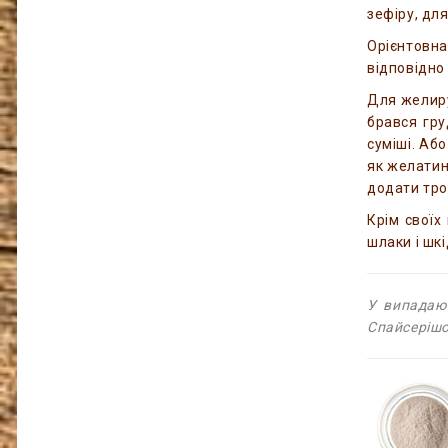
зефіру, для
Орієнтовна
відповідно
Для желиру
брався гру
суміші. Аб
як желатин
додати тро
Крім своїх
шлаки і шк
У випадаю
Спайсерішо