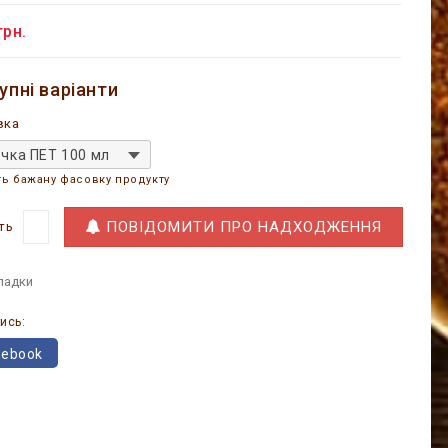
грн.
упні варіанти
вка
чка ПЕТ 100 мл
ть бажану фасовку продукту
ПОВІДОМИТИ ПРО НАДХОДЖЕННЯ
ть
ладки
ись:
cebook