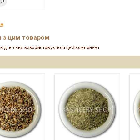
ин
 з цим товаром
юд, в яких використовується цей компонент
И