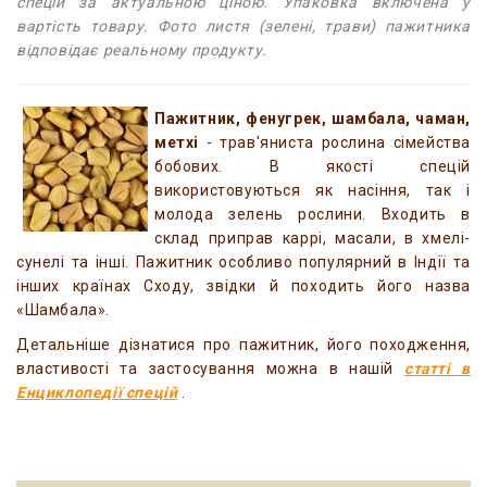
спецій за актуальною ціною. Упаковка включена у
вартість товару. Фото листя (зелені, трави) пажитника
відповідає реальному продукту.
Пажитник, фенугрек, шамбала, чаман,
метхі
- трав'яниста рослина сімейства
бобових. В якості спецій
використовуються як насіння, так і
молода зелень рослини. Входить в
склад приправ каррі, масали, в хмелі-
сунелі та інші. Пажитник особливо популярний в Індії та
інших країнах Сходу, звідки й походить його назва
«Шамбала».
Детальніше дізнатися про пажитник, його походження,
властивості та застосування можна в нашій
статті в
Енциклопедії спецій
.