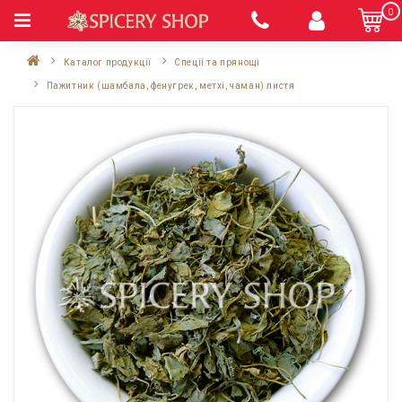
0
Каталог продукції
Спеції та прянощі
Пажитник (шамбала, фенугрек, метхі, чаман) листя