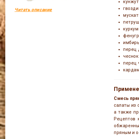
кунжут
гвозди
Читать описание
мускат
петру
куркум
фенугр
имбир
перец 
чеснок
перец 
кардам
Примене
Смесь пря
салаты из 
а также пр
Рецептов 
обжаренным
пряным и о