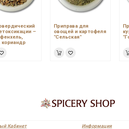
ювердический
Приправа для
Пр
етоксикации –
овощей и картофеля
ку
 фенхель,
"Сельская"
"Г
, кориандр
ый Кабинет
Информация