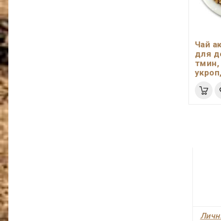
Чай а
для д
тмин,
укроп
Личн