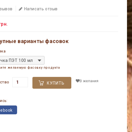
тзывов
Написать отзыв
грн.
упные варианты фасовок
вка
чка ПЭТ 100 мл
ите желаемую фасовку продукта
В желания
ство
КУПИТЬ
ись:
cebook