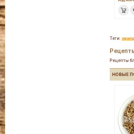
Теги:
припр
Рецепты
Рецепты бл
НОВЫЕ П