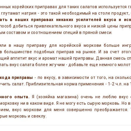
нных корейских приправах для таких салатов используется гл
 глутамат натрия - это такой необходимый на столе продукт, 
ать в наших приправах никаких усилителей вкуса и ис
особ добиться привлекательного вкуса и низкой цены прип
м составом и соотношением специй в пряной смеси.
ли в нашу приправу для корейской моркови больше ингр
 в большинстве подобных приправ на рынке. И за счет это
ий аппетит вкус и аромат нашей приправы. Данная смесь сп
лать вкус салата более жгучим - добавьте еще немного молот
хода приправы
- по вкусу, в зависимости от того, на сколь
учить салат. Приблизительная норма применения - 1-2 ч.л. на 
ичного опыта.
Я (хозяйка магазина) очень не люблю вкус 
морковку ни в каком виде. Я не могу есть сырую морковь. Но 
вием, вкус моркови для меня совершенно преображается.
рые морковь и свеклу.