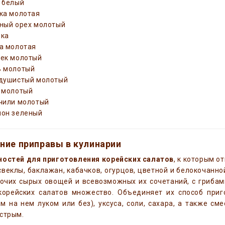
 белый
ка молотая
ный орех молотый
шка
а молотая
ек молотый
ь молотый
душистый молотый
 молотый
чили молотый
он зеленый
ние приправы в кулинарии
ностей для приготовления корейских салатов
, к которым о
свеклы, баклажан, кабачков, огурцов, цветной и белокочанн
очих сырых овощей и всевозможных их сочетаний, с грибам
корейских салатов множество. Объединяет их способ приг
 на нем луком или без), уксуса, соли, сахара, а также сме
стрым.