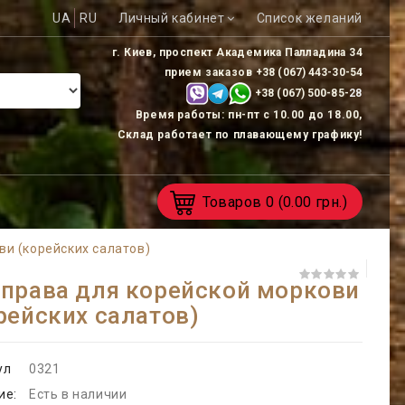
UA
RU
Личный кабинет
Список желаний
г. Киев, проспект Академика Палладина 34
прием заказов
+38 (067) 443-30-54
+38 (067) 500-85-
28
Время работы: пн-пт с 10.00 до 18.00,
Склад работает по плавающему графику!
Товаров
0
(0.00 грн.)
ви (корейских салатов)
права для корейской моркови
рейских салатов)
ул
0321
ие:
Есть в наличии