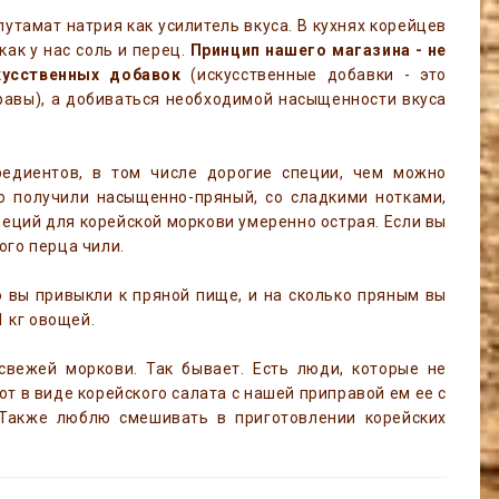
утамат натрия как усилитель вкуса. В кухнях корейцев
как у нас соль и перец.
Принцип нашего магазина - не
кусственных добавок
(искусственные добавки - это
равы), а добиваться необходимой насыщенности вкуса
едиентов, в том числе дорогие специи, чем можно
го получили насыщенно-пряный, со сладкими нотками,
еций для корейской моркови умеренно острая. Если вы
ого перца чили.
ко вы привыкли к пряной пище, и на сколько пряным вы
1 кг овощей.
свежей моркови. Так бывает. Есть люди, которые не
вот в виде корейского салата с нашей приправой ем ее с
 Также люблю смешивать в приготовлении корейских