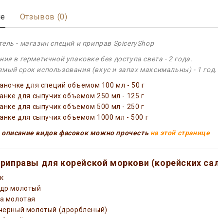
ие
Отзывов (0)
ель - магазин специй и приправ SpiceryShop
ния в герметичной упаковке без доступа света - 2 года.
мый срок использования (вкус и запах максимальны) - 1 год.
баночке для специй объемом 100 мл - 50 г
банке для сыпучих объемом 250 мл - 125 г
банке для сыпучих объемом 500 мл - 250 г
банке для сыпучих объемом 1000 мл - 500 г
 описание видов фасовок можно прочесть
на этой странице
приправы для корейской моркови (корейских сал
к
др молотый
а молотая
черный молотый (дрорбленый)