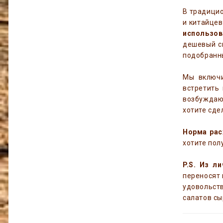
В традицио
и китайцев
использов
дешевый сп
подобранны
Мы включи
встретить
возбуждающ
хотите сде
Норма рас
хотите пол
P.S. Из л
переносят 
удовольст
салатов сы