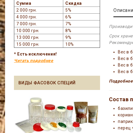
Сумма
Скидка
Описан
2 000 грн.
5%
4 000 грн.
6%
7 000 грн.
7%
Производит
10 000 грн.
8%
Срок хране
13 000 грн.
9%
Рекомендуе
15 000 грн.
10%
Вес в 
* Есть исключения!
Вес в 
Читать подробнее
Вес в 
Вес в 
Подробное
ВИДЫ ФАСОВОК СПЕЦИЙ
Состав 
базили
кориан
паприк
перец 