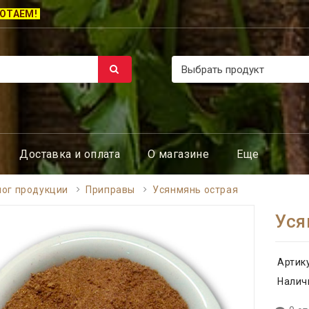
ОТАЕМ!
Доставка и оплата
О магазине
Еще
лог продукции
Приправы
Усянмянь острая
Уся
Артик
Налич