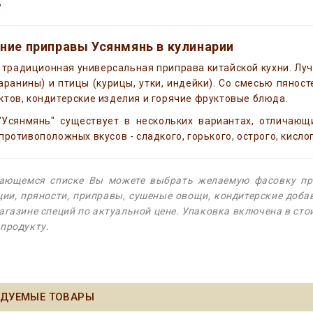
ь
ние приправы Усянмянь в кулинарии
- традиционная универсальная приправа китайской кухни. Лу
аранины) и птицы (курицы, утки, индейки). Со смесью пянос
тов, кондитерские изделия и горячие фруктовые блюда.
"Усянмянь" существует в нескольких вариантах, отличающ
противоположных вкусов - сладкого, горького, острого, кислог
ающемся списке Вы можете выбрать желаемую фасовку про
ции, пряности, приправы, сушеные овощи, кондитерские доб
агазине специй по актуальной цене. Упаковка включена в ст
продукту.
ДУЕМЫЕ ТОВАРЫ