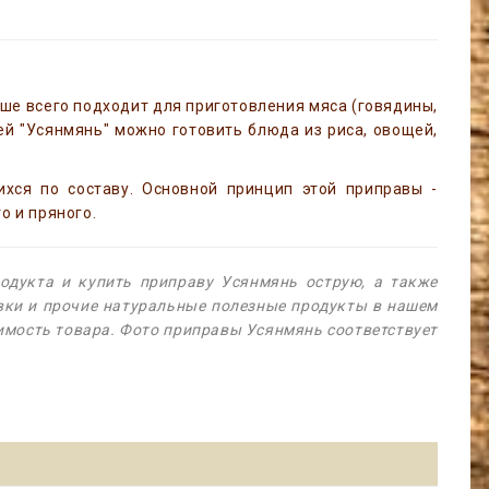
чше всего подходит для приготовления мяса (говядины,
тей "Усянмянь" можно готовить блюда из риса, овощей,
ихся по составу. Основной принцип этой приправы -
о и пряного.
дукта и купить приправу Усянмянь острую, а также
авки и прочие натуральные полезные продукты в нашем
оимость товара. Фото приправы Усянмянь соответствует