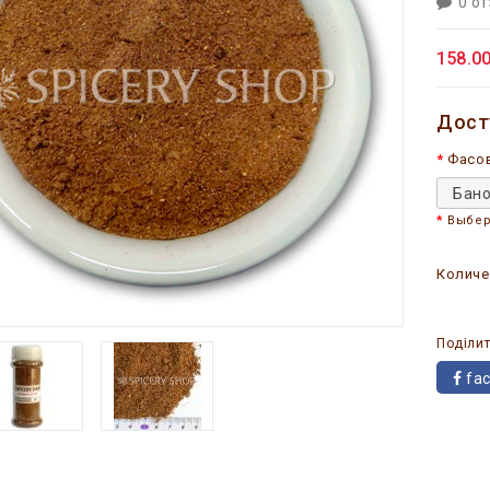
0 о
158.00
Дост
Фасо
Бано
Выбер
Количе
Поділит
fa