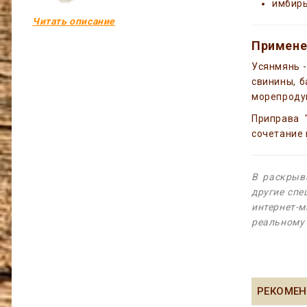
имбир
Читать описание
Примене
Усянмянь
свинины, б
морепродук
Приправа 
сочетание 
В раскрыв
другие спе
интернет-м
реальному 
РЕКОМЕН