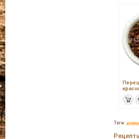
Перец
крас
Теги:
усян
Рецепты