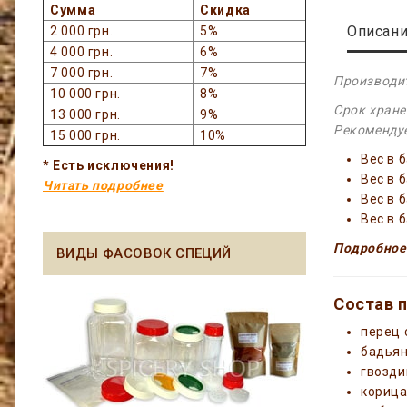
Сумма
Скидка
Описан
2 000 грн.
5%
4 000 грн.
6%
7 000 грн.
7%
Производит
10 000 грн.
8%
Срок хране
13 000 грн.
9%
Рекомендуе
15 000 грн.
10%
Вес в 
* Есть исключения!
Вес в 
Читать подробнее
Вес в 
Вес в 
Подробное
ВИДЫ ФАСОВОК СПЕЦИЙ
Состав п
перец 
бадья
гвозди
кориц