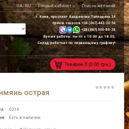
UA
RU
Личный кабинет
Список желаний
г. Киев, проспект Академика Палладина 34
прием заказов
+38 (067) 443-30-54
+38 (067) 500-85-
28
Время работы: пн-пт с 10.00 до 18.00,
Склад работает по плавающему графику!
Товаров
0
(0.00 грн.)
нмянь острая
ул
0214
ие:
Есть в наличии