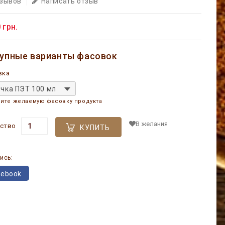
тзывов
Написать отзыв
 грн.
упные варианты фасовок
вка
чка ПЭТ 100 мл
ите желаемую фасовку продукта
В желания
ство
КУПИТЬ
ись:
cebook