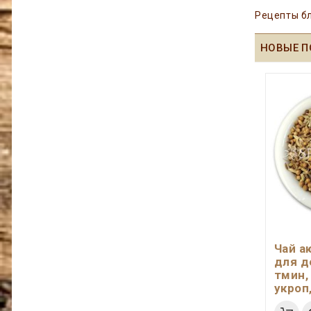
Рецепты бл
НОВЫЕ П
Чай а
для д
тмин,
укроп