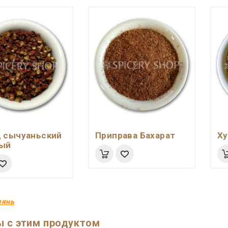
 сычуаньский
Приправа Бахарат
Ху
ный
мянь
 с этим продуктом