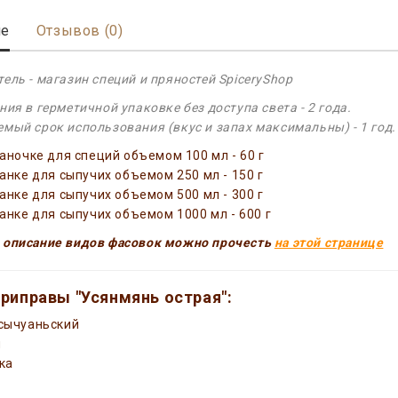
ие
Отзывов (0)
ель - магазин специй и пряностей SpiceryShop
ния в герметичной упаковке без доступа света - 2 года.
мый срок использования (вкус и запах максимальны) - 1 год.
баночке для специй объемом 100 мл - 60 г
банке для сыпучих объемом 250 мл - 150 г
банке для сыпучих объемом 500 мл - 300 г
банке для сыпучих объемом 1000 мл - 600 г
 описание видов фасовок можно прочесть
на этой странице
риправы "Усянмянь острая":
сычуаньский
н
ка
а