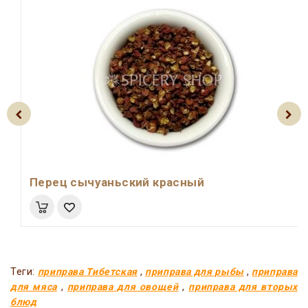
Перец сычуаньский красный
Теги:
приправа Тибетская
,
приправа для рыбы
,
приправа
для мяса
,
приправа для овощей
,
приправа для вторых
блюд