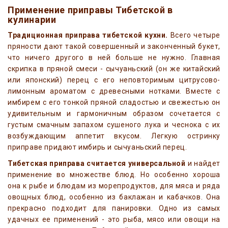
Применение приправы Тибетской в
кулинарии
Традиционная приправа тибетской кухни.
Всего четыре
пряности дают такой совершенный и законченный букет,
что ничего другого в ней больше не нужно. Главная
скрипка в пряной смеси - сычуаньский (он же китайский
или японский) перец с его неповторимым цитрусово-
лимонным ароматом с древесными нотками. Вместе с
имбирем с его тонкой пряной сладостью и свежестью он
удивительным и гармоничным образом сочетается с
густым смачным запахом сушеного лука и чеснока с их
возбуждающим аппетит вкусом. Легкую остринку
приправе придают имбирь и сычуаньский перец.
Тибетская приправа считается универсальной
и найдет
применение во множестве блюд. Но особенно хороша
она к рыбе и блюдам из морепродуктов, для мяса и ряда
овощных блюд, особенно из баклажан и кабачков. Она
прекрасно подходит для панировки. Одно из самых
удачных ее применений - это рыба, мясо или овощи на