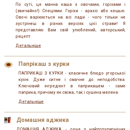
По суті, це манна каша з овочами, горіхами і
(звичайно!) Спеціями. Горіхи - арахіс або кешью.
Овочі варіюються на всі лади - чого тільки не
зустрінеш в різних версіях цієї страви! Я
представляю Вам свій улюблений, авторський,
рецепт.
Детальніше
Папрікаш з курки
ПАПРИКАШ З КУРКИ - класичне блюдо угорської
кухні. Дуже ситне і смачне до неподобства.
Ключовий інгредієнт в паприкашем - саме
паприка, причому як свіжа, так і сушена мелена.
Детальніше
Домашня аджика
ДОМАШНЯ АДЖИКА - одна з найпопулярніших