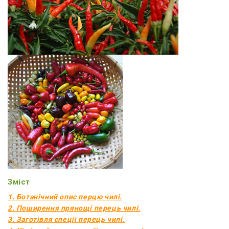
Зміст
1. Ботанічний опис перцю чилі.
2. Поширення прянощі перець чилі.
3. Заготівля спеції перець чилі.