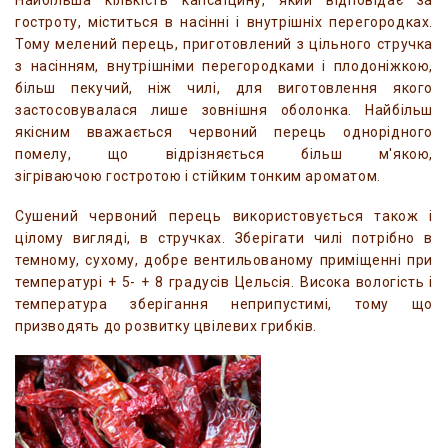
Найбільша кількість капсаїцину, який відповідає за
гостроту, міститься в насінні і внутрішніх перегородках.
Тому мелений перець, приготовлений з цільного стручка
з насінням, внутрішніми перегородками і плодоніжкою,
більш пекучий, ніж чилі, для виготовлення якого
застосовувалася лише зовнішня оболонка. Найбільш
якісним вважається червоний перець однорідного
помелу, що відрізняється більш м'якою,
зігріваючою гостротою і стійким тонким ароматом.
Сушений червоний перець використовується також і
цілому вигляді, в стручках. Зберігати чилі потрібно в
темному, сухому, добре вентильованому приміщенні при
температурі + 5- + 8 градусів Цельсія. Висока вологість і
температура зберігання неприпустимі, тому що
призводять до розвитку цвілевих грибків.