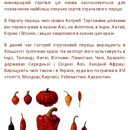
міжнародній торгівлі ця назва застосовується для
позначення найбільш пекучих сортів стручкового перцю.
В Європу перець чилі привіз Колумб. Торговими шляхами
він перекочував в країни Азії, на Філіппіни, в Індію, Китай,
Корею і Японію, і міцно закріпився в кухнях цих країн.
В даний час гострий стручковий перець вирощують в
більшості тропічних країн. На експорт його культивують в
Індії, Таїланді, Китаї, В'єтнамі, Пакистані, Чилі, Бразилії,
державах Середньої і Східної Азії, Західній Африці.
Вирощують чилі також і в Україні, куди він потрапив в XVI
столітті, Молдові, Киргизії, Узбекистані, Казахстані.