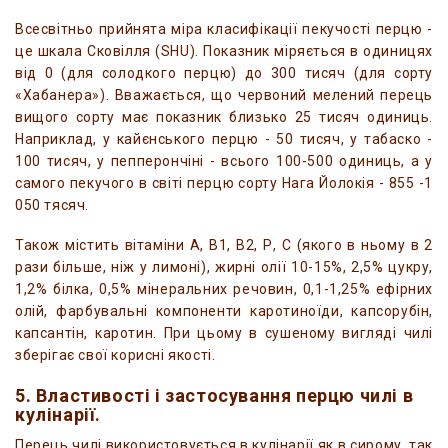
Всесвітньо прийнята міра класифікації пекучості перцю -
це шкала Сковілля (SHU). Показник міряється в одиницях
від 0 (для солодкого перцю) до 300 тисяч (для сорту
«Хабанера»). Вважається, що червоний мелений перець
вищого сорту має показник близько 25 тисяч одиниць.
Наприклад, у кайєнського перцю - 50 тисяч, у табаско -
100 тисяч, у пепперончіні - всього 100-500 одиниць, а у
самого пекучого в світі перцю сорту Нага Йолокія - 855 -1
050 тясяч.
Також містить вітаміни А, В1, В2, Р, С (якого в ньому в 2
рази більше, ніж у лимоні), жирні олії 10-15%, 2,5% цукру,
1,2% білка, 0,5% мінеральних речовин, 0,1-1,25% ефірних
олій, фарбувальні компоненти каротиноїди, капсорубін,
капсантін, каротин. При цьому в сушеному вигляді чилі
зберігає свої корисні якості.
5. Властивості і застосування перцю чилі в
кулінарії.
Перець чилі використовується в кулінарії як в сирому, так