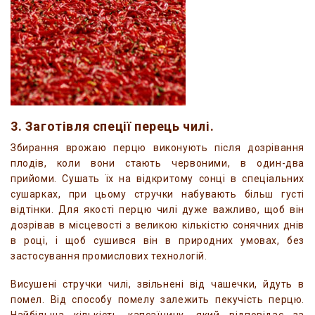
3. Заготівля спеції перець чилі.
Збирання врожаю перцю виконують після дозрівання
плодів, коли вони стають червоними, в один-два
прийоми. Сушать їх на відкритому сонці в спеціальних
сушарках, при цьому стручки набувають більш густі
відтінки. Для якості перцю чилі дуже важливо, щоб він
дозрівав в місцевості з великою кількістю сонячних днів
в році, і щоб сушився він в природних умовах, без
застосування промислових технологій.
Висушені стручки чилі, звільнені від чашечки, йдуть в
помел. Від способу помелу залежить пекучість перцю.