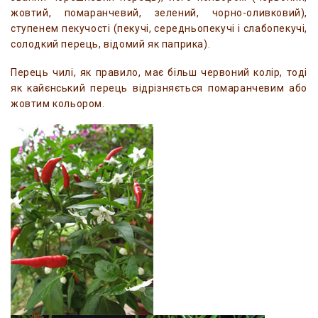
жовтий, помаранчевий, зелений, чорно-оливковий),
ступенем пекучості (пекучі, середньопекучі і слабопекучі,
солодкий перець, відомий як паприка).
Перець чилі, як правило, має більш червоний колір, тоді
як кайєнський перець відрізняється помаранчевим або
жовтим кольором.