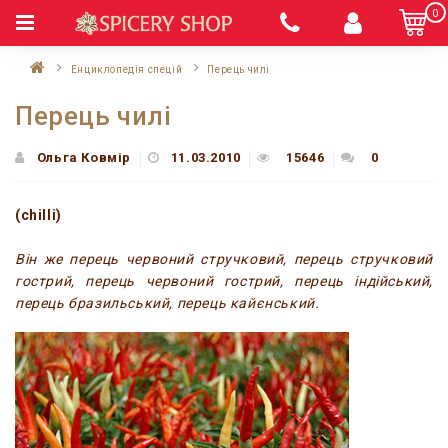
0
Енциклопедія спецій
Перець чилі
Перець чилі
Ольга Ковмір
11.03.2010
15646
0
(chilli)
Він же перець червоний стручковий, перець стручковий
гострий, перець червоний гострий, перець індійський,
перець бразильський, перець кайєнський.