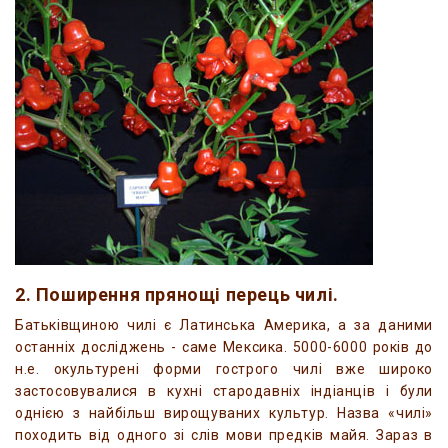
2. Поширення прянощі перець чилі.
Батьківщиною чилі є Латинська Америка, а за даними
останніх досліджень - саме Мексика. 5000-6000 років до
н.е. окультурені форми гострого чилі вже широко
застосовувалися в кухні стародавніх індіанців і були
однією з найбільш вирощуваних культур. Назва «чилі»
походить від одного зі слів мови предків майя. Зараз в