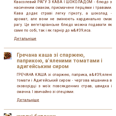
Квасолевий РАГУ З КАВА І ШОКОЛАДОМ - блюдо з
насиченим смаком, присмачене перцями і травами.
Кава додає страві легку гіркоту, а шоколад -
аромат, але вони не змінюють кардинально смак
рагу. Це вегетаріанське блюдо можна подавати як
саме по собі, так і як гарнір до м&#39;яса.
Детальніше
Гречана каша зі спаржею,
паприкою, в'яленими томатами і
адигейським сиром
ГРЕЧАНА КАША зі спаржею, паприка, в&#39;ялені
томати і Адигейський сиром - чергова мішанина в
сковорідці з моїх повсякденних страв, швидка і
смачна. І звичайно зі спеціями.
Детальніше