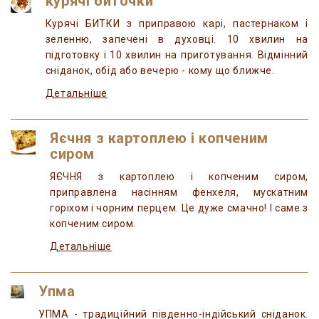
курячі биточки
Курячі БИТКИ з приправою карі, пастернаком і
зеленню, запечені в духовці. 10 хвилин на
підготовку і 10 хвилин на приготування. Відмінний
сніданок, обід або вечерю - кому що ближче.
Детальніше
Яєчня з картоплею і копченим
сиром
ЯЄЧНЯ з картоплею і копченим сиром,
приправлена насінням фенхеля, мускатним
горіхом і чорним перцем. Це дуже смачно! І саме з
копченим сиром.
Детальніше
Упма
УПМА - традиційний південно-індійський сніданок.