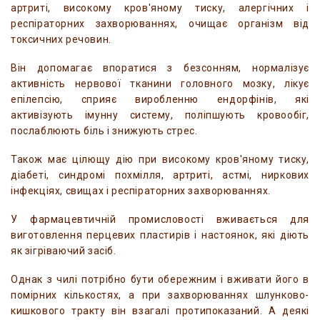
артриті, високому кров'яному тиску, алергічних і
респіраторних захворюваннях, очищає організм від
токсичних речовин.
Він допомагає впоратися з безсонням, нормалізує
активність нервової тканини головного мозку, лікує
епілепсію, сприяє виробленню ендорфінів, які
активізують імунну систему, поліпшують кровообіг,
послаблюють біль і знижують стрес.
Також має цілющу дію при високому кров'яному тиску,
діабеті, синдромі похмілля, артриті, астмі, ниркових
інфекціях, свищах і респіраторних захворюваннях.
У фармацевтичній промисловості вживається для
виготовлення перцевих пластирів і настоянок, які діють
як зігріваючий засіб.
Однак з чилі потрібно бути обережним і вживати його в
помірних кількостях, а при захворюваннях шлунково-
кишкового тракту він взагалі протипоказаний. А деякі