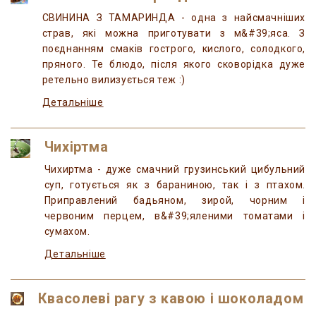
СВИНИНА З ТАМАРИНДА - одна з найсмачніших
страв, які можна приготувати з м&#39;яса. З
поєднанням смаків гострого, кислого, солодкого,
пряного. Те блюдо, після якого сковорідка дуже
ретельно вилизується теж :)
Детальніше
Чихіртма
Чихиртма - дуже смачний грузинський цибульний
суп, готується як з бараниною, так і з птахом.
Приправлений бадьяном, зирой, чорним і
червоним перцем, в&#39;яленими томатами і
сумахом.
Детальніше
Квасолеві рагу з кавою і шоколадом