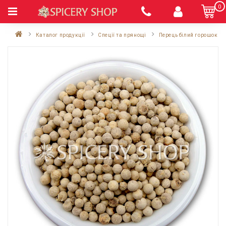
0
Каталог продукції
Спеції та прянощі
Перець білий горошок