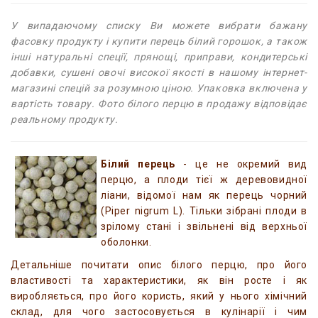
У випадаючому списку Ви можете вибрати бажану
фасовку продукту і купити перець білий горошок, а також
інші натуральні спеції, прянощі, приправи, кондитерські
добавки, сушені овочі високої якості в нашому інтернет-
магазині спецій за розумною ціною. Упаковка включена у
вартість товару. Фото білого перцю в продажу відповідає
реальному продукту.
Білий перець
- це не окремий вид
перцю, а плоди тієї ж деревовидної
ліани, відомої нам як перець чорний
(Piper nigrum L). Тільки зібрані плоди в
зрілому стані і звільнені від верхньої
оболонки.
Детальніше почитати опис білого перцю, про його
властивості та характеристики, як він росте і як
виробляється, про його користь, який у нього хімічний
склад, для чого застосовується в кулінарії і чим