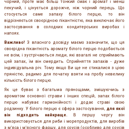
чорний, проте має більш тонкий смак і аромат і менш
пекучий, і цінується дорожче, ніж чорний перець. Що
стосується саме запаху білого перцю, то він
відрізняється своєрідною пікантністю, яка виключає його
застосування в солодких кондитерських виробах і
напоях.
Важливо!
З власного досвіду маємо зазначити, що ця
своєрідна пікантність аромату білого перцю подобається
не всім, і зустрічаються люди, які взагалі не сприймають
цей запах, їм він смердить. Сприйняття запахів - дуже
індивідуальна річ. Тому якщо Ви ще не стикалися з цією
пряністю, радимо для початку взяти на пробу невелику
кількість білого перцю.
Як це буває з багатьма прянощами, змішуючись з
ароматом основної страви і інших спецій, запах білого
перцю набуває гармонійності і додає страві свою
родзинку. У білого перцю є сфера застосування,
для якої
він підходить найкраще.
В першу чергу він
використовується для риби і морепродуктів, для виробів
з м'яса і м'ясного фаршу, для соусів (особливо для соусів