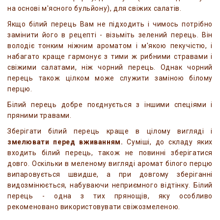
на основі м'ясного бульйону), для свіжих салатів.
Якщо білий перець Вам не підходить і чимось потрібно
замінити його в рецепті - візьміть зелений перець. Він
володіє тонким ніжним ароматом і м'якою пекучістю, і
набагато краще гармонує з тими ж рибними стравами і
свіжими салатами, ніж чорний перець. Однак чорний
перець також цілком може служити заміною білому
перцю.
Білий перець добре поєднується з іншими спеціями і
пряними травами.
Зберігати білий перець краще в цілому вигляді і
змелювати перед вживанням.
Суміші, до складу яких
входить білий перець, також не повинні зберігатися
довго. Оскільки в меленому вигляді аромат білого перцю
випаровується швидше, а при довгому зберіганні
видозмінюється, набуваючи неприємного відтінку. Білий
перець - одна з тих прянощів, яку особливо
рекоменовано використовувати свіжозмеленою.