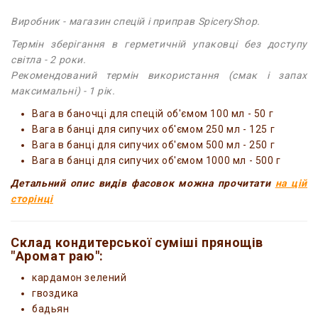
Виробник - магазин спецій і приправ SpiceryShop.
Термін зберігання в герметичній упаковці без доступу
світла - 2 роки.
Рекомендований термін використання (смак і запах
максимальні) - 1 рік.
Вага в баночці для спецій об'ємом 100 мл - 50 г
Вага в банці для сипучих об'ємом 250 мл - 125 г
Вага в банці для сипучих об'ємом 500 мл - 250 г
Вага в банці для сипучих об'ємом 1000 мл - 500 г
Детальний опис видів фасовок можна прочитати
на цій
сторінці
Склад кондитерської суміші прянощів
"Аромат раю":
кардамон зелений
гвоздика
бадьян