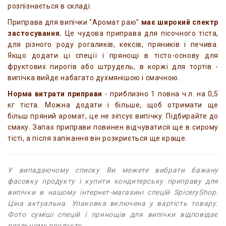
розпізнається в складі.
Приправа для випічки "Аромат раю"
має широкий спектр
застосування.
Це чудова приправа для пісочного тіста,
для різного роду рогаликів, кексів, пряників і печива.
Якщо додати ці спеції і прянощі в тісто-основу для
фруктових пирогів або штрудель, в коржі для тортів -
випічка вийде набагато духмянішою і смачною.
Норма витрати приправи
- приблизно 1 повна ч.л. на 0,5
кг тіста. Можна додати і більше, щоб отримати ще
більш пряний аромат, це не зіпсує випічку. Підбирайте до
смаку. Запах приправи повинен відчуватися ще в сирому
тісті, а після запікання він розкриється ще краще.
У випадаючому списку Ви можете вибрати бажану
фасовку продукту і купити кондитерську приправу для
випічки в нашому інтернет-магазині спецій SpiceryShop.
Ціна актуальна. Упаковка включена у вартість товару.
Фото суміші спецій і прянощів для випічки відповідає
реальному продукту.