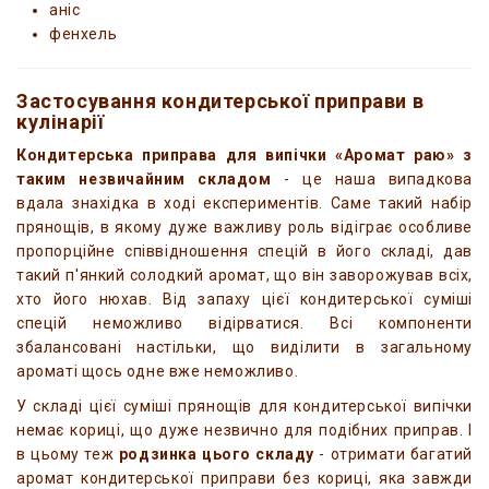
аніс
фенхель
Застосування кондитерської приправи в
кулінарії
Кондитерська приправа для випічки «Аромат раю» з
таким незвичайним складом
- це наша випадкова
вдала знахідка в ході експериментів. Саме такий набір
прянощів, в якому дуже важливу роль відіграє особливе
пропорційне співвідношення спецій в його складі, дав
такий п'янкий солодкий аромат, що він заворожував всіх,
хто його нюхав. Від запаху цієї кондитерської суміші
спецій неможливо відірватися. Всі компоненти
збалансовані настільки, що виділити в загальному
ароматі щось одне вже неможливо.
У складі цієї суміші прянощів для кондитерської випічки
немає кориці, що дуже незвично для подібних приправ. І
в цьому теж
родзинка цього складу
- отримати багатий
аромат кондитерської приправи без кориці, яка завжди