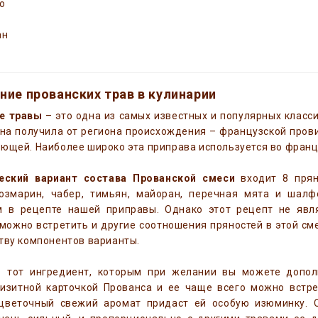
о
ан
ние прованских трав в кулинарии
е травы
– это одна из самых известных и популярных класси
на получила от региона происхождения – французской пров
ющей. Наиболее широко эта приправа используется во франц
еский вариант состава Прованской смеси
входит 8 прян
розмарин, чабер, тимьян, майоран, перечная мята и шал
м в рецепте нашей приправы. Однако этот рецепт не явл
можно встретить и другие соотношения пряностей в этой сме
тву компонентов варианты.
 тот ингредиент, которым при желании вы можете дополн
визитной карточкой Прованса и ее чаще всего можно встре
цветочный свежий аромат придаст ей особую изюминку. О