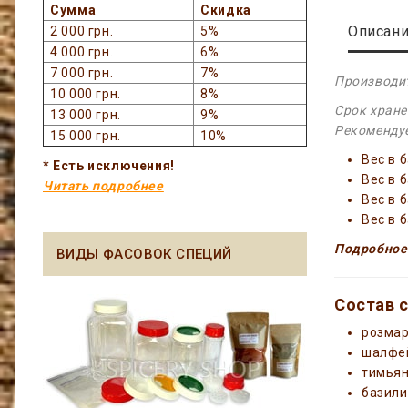
Сумма
Скидка
Описан
2 000 грн.
5%
4 000 грн.
6%
7 000 грн.
7%
Производит
10 000 грн.
8%
Срок хране
13 000 грн.
9%
Рекомендуе
15 000 грн.
10%
Вес в 
* Есть исключения!
Вес в 
Читать подробнее
Вес в 
Вес в 
Подробное
ВИДЫ ФАСОВОК СПЕЦИЙ
Состав с
розма
шалфе
тимья
базили