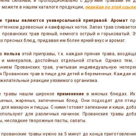
чень сильный, и пропорционально с другими травами ее д
 можете в нашем каталоге продукции,
перейдя по этой ссылк
е травы являются универсальной приправой
.
Аромат
про
оттенком древесных и камфарных ноток. Запах трав сливаетс
 прованских трав пряный, немного острый и горьковатый. Э
х пресных блюд, придавая им более яркий вкус и аромат.
на
польза
этой приправы, т.к. каждая пряная трава, входяща
 и минералов, достойных отдельной статьи. Однако тем,
анием Прованских трав, учитывая индивидуальную непере
 Прованских трав в пище для детей и беременных. Каждая и
ежелательные реакции уязвимого организма.
е травы нашли широкое
применение
в мясных блюдах. Их 
шеных, жареных, запеченных блюд. Они подходят для птицы
 для макарон и пиццы. С ними готовят запеканки и киши, доб
используют для различных начинок. Прованские травы доб
ы, несладкие творожные пасты, салаты.
прованские травы нужно за 5 минут до конца приготовлени