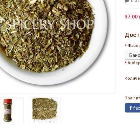
0 о
37.00 
Дост
Фасо
Бано
Выбер
Количе
Поділит
fa