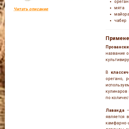
ореган
мята
Читать описание
майор
чабер
Примене
Провански
название о
культивиру
В
классич
орегано, 
используе
кулинаров 
по количес
Лаванда
–
является 
камфарно-