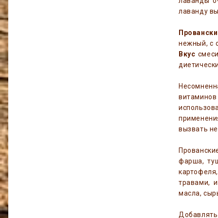
лаванды о
лаванду вы
Провански
нежный, с 
Вкус
смеси
диетически
Несомнен
витаминов
использов
применения
вызвать н
Провански
фарша, ту
картофеля,
травами, 
масла, сыр
Добавлять 