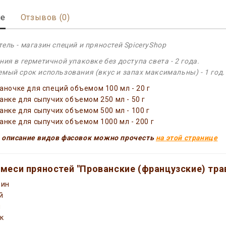
ие
Отзывов (0)
ель - магазин специй и пряностей SpiceryShop
ния в герметичной упаковке без доступа света - 2 года.
мый срок использования (вкус и запах максимальны) - 1 год.
баночке для специй объемом 100 мл - 20 г
банке для сыпучих объемом 250 мл - 50 г
банке для сыпучих объемом 500 мл - 100 г
банке для сыпучих объемом 1000 мл - 200 г
 описание видов фасовок можно прочесть
на этой странице
меси пряностей "Прованские (французские) тра
рин
й
н
к