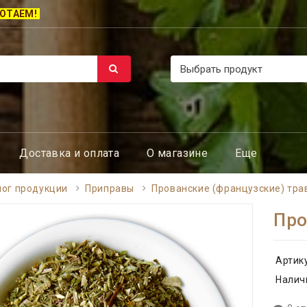
ОТАЕМ!
Доставка и оплата
О магазине
Еще
лог продукции
Приправы
Прованские (французские) тра
Про
Артик
Налич