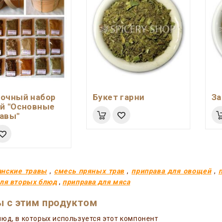
очный набор
Букет гарни
За
й "Основные
авы"
анские травы
,
смесь пряных трав
,
приправа для овощей
,
для вторых блюд
,
приправа для мяса
 с этим продуктом
юд, в которых используется этот компонент