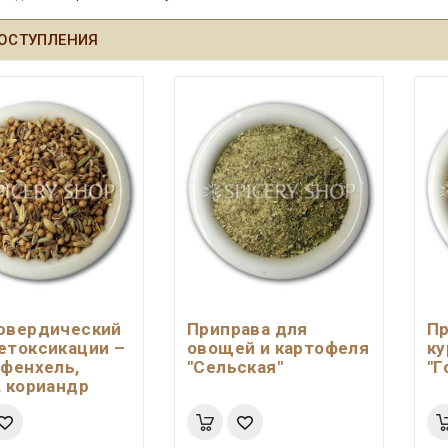
ОСТУПЛЕНИЯ
ювердический
Приправа для
Пр
етоксикации –
овощей и картофеля
ку
 фенхель,
"Сельская"
"Г
, кориандр