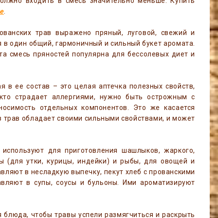
олжно входить в смесь значительно меньше. Купить
е
.
ванских трав выражено пряный, луговой, свежий и
я в один общий, гармоничный и сильный букет аромата.
та смесь пряностей популярна для бессолевых диет и
я в ее состав – это целая аптечка полезных свойств,
 кто страдает аллергиями, нужно быть острожным с
носимость отдельных компонентов. Это же касается
з трав обладает своими сильными свойствами, и может
используют для приготовления шашлыков, жаркого,
 (для утки, курицы, индейки) и рыбы, для овощей и
авляют в несладкую выпечку, пекут хлеб с прованскими
авляют в супы, соусы и бульоны. Ими ароматизируют
я блюда, чтобы травы успели размягчиться и раскрыть