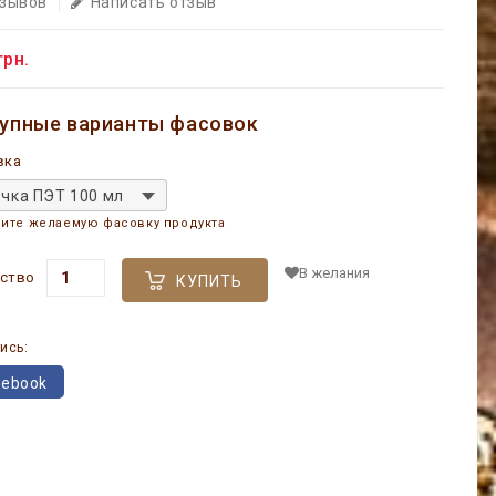
тзывов
Написать отзыв
грн.
упные варианты фасовок
вка
чка ПЭТ 100 мл
ите желаемую фасовку продукта
В желания
ство
КУПИТЬ
ись:
cebook