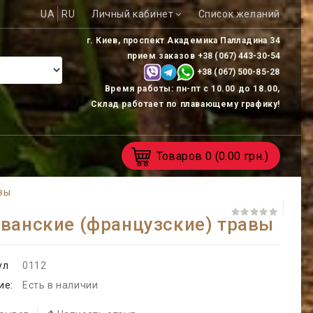
UA
RU
Личный кабинет
Список желаний
г. Киев, проспект Академика Палладина 34
прием заказов
+38 (067) 443-30-54
+38 (067) 500-85-
28
Время работы: пн-пт с 10.00 до 18.00,
Склад работает по плавающему графику!
Товаров
0
(0.00 грн.)
вы
ванские (французские) травы
ул
0112
ие:
Есть в наличии