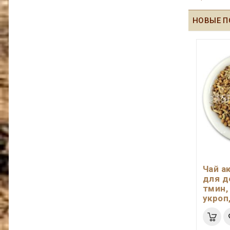
НОВЫЕ П
Чай а
для д
тмин,
укроп