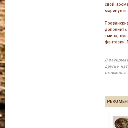
свой аром
маринуете 
Провански
дополнить 
тмина, суш
фантазии. 
В раскрыва
другие на
стоимость 
РЕКОМЕН