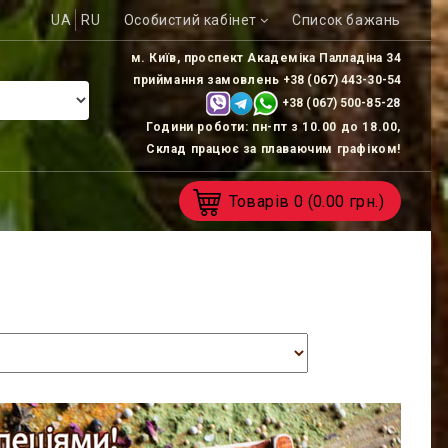
UA
RU
Особистий кабінет
Список бажань
м. Київ, проспект Академіка Палладіна 34
приймання замовлень
+38 (067) 443-30-54
+38 (067) 500-85-
28
Години роботи: пн-пт з 10.00 до 18.00,
Склад працює за плаваючим графіком!
Товарів
0
(0.00 грн.)