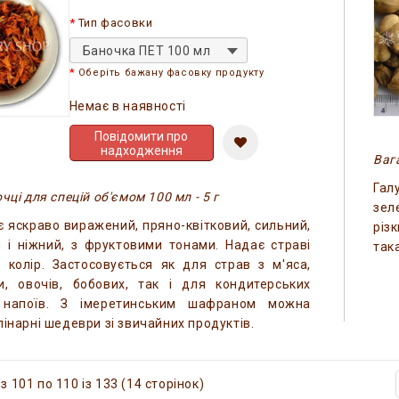
Тип фасовки
Баночка ПЕТ 100 мл
Оберіть бажану фасовку продукту
Немає в наявності
Повідомити про
надходження
Вага
Гал
чці для спецій об'ємом 100 мл - 5 г
зел
 яскраво виражений, пряно-квітковий, сильний,
різ
 і ніжний, з фруктовими тонами. Надає страві
так
 колір. Застосовується як для страв з м'яса,
би, овочів, бобових, так і для кондитерських
 напоїв. З імеретинським шафраном можна
лінарні шедеври зі звичайних продуктів.
з 101 по 110 із 133 (14 сторінок)