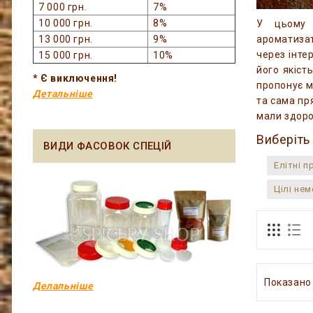
7 000 грн.
7%
10 000 грн.
8%
У цьому р
13 000 грн.
9%
ароматизат
через інте
15 000 грн.
10%
його якіст
* Є виключення!
пропонує м
Детальніше
та сама пр
мали здоро
Виберіть
ВИДИ ФАСОВОК СПЕЦІЙ
Елітні п
Цілі нем
Показано 
Делальніше