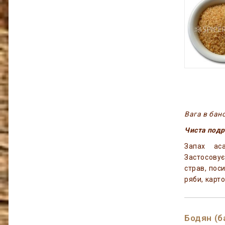
Вага в бано
Чиста подр
Запах ас
Застосовує
страв, поси
ряби, картоп
Бодян (б