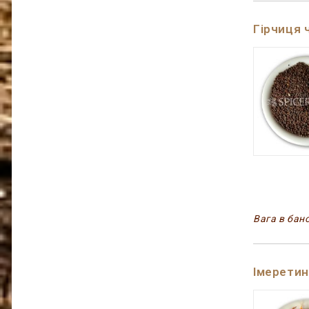
Гірчиця 
Вага в бано
Імерети