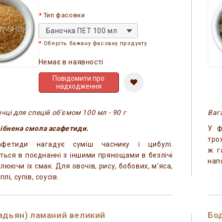
Тип фасовки
Баночка ПЕТ 100 мл
Оберіть бажану фасовку продукту
Немає в наявності
Повідомити про
надходження
чці для спецій об'ємом 100 мл - 90 г
Вага
ібнена смола асафетиди.
У ф
тро
афетиди нагадує суміш часнику і цибулі.
ж г
ться в поєднанні з іншими прянощами в безлічі
нап
люючи їх смак. Для овочів, рису, бобових, м'яса,
лі, супів, соусів.
адьян) ламаний великий
Бод