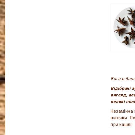
Вага в бано
Відібрані 
вигляд, ал
великі пол
Незамінна 
випічки. П
при кашлі.