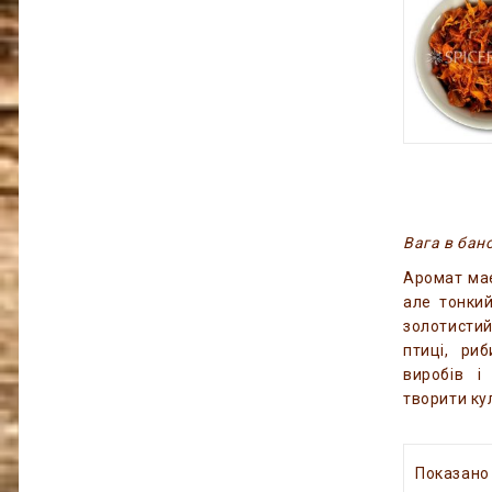
Вага в бано
Аромат має
але тонкий
золотистий
птиці, ри
виробів і
творити ку
Показано 