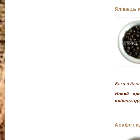
Ялівець 
Вага в бано
Новий вро
ялівець іде
Асафети