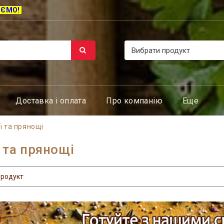
ЮЄМО!
Доставка і оплата
Про компанію
Еще
ї та прянощі
 та прянощі