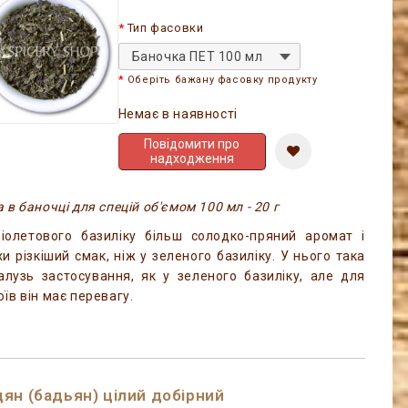
Тип фасовки
Баночка ПЕТ 100 мл
Оберіть бажану фасовку продукту
Немає в наявності
Повідомити про
надходження
 в баночці для спецій об'ємом 100 мл - 20 г
іолетового базиліку більш солодко-пряний аромат і
хи різкіший смак, ніж у зеленого базиліку. У нього така
алузь застосування, як у зеленого базиліку, але для
оїв він має перевагу.
ян (бадьян) цілий добірний