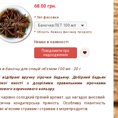
68.00 грн.
Тип фасовки
Баночка ПЕТ 100 мл
Оберіть бажану фасовку продукту
Немає в наявності
Повідомити про
надходження
 в баночці для спецій об'ємом 100 мл - 20 г
і відібрані вручну зірочки бадьяну. Добірний бадьян
окої якості з дозрілими правильними зірочками
рового коричневого кольору.
 чарівно солодкий пряний аромат, що нагадує анісовий.
сична кондитерська пряність. Особливу пікантність
ає м'ясним стравам і стравам з морепродуктів.