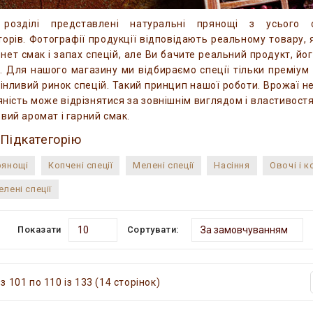
озділі представлені натуральні прянощі з усього св
орів. Фотографії продукції відповідають реальному товару, 
рнет смак і запах спецій, але Ви бачите реальний продукт, йо
ь. Для нашого магазину ми відбираємо спеції тільки преміум і
інливий ринок спецій. Такий принцип нашої роботи. Врожаї не 
яність може відрізнятися за зовнішнім виглядом і властивост
вий аромат і гарний смак.
 Підкатегорію
рянощі
Копчені спеції
Мелені спеції
Насіння
Овочі і к
елені спеції
Показати
Сортувати:
з 101 по 110 із 133 (14 сторінок)