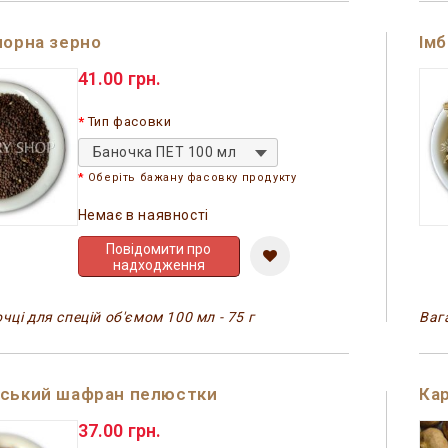
чорна зерно
Імб
41.00 грн.
Тип фасовки
Баночка ПЕТ 100 мл
Оберіть бажану фасовку продукту
Немає в наявності
Повідомити про
надходження
чці для спецій об'ємом 100 мл - 75 г
Вага
нський шафран пелюстки
Кар
37.00 грн.