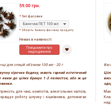
59.00 грн.
Тип фасовки
Баночка ПЕТ 100 мл
Оберіть бажану фасовку продукту
Немає в наявності
Повідомити про
надходження
чці для спецій об'ємом 100 мл - 20 г
Вага
вручну зірочки бодяну, мають гарний естетичний
Ціл
е яким до цілих бракує 1-2 пелюсток, або ж це
вис
овинки.
здо
пряність для чаю, компотів, алкогольних напоїв,
Має
окращує роботу шлунку і кішківника, допомагає
Кла
над