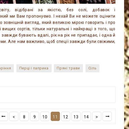
іту, відібрані за якістю, без солі, добавок і
який ми Вам пропонуємо. І нехай Ви не можете оцінити
го зовнішній вигляд, який великою мірою говорить і про
 вищих сортів, тільки натуральні і найкращі з того, що
завжди бувають вдалі, рік на рік не припадає, і одна й
ями. Але нам важливо, щоб спеції завжди були свіжими,
оріння
Перці і паприка
Пряні трави
Сіль
<
8
9
10
11
12
13
14
>