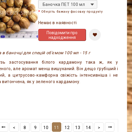
Баночка ПЕТ 100 мл
Оберіть бажану фасовку продукту
Немає в наявності
Повідомити про
надходження
 в баночці для спецій об'ємом 100 мл - 15 г
узь застосування білого кардамону така ж, як у
еного, але аромат менш вишуканий. Він дещо грубіший і
кий, а цитрусово-камфорна свіжість інтенсивніша і не
а витончена, як у зеленого кардамону.
<
8
9
10
11
12
13
14
>